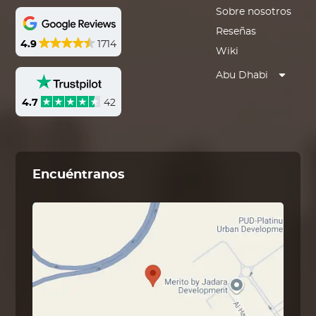
Sobre nosotros
Reseñas
4.9
1714
Wiki
Abu Dhabi
4.7
42
Encuéntranos