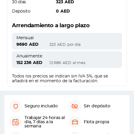
30 días
323
AED
Depósito
0
AED
Arrendamiento a largo plazo
Mensual
9690
AED
323
AED
por día
Anualmente
152 236
AED
12 686
AED
al mes
Todos los precios se indican sin IVA 5%, que se
añadirá en el momento de la facturación.
Seguro incluido
Sin depósito
Trabajar 24 horas al
día, 7 días a la
Flota propia
semana