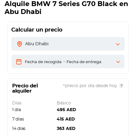
Alquile
BMW 7 Series G70 Black
en
Abu Dhabi
Calcular un precio
Abu Dhabi
-
Fecha de recogida
Fecha de entrega
Precio del
*precio por día desde hoy
alquiler
Días
Básico
1 día
495
AED
7 días
415
AED
14 días
363
AED