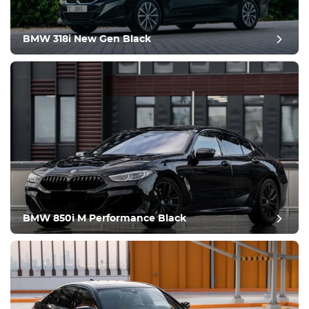
Climatización
Conducir
BMW 318i New Gen Black
Condición
BMW 850i M Performance Black
revisión del puesto