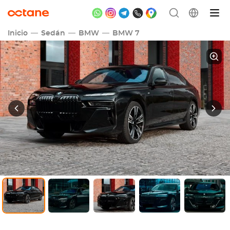
Inicio
Sedán
BMW
BMW 7