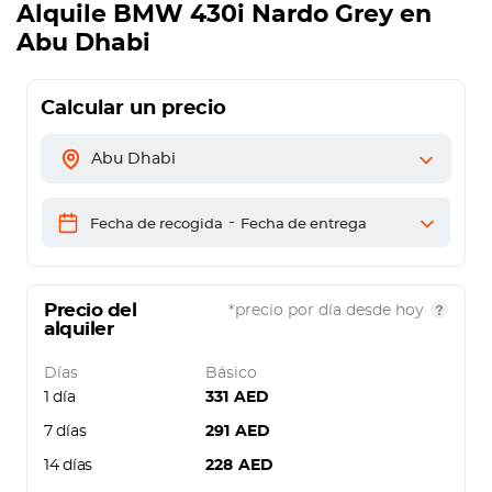
Alquile
BMW 430i Nardo Grey
en
Abu Dhabi
Calcular un precio
Abu Dhabi
-
Fecha de recogida
Fecha de entrega
Precio del
*precio por día desde hoy
alquiler
Días
Básico
1 día
331
AED
7 días
291
AED
14 días
228
AED