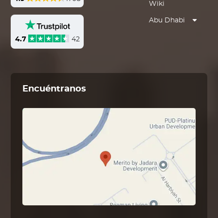
Wiki
Abu Dhabi
4.7
42
Encuéntranos