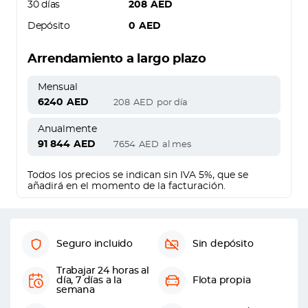
30 días
208
AED
Depósito
0
AED
Arrendamiento a largo plazo
Mensual
6240
AED
208
AED
por día
Anualmente
91 844
AED
7654
AED
al mes
Todos los precios se indican sin IVA 5%, que se
añadirá en el momento de la facturación.
Seguro incluido
Sin depósito
Trabajar 24 horas al
día, 7 días a la
Flota propia
semana