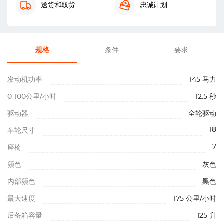
送货和取货
忠诚计划
规格
条件
要求
发动机功率
145 马力
0-100公里/小时
12.5 秒
驱动器
全轮驱动
18
车轮尺寸
7
座椅
颜色
灰色
内部颜色
黑色
最大速度
175 公里/小时
后备箱容量
125 升