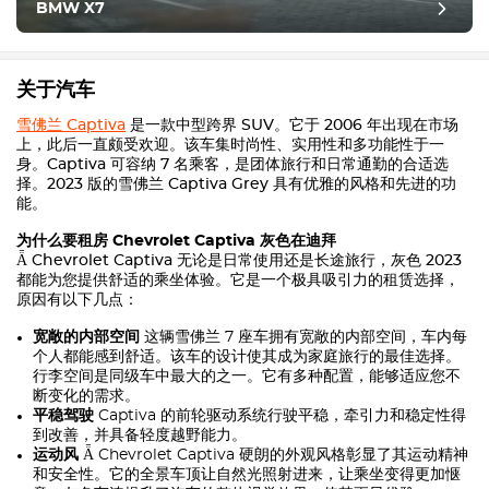
BMW X7
关于汽车
雪佛兰 Captiva
是一款中型跨界 SUV。它于 2006 年出现在市场
上，此后一直颇受欢迎。该车集时尚性、实用性和多功能性于一
身。Captiva 可容纳 7 名乘客，是团体旅行和日常通勤的合适选
择。2023 版的雪佛兰 Captiva Grey 具有优雅的风格和先进的功
能。
为什么要租房
Chevrolet Captiva
灰色在迪拜
Ǟ
Chevrolet Captiva
无论是日常使用还是长途旅行，灰色 2023
都能为您提供舒适的乘坐体验。它是一个极具吸引力的租赁选择，
原因有以下几点：
宽敞的内部空间
这辆雪佛兰 7 座车拥有宽敞的内部空间，车内每
个人都能感到舒适。该车的设计使其成为家庭旅行的最佳选择。
行李空间是同级车中最大的之一。它有多种配置，能够适应您不
断变化的需求。
平稳驾驶
Captiva 的前轮驱动系统行驶平稳，牵引力和稳定性得
到改善，并具备轻度越野能力。
运动风
Ǟ
Chevrolet Captiva
硬朗的外观风格彰显了其运动精神
和安全性。它的全景车顶让自然光照射进来，让乘坐变得更加惬