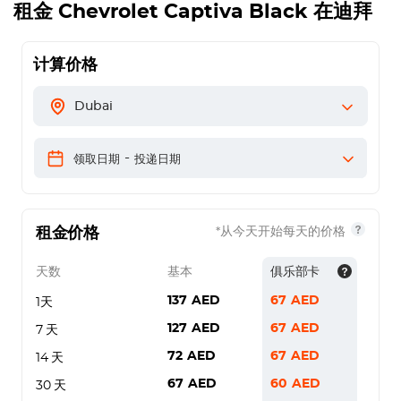
租金
Chevrolet Captiva Black
在迪拜
计算价格
Dubai
-
领取日期
投递日期
租金价格
*从今天开始每天的价格
天数
基本
俱乐部卡
137
AED
67
AED
1天
127
AED
67
AED
7 天
72
AED
67
AED
14 天
67
AED
60
AED
30 天