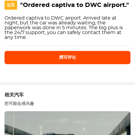
"Ordered captiva to DWC airport."
5/5
Ordered captiva to DWC airport. Arrived late at
night, but the car was already waiting, the
paperwork was done in 5 minutes. The big plus is
the 24/7 support, you can safely contact them at
any time.
撰写评论
撰写评论
相关汽车
您可能会感兴趣