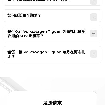
如何延长租车期限？
是什么让
Volkswagen
Tiguan
阿布扎比最受
欢迎的 SUV 出租车？
租赁一辆
Volkswagen
Tiguan
每月在阿布扎
比？
发送请求