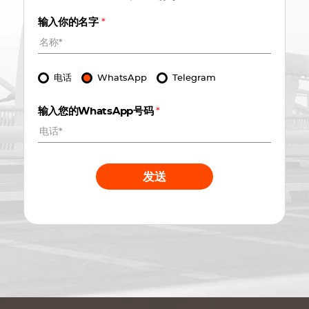
输入你的名字
*
电话
WhatsApp
Telegram
输入您的WhatsApp号码
*
发送