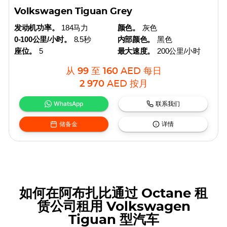
Volkswagen Tiguan Grey
发动机功率。
184马力
颜色。
灰色
0-100公里/小时。
8.5秒
内部颜色。
黑色
座位。
5
最大速度。
200公里/小时
从
99
至
160
AED
每日
2 970
AED
按月
WhatsApp
联系我们
储备金
详情
如何在阿布扎比通过 Octane 租
赁公司租用 Volkswagen
Tiguan 型汽车