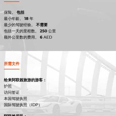
保险。
包括
最小年龄。
18
年
最少的驾驶经验。
不需要
包括一天的里程数。
250
公里
额外公里数的费用。
6
AED
所需文件
给来阿联酋旅游的游客：
护照
访问签证
本国驾驶执照
国际驾驶执照（IDP）