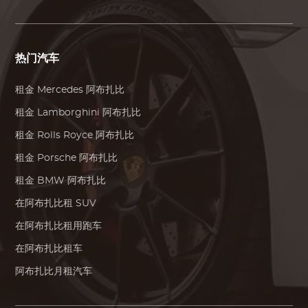
热门汽车
租金
Mercedes
阿布扎比
租金
Lamborghini
阿布扎比
租金
Rolls Royce
阿布扎比
租金
Porsche
阿布扎比
租金
BMW
阿布扎比
在阿布扎比租 SUV
在阿布扎比租用跑车
在阿布扎比租车
阿布扎比月租汽车