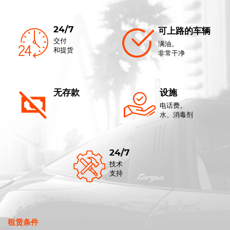
24/7
可上路的车辆
交付
满油。
和提货
非常干净
无存款
设施
电话费。
水、消毒剂
24/7
技术
支持
租赁条件