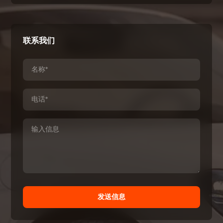
联系我们
发送信息