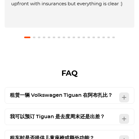
upfront with insurances but everything is clear :)
FAQ
租赁一辆
Volkswagen
Tiguan
在阿布扎比？
我可以预订
Tiguan
是去度周末还是出差？
租车时是否提供儿童座椅或额外功能？