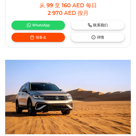
从
99
至
160
AED
每日
2 970
AED
按月
WhatsApp
联系我们
储备金
详情