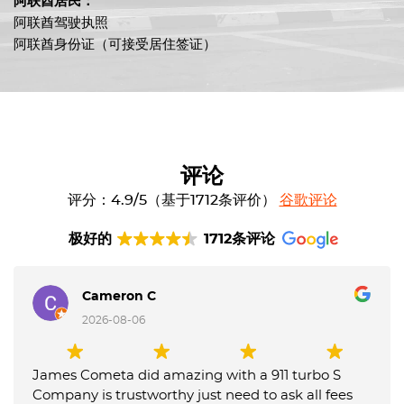
阿联酋居民：
阿联酋驾驶执照
阿联酋身份证（可接受居住签证）
评论
评分：4.9/5（基于1712条评价）
谷歌评论
极好的
1712条评论
Cameron C
2026-08-06
James Cometa did amazing with a 911 turbo S
Company is trustworthy just need to ask all fees