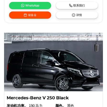
WhatsApp
联系我们
储备金
详情
Mercedes-Benz V 250 Black
发动机功率。
190 马力
颜色。
黑色