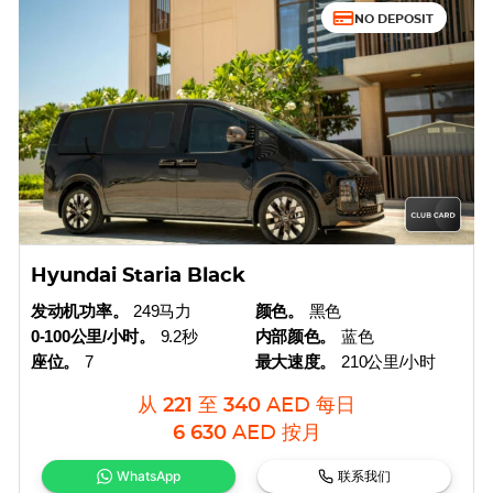
NO DEPOSIT
Hyundai Staria Black
发动机功率。
249马力
颜色。
黑色
0-100公里/小时。
9.2秒
内部颜色。
蓝色
座位。
7
最大速度。
210公里/小时
从
221
至
340
AED
每日
6 630
AED
按月
WhatsApp
联系我们