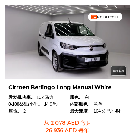
NO DEPOSIT
Citroen Berlingo Long Manual White
发动机功率。
102 马力
颜色。
白
0-100公里/小时。
14.9 秒
内部颜色。
黑色
座位。
2
最大速度。
164 公里/小时
从
2 078
AED
每月
26 936
AED
每年