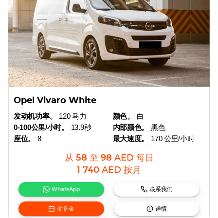
Opel Vivaro White
发动机功率。
120 马力
颜色。
白
0-100公里/小时。
13.9秒
内部颜色。
黑色
座位。
8
最大速度。
170 公里/小时
从
58
至
98
AED
每日
1 740
AED
按月
WhatsApp
联系我们
储备金
详情