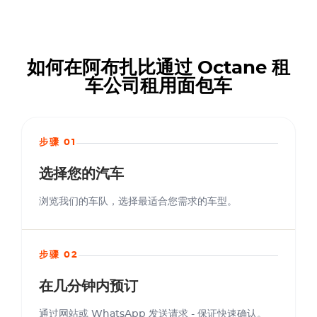
如何在阿布扎比通过 Octane 租
车公司租用面包车
步骤 01
选择您的汽车
浏览我们的车队，选择最适合您需求的车型。
步骤 02
在几分钟内预订
通过网站或 WhatsApp 发送请求 - 保证快速确认。