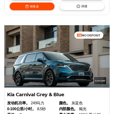
储备金
详情
NO DEPOSIT
Kia Carnival Grey & Blue
发动机功率。
249马力
颜色。
灰蓝色
0-100公里/小时。
8.5秒
内部颜色。
褐光