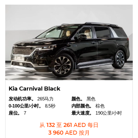
Kia Carnival Black
发动机功率。
265马力
颜色。
黑色
0-100公里/小时。
8.5秒
内部颜色。
棕色
座位。
7
最大速度。
190公里/小时
从
132
至
261
AED
每日
3 960
AED
按月