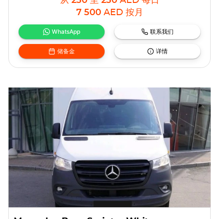
从
250
至
250
AED
每日
7 500
AED
按月
WhatsApp
联系我们
储备金
详情