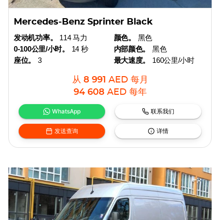
Mercedes-Benz Sprinter Black
发动机功率。
114 马力
颜色。
黑色
0-100公里/小时。
14 秒
内部颜色。
黑色
座位。
3
最大速度。
160公里/小时
从
8 991
AED
每月
94 608
AED
每年
WhatsApp
联系我们
发送查询
详情