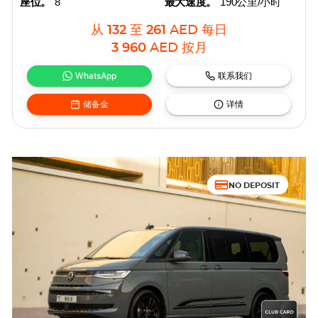
座位。
8
最大速度。
190公里/小时
从
132
至
261
AED
每日
3 960
AED
按月
WhatsApp
联系我们
储备金
详情
NO DEPOSIT