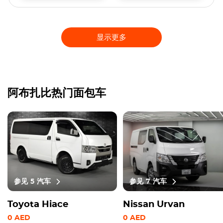
显示更多
阿布扎比热门面包车
参见
5
汽车
参见
7
汽车
Toyota Hiace
Nissan Urvan
0
AED
0
AED