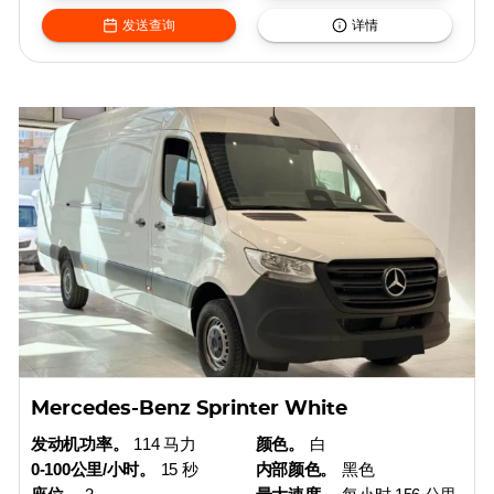
发送查询
详情
Mercedes-Benz Sprinter White
发动机功率。
114 马力
颜色。
白
0-100公里/小时。
15 秒
内部颜色。
黑色