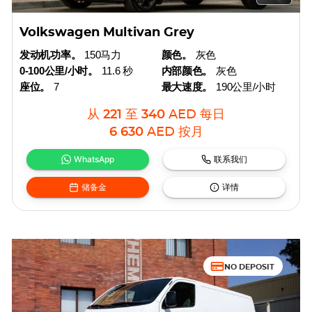
Volkswagen Multivan Grey
发动机功率。
150马力
颜色。
灰色
0-100公里/小时。
11.6 秒
内部颜色。
灰色
座位。
7
最大速度。
190公里/小时
从
221
至
340
AED
每日
6 630
AED
按月
WhatsApp
联系我们
储备金
详情
NO DEPOSIT