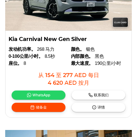
Kia Carnival New Gen Silver
发动机功率。
268 马力
颜色。
银色
0-100公里/小时。
8.5秒
内部颜色。
黑色
座位。
8
最大速度。
190公里/小时
从
154
至
277
AED
每日
4 620
AED
按月
WhatsApp
联系我们
储备金
详情