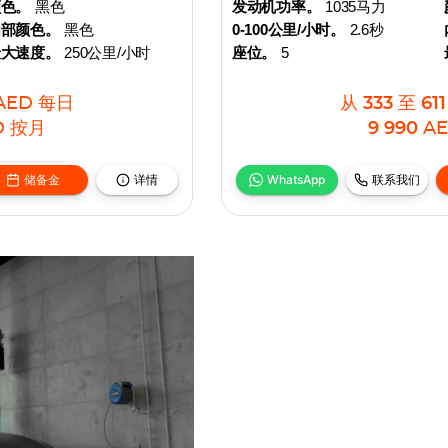
颜色。
黑色
发动机功率。
1035马力
内部颜色。
黑色
0-100公里/小时。
2.6秒
最大速度。
250公里/小时
座位。
5
AED
每日
从
333
至
611
D
按月
9 990
A
储备金
详情
WhatsApp
联系我们