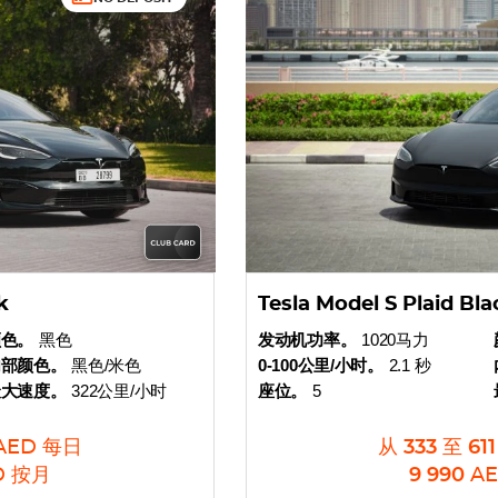
k
Tesla Model S Plaid Bl
颜色。
黑色
发动机功率。
1020马力
内部颜色。
黑色/米色
0-100公里/小时。
2.1 秒
最大速度。
322公里/小时
座位。
5
AED
每日
从
333
至
611
D
按月
9 990
A