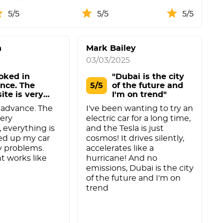
5/5
5/5
5/5
h
Mark Bailey
03/03/2025
ooked in
"Dubai is the city
nce. The
5/5
of the future and
ite is very
I'm on trend"
enien"
 advance. The
I've been wanting to try an
very
electric car for a long time,
 everything is
and the Tesla is just
ked up my car
cosmos! It drives silently,
y problems.
accelerates like a
t works like
hurricane! And no
emissions, Dubai is the city
of the future and I'm on
trend