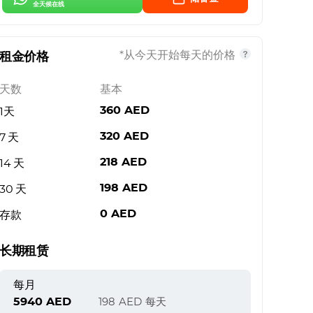
全天候在线
*从今天开始每天的价格
租金价格
天数
基本
360
AED
1天
320
AED
7 天
218
AED
14 天
198
AED
30 天
0
AED
存款
长期租赁
每月
5940
AED
198
AED
每天