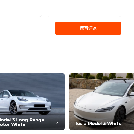
撰写评论
Model 3 Long Range
Tesla Model 3 White
otor White