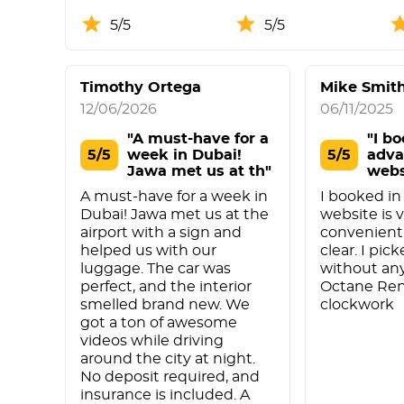
5/5
5/5
Timothy Ortega
Mike Smit
12/06/2026
06/11/2025
"A must-have for a
"I b
5/5
week in Dubai!
5/5
adva
Jawa met us at th"
webs
conv
A must-have for a week in
I booked in
Dubai! Jawa met us at the
website is 
airport with a sign and
convenient,
helped us with our
clear. I pic
luggage. The car was
without an
perfect, and the interior
Octane Ren
smelled brand new. We
clockwork
got a ton of awesome
videos while driving
around the city at night.
No deposit required, and
insurance is included. A