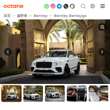
首页
越野車
Bentley
Bentley Bentayga