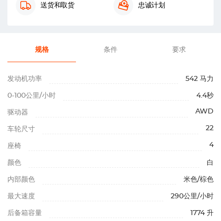
送货和取货
忠诚计划
规格
条件
要求
发动机功率
542 马力
0-100公里/小时
4.4秒
AWD
驱动器
22
车轮尺寸
4
座椅
颜色
白
内部颜色
米色/棕色
最大速度
290公里/小时
后备箱容量
1774 升