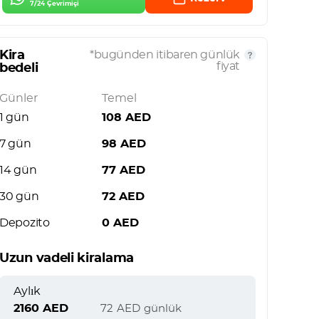
7/24 Çevrimiçi
Kira
*bugünden itibaren günlük
fiyat
bedeli
Günler
Temel
1 gün
108
AED
7 gün
98
AED
14 gün
77
AED
30 gün
72
AED
Depozito
0
AED
Uzun vadeli kiralama
Aylık
2160
AED
72
AED
günlük