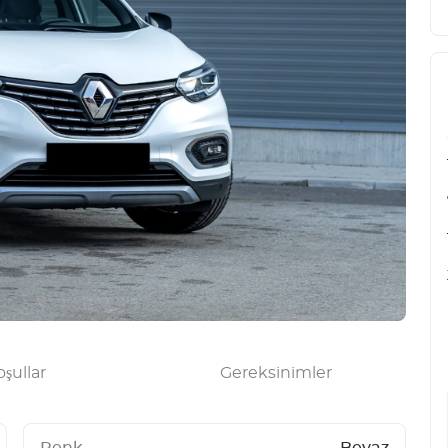
şullar
Gereksinimler
Renk
Beyaz