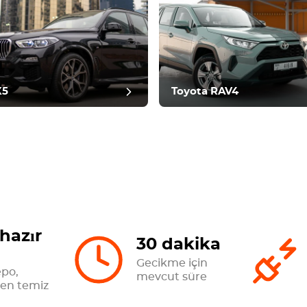
me sonrası
X5
Toyota RAV4
hazır
30 dakika
Gecikme için
epo,
mevcut süre
n temiz