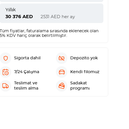
Yıllık
30 376
AED
2531
AED
her ay
Tüm fiyatlar, faturalama sırasında eklenecek olan
5% KDV hariç olarak belirtilmiştir.
Sigorta dahil
Depozito yok
7/24 Çalışma
Kendi filomuz
Teslimat ve
Sadakat
teslim alma
programı