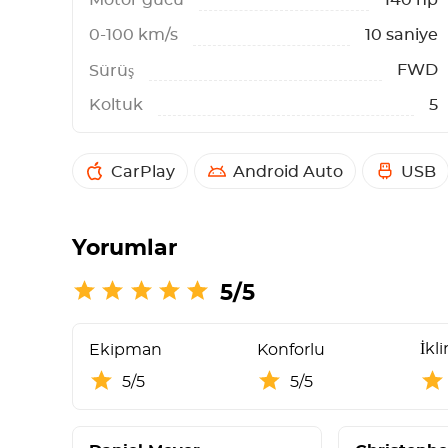
0-100 km/s
10 saniye
FWD
Sürüş
Koltuk
5
CarPlay
Android Auto
USB
Yorumlar
5/5
İkl
Ekipman
Konforlu
5/5
5/5