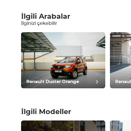
İlgili Arabalar
İlginizi çekebilir
Ekipman
Konforlu
İklim Kontrolü
Sürüş
Durum
Renault Duster Orange
Renaul
İlgili Modeller