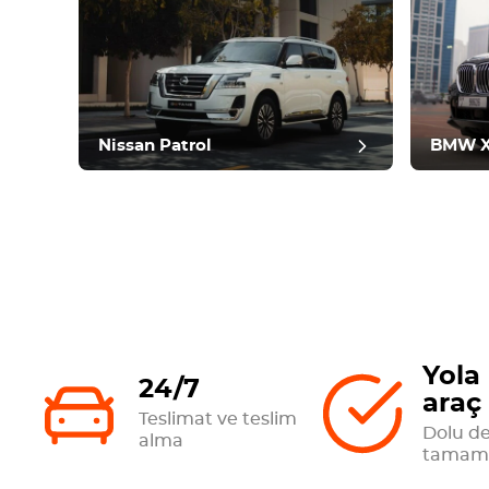
incele
Nissan Patrol
BMW 
Yola 
24/7
araç
Teslimat ve teslim
Dolu d
alma
tamame