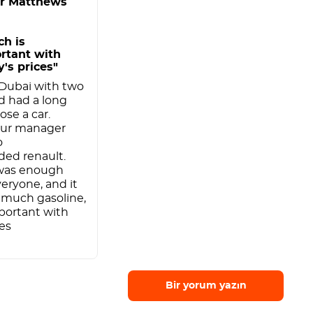
er Matthews
ch is
rtant with
y's prices"
 Dubai with two
d had a long
ose a car.
our manager
o
ed renault.
was enough
veryone, and it
 much gasoline,
portant with
ces
Bir yorum yazın