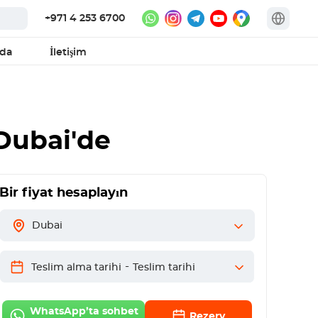
+971 4 253 6700
zda
İletişim
ubai'de
Bir fiyat hesaplayın
Dubai
-
Teslim alma tarihi
Teslim tarihi
WhatsApp’ta sohbet
Rezerv