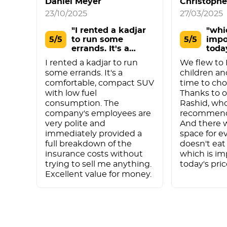
Daniel Meyer
Christoph
23/10/2025
27/03/2025
"I rented a kadjar
"whi
5/5
to run some
5/5
impo
errands. It's a
toda
comf"
I rented a kadjar to run
We flew to
some errands. It's a
children an
comfortable, compact SUV
time to cho
with low fuel
Thanks to 
consumption. The
Rashid, wh
company's employees are
recommend
very polite and
And there 
immediately provided a
space for e
full breakdown of the
doesn't eat
insurance costs without
which is im
trying to sell me anything.
today's pri
Excellent value for money.
Bir yorum yazın