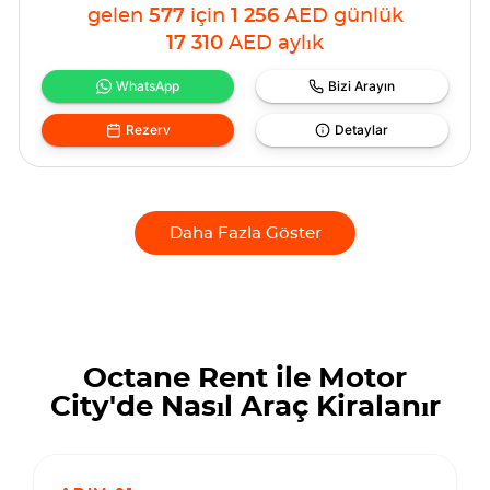
gelen
577
için
1 256
AED
günlük
17 310
AED
aylık
WhatsApp
Bizi Arayın
Rezerv
Detaylar
Daha Fazla Göster
Octane Rent ile Motor
City'de Nasıl Araç Kiralanır