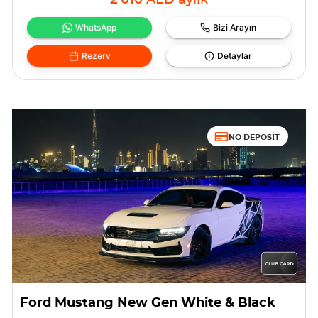
2 010
AED
aylık
WhatsApp
Bizi Arayın
Rezerv
Detaylar
NO DEPOSIT
Ford Mustang New Gen White & Black