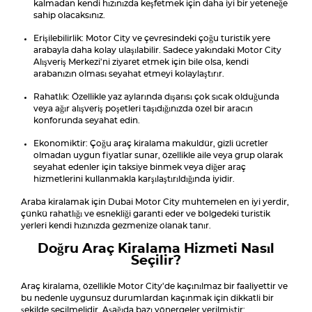
kalmadan kendi hızınızda keşfetmek için daha iyi bir yeteneğe
sahip olacaksınız.
Erişilebilirlik: Motor City ve çevresindeki çoğu turistik yere
arabayla daha kolay ulaşılabilir. Sadece yakındaki Motor City
Alışveriş Merkezi'ni ziyaret etmek için bile olsa, kendi
arabanızın olması seyahat etmeyi kolaylaştırır.
Rahatlık: Özellikle yaz aylarında dışarısı çok sıcak olduğunda
veya ağır alışveriş poşetleri taşıdığınızda özel bir aracın
konforunda seyahat edin.
Ekonomiktir: Çoğu araç kiralama makuldür, gizli ücretler
olmadan uygun fiyatlar sunar, özellikle aile veya grup olarak
seyahat edenler için taksiye binmek veya diğer araç
hizmetlerini kullanmakla karşılaştırıldığında iyidir.
Araba kiralamak için Dubai Motor City muhtemelen en iyi yerdir,
çünkü rahatlığı ve esnekliği garanti eder ve bölgedeki turistik
yerleri kendi hızınızda gezmenize olanak tanır.
Doğru Araç Kiralama Hizmeti Nasıl
Seçilir?
Araç kiralama, özellikle Motor City'de kaçınılmaz bir faaliyettir ve
bu nedenle uygunsuz durumlardan kaçınmak için dikkatli bir
şekilde seçilmelidir. Aşağıda bazı yönergeler verilmiştir: