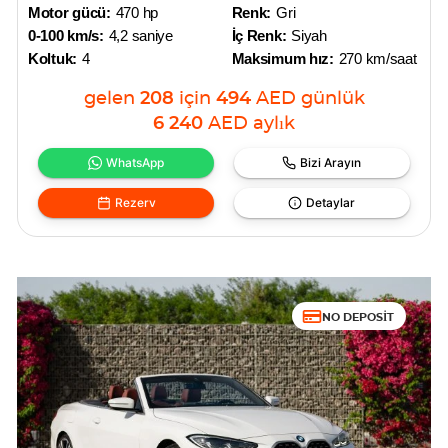
Motor gücü:
470 hp
Renk:
Gri
0-100 km/s:
4,2 saniye
İç Renk:
Siyah
Koltuk:
4
Maksimum hız:
270 km/saat
gelen
208
için
494
AED
günlük
6 240
AED
aylık
WhatsApp
Bizi Arayın
Rezerv
Detaylar
NO DEPOSIT