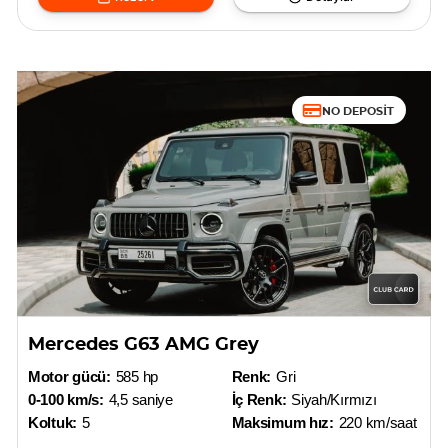
NO DEPOSIT
Mercedes G63 AMG Grey
Motor gücü:
585 hp
Renk:
Gri
0-100 km/s:
4,5 saniye
İç Renk:
Siyah/Kırmızı
Koltuk:
5
Maksimum hız:
220 km/saat