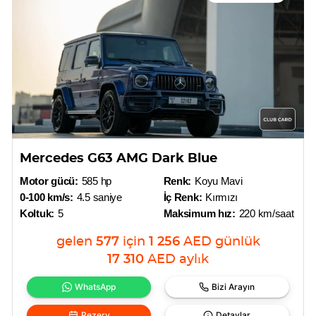
Mercedes G63 AMG Dark Blue
Motor gücü:
585 hp
Renk:
Koyu Mavi
0-100 km/s:
4.5 saniye
İç Renk:
Kırmızı
Koltuk:
5
Maksimum hız:
220 km/saat
gelen
577
için
1 256
AED
günlük
17 310
AED
aylık
WhatsApp
Bizi Arayın
Rezerv
Detaylar