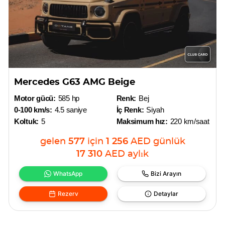
Mercedes G63 AMG Beige
Motor gücü:
585 hp
Renk:
Bej
0-100 km/s:
4.5 saniye
İç Renk:
Siyah
Koltuk:
5
Maksimum hız:
220 km/saat
gelen
577
için
1 256
AED
günlük
17 310
AED
aylık
WhatsApp
Bizi Arayın
Rezerv
Detaylar