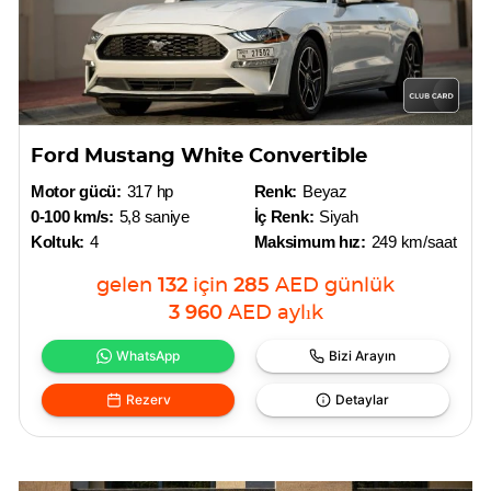
Ford Mustang White Convertible
Motor gücü:
317 hp
Renk:
Beyaz
0-100 km/s:
5,8 saniye
İç Renk:
Siyah
Koltuk:
4
Maksimum hız:
249 km/saat
gelen
132
için
285
AED
günlük
3 960
AED
aylık
WhatsApp
Bizi Arayın
Rezerv
Detaylar