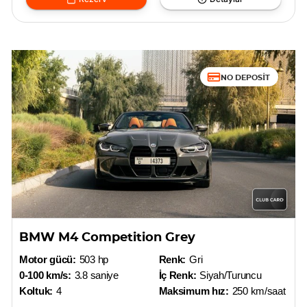
NO DEPOSIT
BMW M4 Competition Grey
Motor gücü:
503 hp
Renk:
Gri
0-100 km/s:
3.8 saniye
İç Renk:
Siyah/Turuncu
Koltuk:
4
Maksimum hız:
250 km/saat