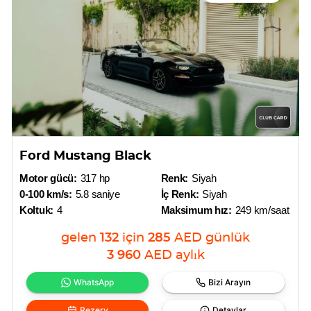
Ford Mustang Black
Motor gücü:
317 hp
Renk:
Siyah
0-100 km/s:
5.8 saniye
İç Renk:
Siyah
Koltuk:
4
Maksimum hız:
249 km/saat
gelen
132
için
285
AED
günlük
3 960
AED
aylık
WhatsApp
Bizi Arayın
Rezerv
Detaylar