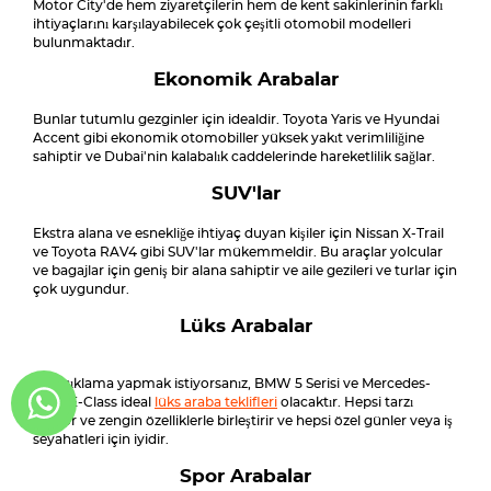
Motor City'de hem ziyaretçilerin hem de kent sakinlerinin farklı
ihtiyaçlarını karşılayabilecek çok çeşitli otomobil modelleri
bulunmaktadır.
Ekonomik Arabalar
Bunlar tutumlu gezginler için idealdir. Toyota Yaris ve Hyundai
Accent gibi ekonomik otomobiller yüksek yakıt verimliliğine
sahiptir ve Dubai'nin kalabalık caddelerinde hareketlilik sağlar.
SUV'lar
Ekstra alana ve esnekliğe ihtiyaç duyan kişiler için Nissan X-Trail
ve Toyota RAV4 gibi SUV'lar mükemmeldir. Bu araçlar yolcular
ve bagajlar için geniş bir alana sahiptir ve aile gezileri ve turlar için
çok uygundur.
Lüks Arabalar
Bir açıklama yapmak istiyorsanız, BMW 5 Serisi ve Mercedes-
Benz E-Class ideal
lüks araba teklifleri
olacaktır. Hepsi tarzı
konfor ve zengin özelliklerle birleştirir ve hepsi özel günler veya iş
seyahatleri için iyidir.
Spor Arabalar