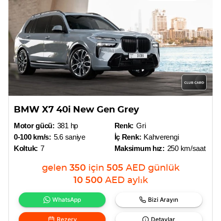
BMW X7 40i New Gen Grey
Motor gücü:
381 hp
Renk:
Gri
0-100 km/s:
5.6 saniye
İç Renk:
Kahverengi
Koltuk:
7
Maksimum hız:
250 km/saat
gelen
350
için
505
AED
günlük
10 500
AED
aylık
WhatsApp
Bizi Arayın
Rezerv
Detaylar