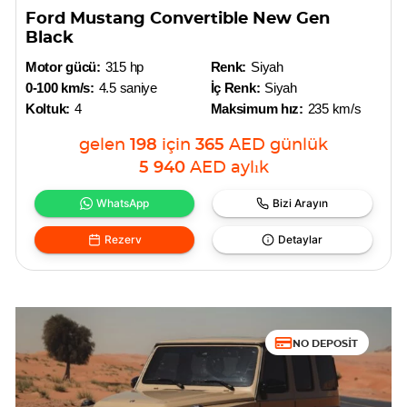
Ford Mustang Convertible New Gen
Black
Motor gücü:
315 hp
Renk:
Siyah
0-100 km/s:
4.5 saniye
İç Renk:
Siyah
Koltuk:
4
Maksimum hız:
235 km/s
gelen
198
için
365
AED
günlük
5 940
AED
aylık
WhatsApp
Bizi Arayın
Rezerv
Detaylar
NO DEPOSIT