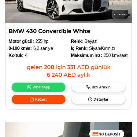
BMW 430 Convertible White
Motor gücü:
255 hp
Renk:
Beyaz
0-100 km/s:
6,2 saniye
İç Renk:
Siyah/Kırmızı
Koltuk:
4
Maksimum hız:
250 km/saat
gelen
208
için
331
AED
günlük
6 240
AED
aylık
WhatsApp
Bizi Arayın
Rezerv
Detaylar
NO DEPOSIT