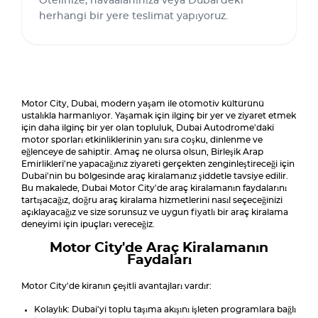
Otelinize, havaalanınıza veya Dubai'deki
herhangi bir yere teslimat yapıyoruz.
Motor City, Dubai, modern yaşam ile otomotiv kültürünü
ustalıkla harmanlıyor. Yaşamak için ilginç bir yer ve ziyaret etmek
için daha ilginç bir yer olan topluluk, Dubai Autodrome'daki
motor sporları etkinliklerinin yanı sıra coşku, dinlenme ve
eğlenceye de sahiptir. Amaç ne olursa olsun, Birleşik Arap
Emirlikleri'ne yapacağınız ziyareti gerçekten zenginleştireceği için
Dubai'nin bu bölgesinde araç kiralamanız şiddetle tavsiye edilir.
Bu makalede, Dubai Motor City'de araç kiralamanın faydalarını
tartışacağız, doğru araç kiralama hizmetlerini nasıl seçeceğinizi
açıklayacağız ve size sorunsuz ve uygun fiyatlı bir araç kiralama
deneyimi için ipuçları vereceğiz.
Motor City'de Araç Kiralamanın
Faydaları
Motor City'de kiranın çeşitli avantajları vardır:
Kolaylık: Dubai'yi toplu taşıma akışını işleten programlara bağlı