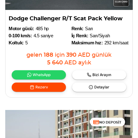
Dodge Challenger R/T Scat Pack Yellow
Motor gücü:
485 hp
Renk:
Sarı
0-100 km/s:
4.5 saniye
İç Renk:
Sarı/Siyah
Koltuk:
5
Maksimum hız:
292 km/saat
gelen
188
için
390
AED
günlük
5 640
AED
aylık
WhatsApp
Bizi Arayın
Rezerv
Detaylar
NO DEPOSIT