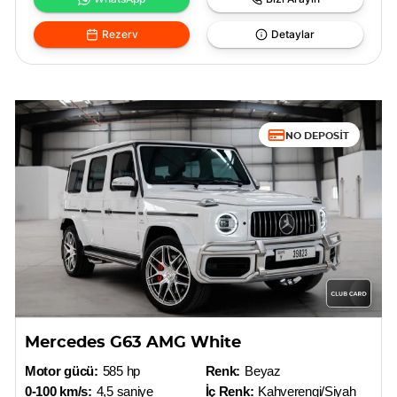
Rezerv
Detaylar
NO DEPOSIT
Mercedes G63 AMG White
Motor gücü:
585 hp
Renk:
Beyaz
0-100 km/s:
4,5 saniye
İç Renk:
Kahverengi/Siyah