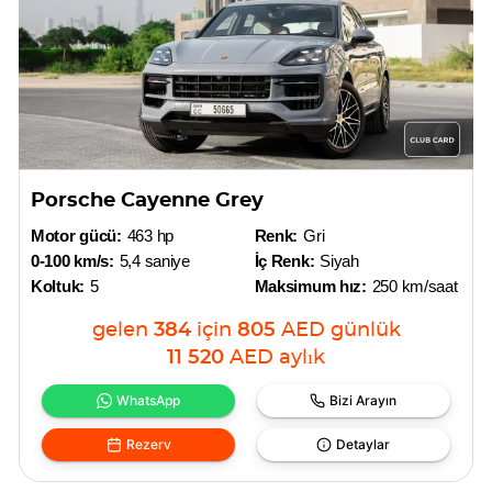
Porsche Cayenne Grey
Motor gücü:
463 hp
Renk:
Gri
0-100 km/s:
5,4 saniye
İç Renk:
Siyah
Koltuk:
5
Maksimum hız:
250 km/saat
gelen
384
için
805
AED
günlük
11 520
AED
aylık
WhatsApp
Bizi Arayın
Rezerv
Detaylar