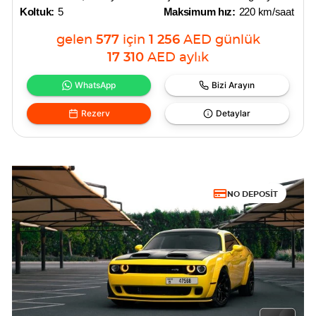
Koltuk:
5
Maksimum hız:
220 km/saat
gelen
577
için
1 256
AED
günlük
17 310
AED
aylık
WhatsApp
Bizi Arayın
Rezerv
Detaylar
NO DEPOSIT