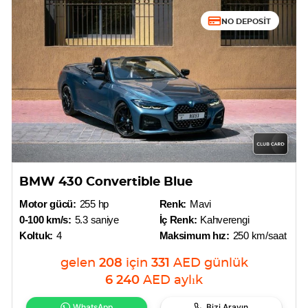
NO DEPOSIT
BMW 430 Convertible Blue
Motor gücü:
255 hp
Renk:
Mavi
0-100 km/s:
5.3 saniye
İç Renk:
Kahverengi
Koltuk:
4
Maksimum hız:
250 km/saat
gelen
208
için
331
AED
günlük
6 240
AED
aylık
WhatsApp
Bizi Arayın