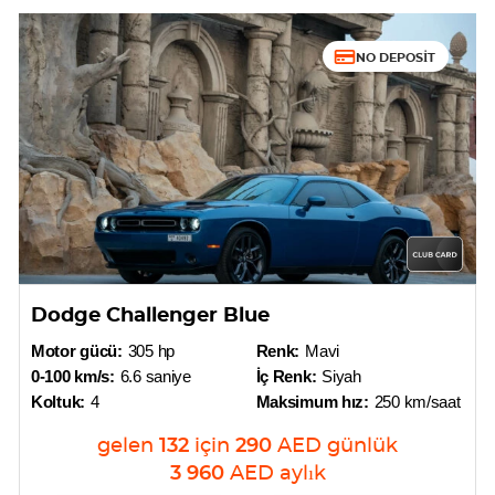
NO DEPOSIT
Dodge Challenger Blue
Motor gücü:
305 hp
Renk:
Mavi
0-100 km/s:
6.6 saniye
İç Renk:
Siyah
Koltuk:
4
Maksimum hız:
250 km/saat
gelen
132
için
290
AED
günlük
3 960
AED
aylık