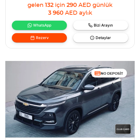
gelen
132
için
290
AED
günlük
3 960
AED
aylık
WhatsApp
Bizi Arayın
Rezerv
Detaylar
NO DEPOSIT