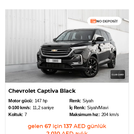
NO DEPOSIT
Chevrolet Captiva Black
Motor gücü:
147 hp
Renk:
Siyah
0-100 km/s:
11,2 saniye
İç Renk:
Siyah/Mavi
Koltuk:
7
Maksimum hız:
204 km/s
gelen
67
için
137
AED
günlük