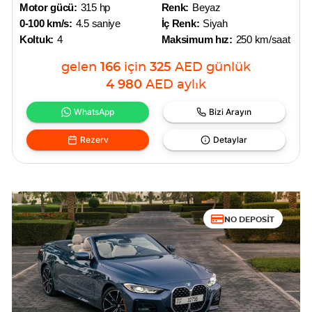
Motor gücü:
315 hp
Renk:
Beyaz
0-100 km/s:
4.5 saniye
İç Renk:
Siyah
Koltuk:
4
Maksimum hız:
250 km/saat
gelen
166
için
325
AED
günlük
4 980
AED
aylık
WhatsApp
Bizi Arayın
Rezerv
Detaylar
NO DEPOSIT