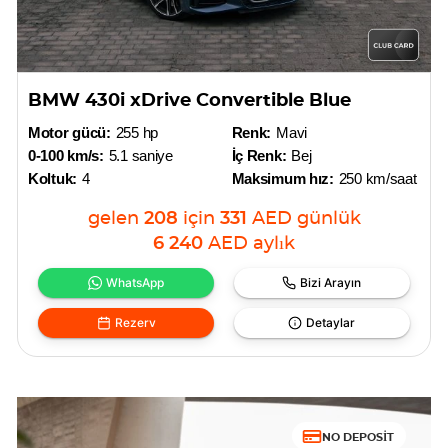
BMW 430i xDrive Convertible Blue
Motor gücü:
255 hp
Renk:
Mavi
0-100 km/s:
5.1 saniye
İç Renk:
Bej
Koltuk:
4
Maksimum hız:
250 km/saat
gelen
208
için
331
AED
günlük
6 240
AED
aylık
WhatsApp
Bizi Arayın
Rezerv
Detaylar
NO DEPOSIT