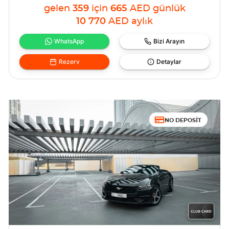
gelen
359
için
665
AED
günlük
10 770
AED
aylık
WhatsApp
Bizi Arayın
Rezerv
Detaylar
NO DEPOSIT