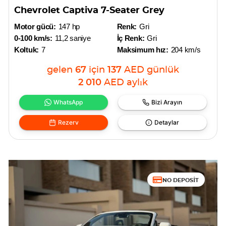
Chevrolet Captiva 7-Seater Grey
Motor gücü:
147 hp
Renk:
Gri
0-100 km/s:
11,2 saniye
İç Renk:
Gri
Koltuk:
7
Maksimum hız:
204 km/s
gelen
67
için
137
AED
günlük
2 010
AED
aylık
WhatsApp
Bizi Arayın
Rezerv
Detaylar
NO DEPOSIT