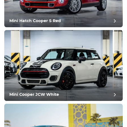
Konforlu
İklim Kontrolü
Sürüş
Mini Hatch Cooper S Red
Durum
Mini Cooper JCW White
inceleme sonrası