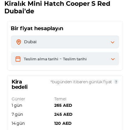
Kiralık
Mini Hatch Cooper S Red
Dubai'de
Bir fiyat hesaplayın
Dubai
-
Teslim alma tarihi
Teslim tarihi
Kira
*bugünden itibaren günlük fiyat
bedeli
Günler
Temel
1 gün
265
AED
7 gün
245
AED
14 gün
120
AED