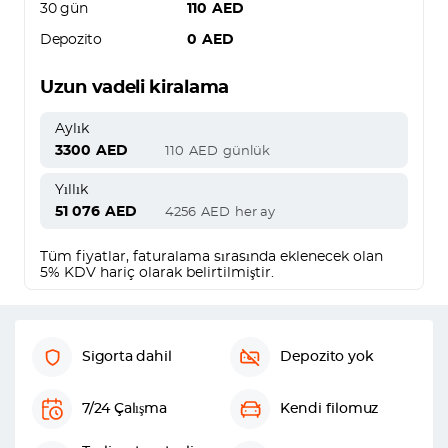
30 gün
110
AED
Depozito
0
AED
Uzun vadeli kiralama
Aylık
3300
AED
110
AED
günlük
Yıllık
51 076
AED
4256
AED
her ay
Tüm fiyatlar, faturalama sırasında eklenecek olan
5% KDV hariç olarak belirtilmiştir.
Sigorta dahil
Depozito yok
7/24 Çalışma
Kendi filomuz