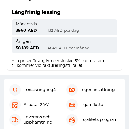
Långfristig leasing
Månadsvis
3960
AED
132
AED
per dag
Årligen
58 189
AED
4849
AED
per månad
Alla priser är angivna exklusive 5% moms, som
tillkommer vid faktureringstillfället.
Försäkring ingår
Ingen insättning
Arbetar 24/7
Egen flotta
Leverans och
Lojalitets program
upphämtning