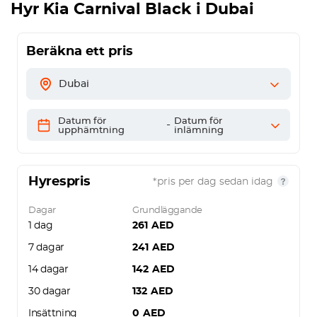
Hyr
Kia Carnival Black
i Dubai
Beräkna ett pris
Dubai
Datum för
Datum för
-
upphämtning
inlämning
Hyrespris
*pris per dag sedan idag
Dagar
Grundläggande
1 dag
261
AED
7 dagar
241
AED
14 dagar
142
AED
30 dagar
132
AED
Insättning
0
AED