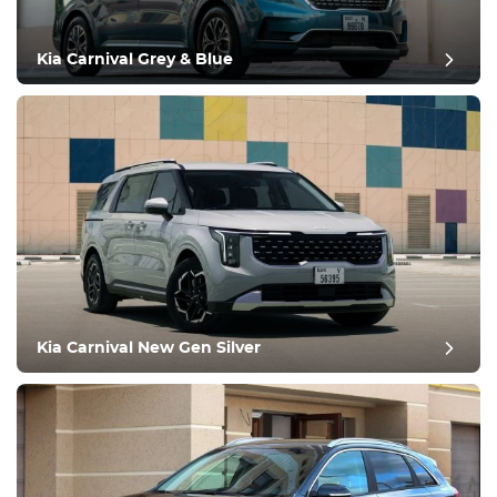
Klimatkontroll
Kör
Kia Carnival Grey & Blue
Villkor
Kia Carnival New Gen Silver
postgranskning