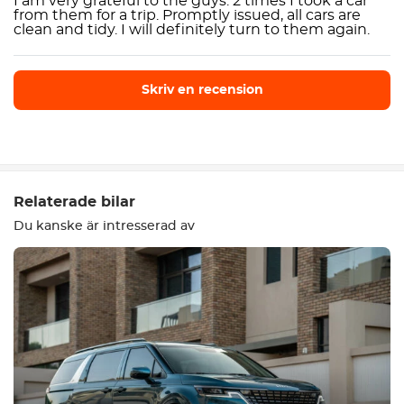
I am very grateful to the guys. 2 times I took a car
from them for a trip. Promptly issued, all cars are
clean and tidy. I will definitely turn to them again.
Skriv en recension
Skriv en recension
Relaterade bilar
Du kanske är intresserad av
Utrustning
Bekväm