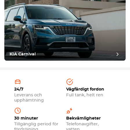
KIA Carnival
24/7
Vägfärdigt fordon
Leverans och
Full tank, helt ren
upphämtning
30 minuter
Bekvämligheter
Tillgänglig period för
Telefonavgifter,
fördröjning
vatten,