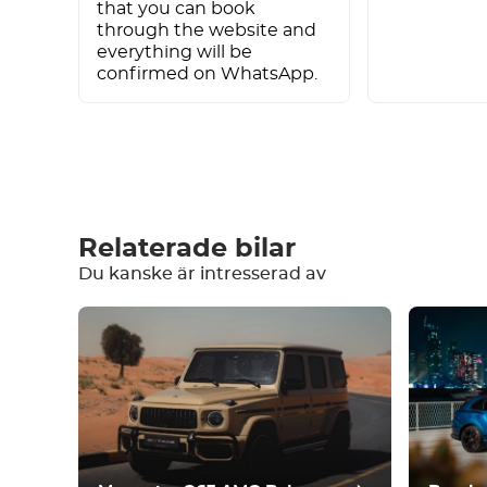
that you can book
through the website and
everything will be
confirmed on WhatsApp.
Skriv en recension
Relaterade bilar
Du kanske är intresserad av
Utrustning
Bekväm
Klimatkontroll
Kör
Villkor