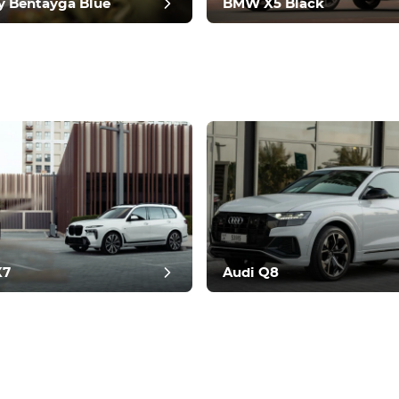
y Bentayga Blue
BMW X5 Black
ranskning
X7
Audi Q8