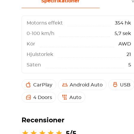
Specifikationer
V
Motorns effekt
354 hk
0-100 km/h
5,7 sek
Kör
AWD
Hjulstorlek
21
Säten
5
CarPlay
Android Auto
USB
4 Doors
Auto
Recensioner
5/5