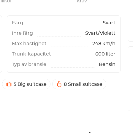
illkor
Krav
Färg
Svart
Inre färg
Svart/Violett
Max hastighet
248 km/h
Trunk-kapacitet
600 liter
Typ av bränsle
Bensin
5 Big suitcase
8 Small suitcase