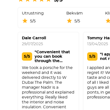
Utrustning
Bekväm
Kl
5/5
5/5
Dale Carroll
Tommy Har
29/07/2025
13/04/2025
"Convenient that
"I a
5/5
you can book
5/5
not r
through the
website a"
We took a porsche for the
I applied a
weekend and it was
regret it! W
delivered directly to W
taste and c
Dubai The Palm. The
of all I like
manager Nadir is a
guys are all
professional and explained
ponts, in ge
everything. Really liked
professional
the interior and noise
insulation. Convenient