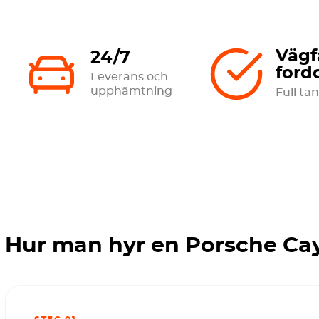
Vägf
24/7
ford
Leverans och
upphämtning
Full tan
Hur man hyr en Porsche Ca