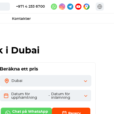
+971 4 253 6700
Kontakter
k
i Dubai
Beräkna ett pris
Dubai
Datum för
Datum för
-
upphämtning
inlämning
Chat på WhatsApp
Reserv