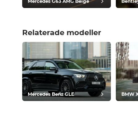
Mercedes G63 AMG Beige
Bentle
Relaterade modeller
postg
Mercedes Benz GLE
BMW 