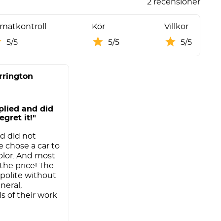
2 recensioner
imatkontroll
Kör
Villkor
5/5
5/5
5/5
rington
pplied and did
egret it!"
nd did not
e chose a car to
olor. And most
d the price! The
 polite without
neral,
s of their work