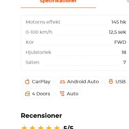
Specifikationer
V
Motorns effekt
145 hk
0-100 km/h
12,5 sek
Kör
FWD
Hjulstorlek
18
Säten
7
CarPlay
Android Auto
USB
4 Doors
Auto
Recensioner
5/5