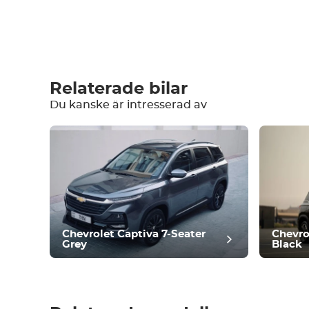
Skriv en recension
Relaterade bilar
Du kanske är intresserad av
Utrustning
Bekväm
Klimatkontroll
Kör
Villkor
Chevrolet Captiva 7-Seater
Chevro
Grey
Black