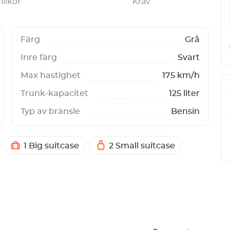
illkor
Krav
Färg
Grå
Inre färg
Svart
Max hastighet
175 km/h
Trunk-kapacitet
125 liter
Typ av bränsle
Bensin
1 Big suitcase
2 Small suitcase