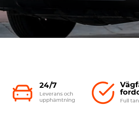
Vägf
24/7
ford
Leverans och
upphämtning
Full tan