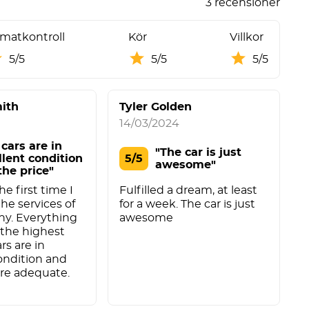
3 recensioner
imatkontroll
Kör
Villkor
5/5
5/5
5/5
ith
Tyler Golden
14/03/2024
cars are in
"The car is just
llent condition
5/5
awesome"
the price"
he first time I
Fulfilled a dream, at least
he services of
for a week. The car is just
ny. Everything
awesome
t the highest
ars are in
ondition and
are adequate.