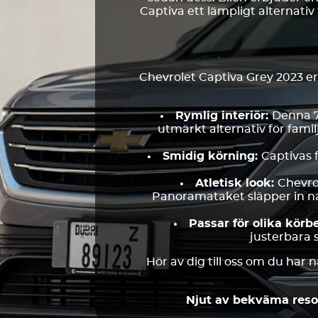
Captiva ett lämpligt alternati
Chevrolet Captiva Grey 2023 e
Rymlig interiör:
Denna 7-
utmärkt alternativ för fami
Smidig körning:
Captivas 
Atletisk look:
Chevrol
Panoramataket släpper in nat
Passar för olika körb
justerbara 
Hör av dig till oss om du har 
Njut av bekväma resor 