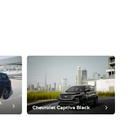
7-
Chevrolet Captiva Black