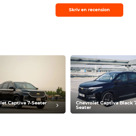
Skriv en recension
let Captiva 7-Seater
Chevrolet Captiva Black 
Seater