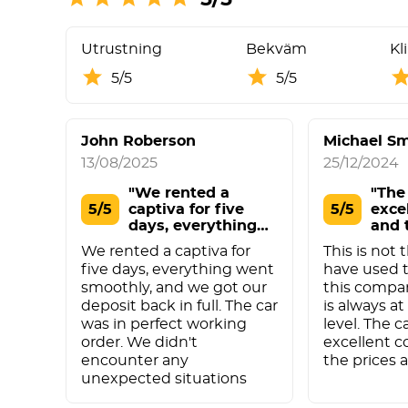
Utrustning
Bekväm
Kl
5/5
5/5
John Roberson
Michael Sm
13/08/2025
25/12/2024
"We rented a
"The 
5/5
сaptiva for five
5/5
exce
days, everything
and 
went"
We rented a сaptiva for
This is not t
five days, everything went
have used t
smoothly, and we got our
this compa
deposit back in full. The car
is always a
was in perfect working
level. The c
order. We didn't
excellent c
encounter any
the prices 
unexpected situations