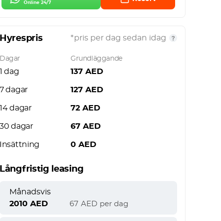
Online 24/7
Hyrespris
*pris per dag sedan idag
Dagar
Grundläggande
1 dag
137
AED
7 dagar
127
AED
14 dagar
72
AED
30 dagar
67
AED
Insättning
0
AED
Långfristig leasing
Månadsvis
2010
AED
67
AED
per dag