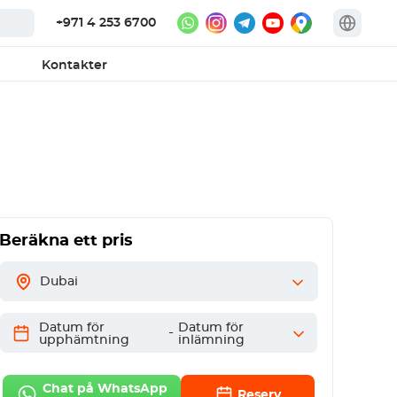
+971 4 253 6700
Kontakter
Beräkna ett pris
Dubai
Datum för
Datum för
-
upphämtning
inlämning
Chat på WhatsApp
Reserv