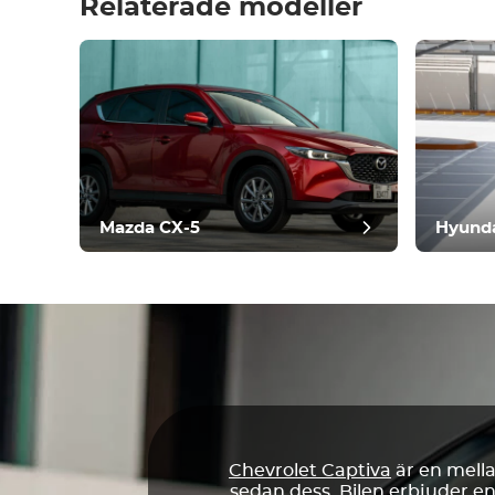
Relaterade modeller
postg
Mazda CX-5
Hyunda
Chevrolet Captiva
är en mell
sedan dess. Bilen erbjuder en