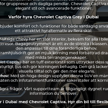
v för gruppresor och dagliga pendlar. Chevrolet Captiva 
elegant stil och avancerade funktioner.
Varför hyra Chevrolet Captiva Grey i Dubai
rbjuder komfort och funktioner för både vardaglig anvä
ett attraktivt hyralternativ av flera skäl:
sitsiga Chevy har en stor interiör, bekväm för alla i bile
ljeresor. Bagageutrymmet är ett av de största i klassen
den anpassas till dina föränderliga behov.
framhjulsdrift ger en mjuk körning med förbättrad drag
med milda terrängegenskaper.
et Captiva har en tuff exteriörstil som uttrycker dess 
urligt ljus och gör körningen behaglig. Den grå lacken
visuella tilltal och ger den mer elegans.
ehov:
Med sin höga design uppfyller denna SUV en män
säten och infotainmentfunktioner säkerställer att körnin
några frågor. Vårt supportteam är tillgängligt dygnet r
information du behöver.
i Dubai med Chevrolet Captiva. Hyr din bil till flexi