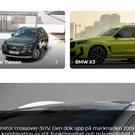
ranskning
i Tucson
BMW X3
anstor crossover-SUV. Den dök upp på marknaden 2006 
 kombination av stil, funktionalitet och mångsidighet. 