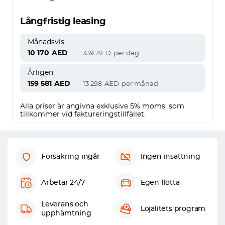
Långfristig leasing
Månadsvis
10 170
AED
339
AED
per dag
Årligen
159 581
AED
13 298
AED
per månad
Alla priser är angivna exklusive 5% moms, som
tillkommer vid faktureringstillfället.
Försäkring ingår
Ingen insättning
Arbetar 24/7
Egen flotta
Leverans och
Lojalitets program
upphämtning