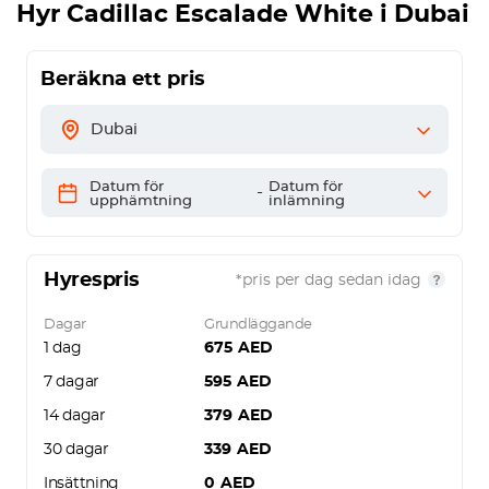
Hyr
Cadillac Escalade White
i Dubai
Beräkna ett pris
Dubai
Datum för
Datum för
-
upphämtning
inlämning
Hyrespris
*pris per dag sedan idag
Dagar
Grundläggande
1 dag
675
AED
7 dagar
595
AED
14 dagar
379
AED
30 dagar
339
AED
Insättning
0
AED