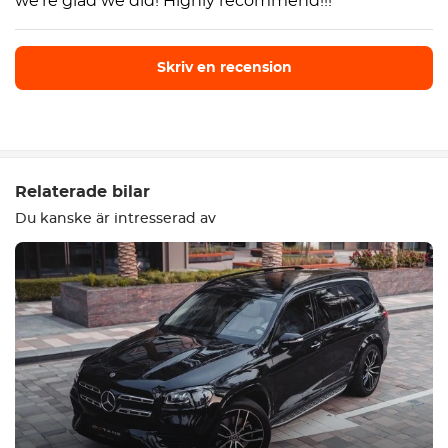
we’re glad we did! Highly recommend!!!
Skriv en recension
Skriv en recension
Relaterade bilar
Du kanske är intresserad av
Utrustning
Bekväm
Klimatkontroll