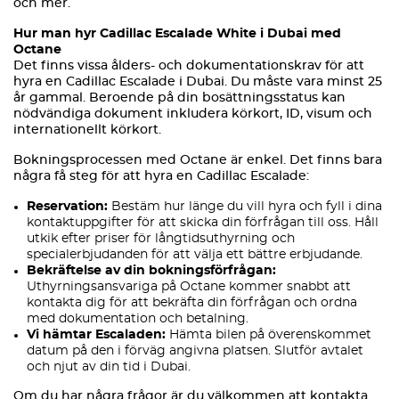
och mer.
Hur man hyr Cadillac Escalade White i Dubai med
Octane
Det finns vissa ålders- och dokumentationskrav för att
hyra en Cadillac Escalade i Dubai. Du måste vara minst 25
år gammal. Beroende på din bosättningsstatus kan
nödvändiga dokument inkludera körkort, ID, visum och
internationellt körkort.
Bokningsprocessen med Octane är enkel. Det finns bara
några få steg för att hyra en Cadillac Escalade:
Reservation:
Bestäm hur länge du vill hyra och fyll i dina
kontaktuppgifter för att skicka din förfrågan till oss. Håll
utkik efter priser för långtidsuthyrning och
specialerbjudanden för att välja ett bättre erbjudande.
Bekräftelse av din bokningsförfrågan:
Uthyrningsansvariga på Octane kommer snabbt att
kontakta dig för att bekräfta din förfrågan och ordna
med dokumentation och betalning.
Vi hämtar Escaladen:
Hämta bilen på överenskommet
datum på den i förväg angivna platsen. Slutför avtalet
och njut av din tid i Dubai.
Om du har några frågor är du välkommen att kontakta