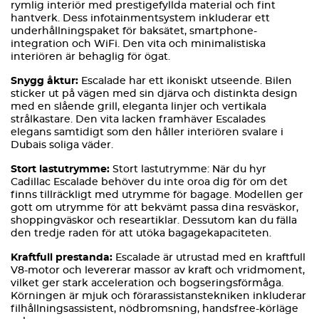
rymlig interiör med prestigefyllda material och fint
hantverk. Dess infotainmentsystem inkluderar ett
underhållningspaket för baksätet, smartphone-
integration och WiFi. Den vita och minimalistiska
interiören är behaglig för ögat.
Snygg åktur:
Escalade har ett ikoniskt utseende. Bilen
sticker ut på vägen med sin djärva och distinkta design
med en slående grill, eleganta linjer och vertikala
strålkastare. Den vita lacken framhäver Escalades
elegans samtidigt som den håller interiören svalare i
Dubais soliga väder.
Stort lastutrymme:
Stort lastutrymme: När du hyr
Cadillac Escalade behöver du inte oroa dig för om det
finns tillräckligt med utrymme för bagage. Modellen ger
gott om utrymme för att bekvämt passa dina resväskor,
shoppingväskor och researtiklar. Dessutom kan du fälla
den tredje raden för att utöka bagagekapaciteten.
Kraftfull prestanda:
Escalade är utrustad med en kraftfull
V8-motor och levererar massor av kraft och vridmoment,
vilket ger stark acceleration och bogseringsförmåga.
Körningen är mjuk och förarassistanstekniken inkluderar
filhållningsassistent, nödbromsning, handsfree-körläge