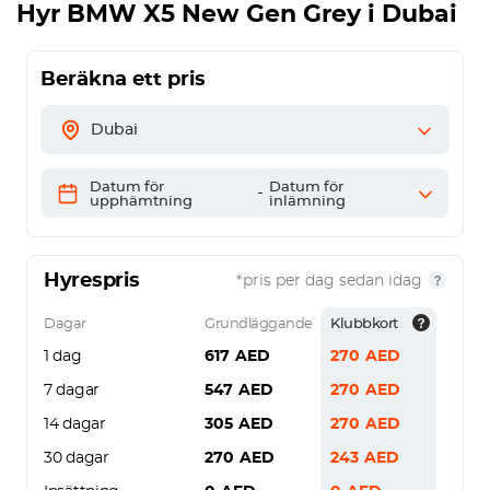
Hyr
BMW X5 New Gen Grey
i Dubai
Beräkna ett pris
Dubai
Datum för
Datum för
-
upphämtning
inlämning
Hyrespris
*pris per dag sedan idag
Dagar
Grundläggande
Klubbkort
1 dag
617
AED
270
AED
7 dagar
547
AED
270
AED
14 dagar
305
AED
270
AED
30 dagar
270
AED
243
AED