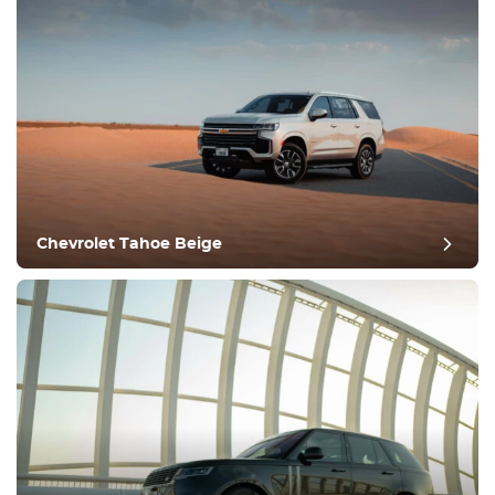
Utrustning
Bekväm
Klimatkontroll
Kör
Chevrolet Tahoe Beige
Villkor