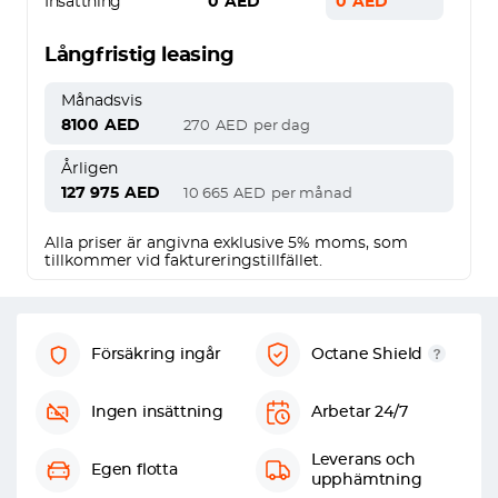
Insättning
0
AED
0
AED
Långfristig leasing
Månadsvis
8100
AED
270
AED
per dag
Årligen
127 975
AED
10 665
AED
per månad
Alla priser är angivna exklusive 5% moms, som
tillkommer vid faktureringstillfället.
Försäkring ingår
Octane Shield
Ingen insättning
Arbetar 24/7
Leverans och
Egen flotta
upphämtning