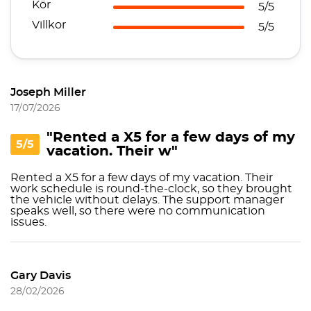
Kör
5/5
Villkor
5/5
Joseph Miller
17/07/2026
"Rented a X5 for a few days of my
5/5
vacation. Their w"
Rented a X5 for a few days of my vacation. Their
work schedule is round-the-clock, so they brought
the vehicle without delays. The support manager
speaks well, so there were no communication
issues.
Gary Davis
28/02/2026