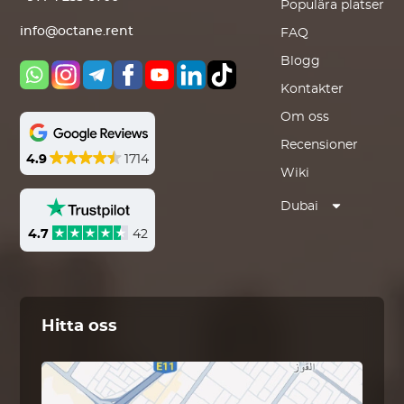
Populära platser
info@octane.rent
FAQ
Blogg
Kontakter
Om oss
Recensioner
4.9
1714
Wiki
Dubai
4.7
42
Hitta oss