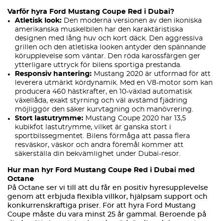
Varför hyra Ford Mustang Coupe Red i Dubai?
Atletisk look:
Den moderna versionen av den ikoniska
amerikanska muskelbilen har den karaktäristiska
designen med lång huv och kort däck. Den aggressiva
grillen och den atletiska looken antyder den spännande
körupplevelse som väntar. Den röda karossfärgen ger
ytterligare uttryck för bilens sportiga prestanda.
Responsiv hantering:
Mustang 2020 är utformad för att
leverera utmärkt kördynamik. Med en V8-motor som kan
producera 460 hästkrafter, en 10-växlad automatisk
växellåda, exakt styrning och väl avstämd fjädring
möjliggör den säker kurvtagning och manövrering.
Stort lastutrymme:
Mustang Coupe 2020 har 13,5
kubikfot lastutrymme, vilket är ganska stort i
sportbilssegmentet. Bilens förmåga att passa flera
resväskor, väskor och andra föremål kommer att
säkerställa din bekvämlighet under Dubai-resor.
Hur man hyr Ford Mustang Coupe Red i Dubai med
Octane
På Octane ser vi till att du får en positiv hyresupplevelse
genom att erbjuda flexibla villkor, hjälpsam support och
konkurrenskraftiga priser. För att hyra Ford Mustang
Coupe måste du vara minst 25 år gammal. Beroende på