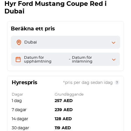
Hyr
Ford Mustang Coupe Red
i
Dubai
Beräkna ett pris
Dubai
Datum för
Datum för
-
upphämtning
inlämning
Hyrespris
*pris per dag sedan idag
Dagar
Grundläggande
1 dag
257
AED
7 dagar
239
AED
14 dagar
128
AED
30 dagar
119
AED