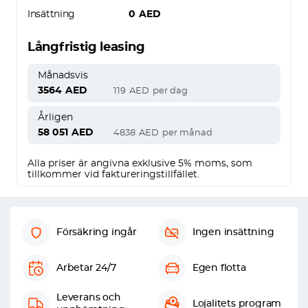
Insättning
0
AED
Långfristig leasing
Månadsvis
3564
AED
119
AED
per dag
Årligen
58 051
AED
4838
AED
per månad
Alla priser är angivna exklusive 5% moms, som
tillkommer vid faktureringstillfället.
Försäkring ingår
Ingen insättning
Arbetar 24/7
Egen flotta
Leverans och
Lojalitets program