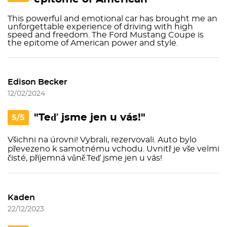
This powerful and emotional car has brought me an
unforgettable experience of driving with high
speed and freedom. The Ford Mustang Coupe is
the epitome of American power and style.
Edison Becker
12/02/2024
"Teď jsme jen u vás!"
5/5
Všichni na úrovni! Vybrali, rezervovali. Auto bylo
převezeno k samotnému vchodu. Uvnitř je vše velmi
čisté, příjemná vůně.Teď jsme jen u vás!
Kaden
22/12/2023