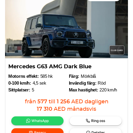
Mercedes G63 AMG Dark Blue
Motorns effekt:
585 hk
Färg:
Mörkblå
0-100 km/h:
4,5 sek
Invändig färg:
Röd
Sittplatser:
5
Max hastighet:
220 km/h
från
577
till
1 256
AED
dagligen
17 310
AED
månadsvis
WhatsApp
Ring oss
Reserv
Detaljer