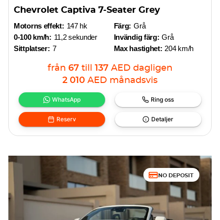
Chevrolet Captiva 7-Seater Grey
Motorns effekt:
147 hk
Färg:
Grå
0-100 km/h:
11,2 sekunder
Invändig färg:
Grå
Sittplatser:
7
Max hastighet:
204 km/h
från
67
till
137
AED
dagligen
2 010
AED
månadsvis
WhatsApp
Ring oss
Reserv
Detaljer
NO DEPOSIT