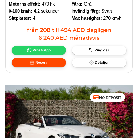
Motorns effekt:
470 hk
Färg:
Grå
0-100 km/h:
4,2 sekunder
Invändig färg:
Svart
Sittplatser:
4
Max hastighet:
270 km/h
från
208
till
494
AED
dagligen
6 240
AED
månadsvis
WhatsApp
Ring oss
Reserv
Detaljer
NO DEPOSIT