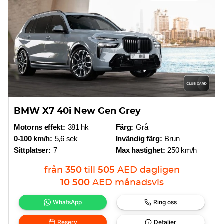
BMW X7 40i New Gen Grey
Motorns effekt:
381 hk
Färg:
Grå
0-100 km/h:
5,6 sek
Invändig färg:
Brun
Sittplatser:
7
Max hastighet:
250 km/h
från
350
till
505
AED
dagligen
10 500
AED
månadsvis
WhatsApp
Ring oss
Reserv
Detaljer