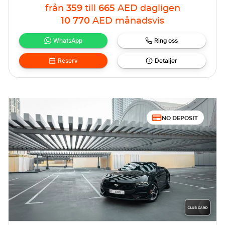
från
359
till
665
AED
dagligen
10 770
AED
månadsvis
WhatsApp
Ring oss
Reserv
Detaljer
NO DEPOSIT