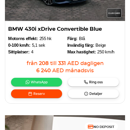
BMW 430i xDrive Convertible Blue
Motorns effekt:
255 hk
Färg:
Blå
0-100 km/h:
5,1 sek
Invändig färg:
Beige
Sittplatser:
4
Max hastighet:
250 km/h
från
208
till
331
AED
dagligen
6 240
AED
månadsvis
WhatsApp
Ring oss
Reserv
Detaljer
NO DEPOSIT