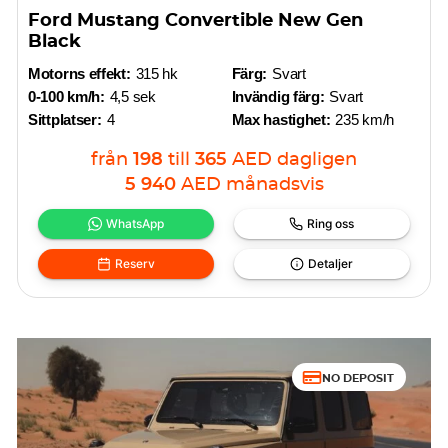
Ford Mustang Convertible New Gen
Black
Motorns effekt:
315 hk
Färg:
Svart
0-100 km/h:
4,5 sek
Invändig färg:
Svart
Sittplatser:
4
Max hastighet:
235 km/h
från
198
till
365
AED
dagligen
5 940
AED
månadsvis
WhatsApp
Ring oss
Reserv
Detaljer
NO DEPOSIT