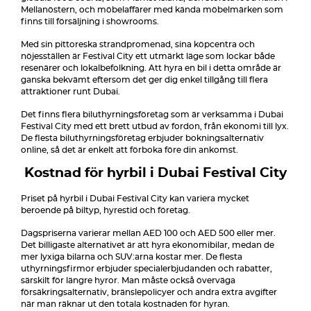
Mellanöstern, och möbelaffärer med kända möbelmärken som
finns till försäljning i showrooms.
Med sin pittoreska strandpromenad, sina köpcentra och
nöjesställen är Festival City ett utmärkt läge som lockar både
resenärer och lokalbefolkning. Att hyra en bil i detta område är
ganska bekvämt eftersom det ger dig enkel tillgång till flera
attraktioner runt Dubai.
Det finns flera biluthyrningsföretag som är verksamma i Dubai
Festival City med ett brett utbud av fordon, från ekonomi till lyx.
De flesta biluthyrningsföretag erbjuder bokningsalternativ
online, så det är enkelt att förboka före din ankomst.
Kostnad för hyrbil i Dubai Festival City
Priset på hyrbil i Dubai Festival City kan variera mycket
beroende på biltyp, hyrestid och företag.
Dagspriserna varierar mellan AED 100 och AED 500 eller mer.
Det billigaste alternativet är att hyra ekonomibilar, medan de
mer lyxiga bilarna och SUV:arna kostar mer. De flesta
uthyrningsfirmor erbjuder specialerbjudanden och rabatter,
särskilt för längre hyror. Man måste också överväga
försäkringsalternativ, bränslepolicyer och andra extra avgifter
när man räknar ut den totala kostnaden för hyran.