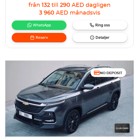
från
132
till
290
AED
dagligen
3 960
AED
månadsvis
WhatsApp
Ring oss
Reserv
Detaljer
NO DEPOSIT