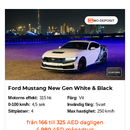
NO DEPOSIT
Ford Mustang New Gen White & Black
Motorns effekt:
315 hk
Färg:
Vit
0-100 km/h:
4,5 sek
Invändig färg:
Svart
Sittplatser:
4
Max hastighet:
250 km/h
från
166
till
325
AED
dagligen