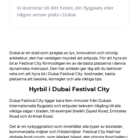
Vi levererar till ditt hotell, din flygplats eller
någon annan plats i Dubai.
Dubai är en stad som präglas av lyx, innovation och otrolig
arkitektur; den har verkligen mycket att erbjuda. För att hyra en
bil är Festival City förmodligen en av de bästa platserna i denna
dynamiska metropol. Den här artikeln ger dig allt du behöver
veta om att hyra bil i Dubai Festival City: kostnader, bästa
platserna att besöka, körregler och alla viktiga tips.
Hyrbil i Dubai Festival City
Dubai Festival City ligger bara fem minuter från Dubais
internationella flygplats och erbjuder bekväm tillgång till alla
viktiga vägar i staden, till exempel Sheikh Zayed Road, Emirates
Road och Al Khail Road.
Det är en nybyggnation som innehåller alla typer av bostäder,
kommersiella miljöer och fritidsmiljöer. Festival City Mall har
globala food courts, som Market Island, den största food hallen i