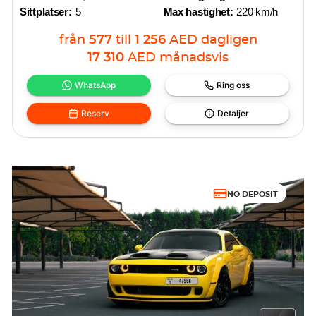
Sittplatser:
5
Max hastighet:
220 km/h
från
577
till
1 256
AED
dagligen
17 310
AED
månadsvis
WhatsApp
Ring oss
Reserv
Detaljer
NO DEPOSIT