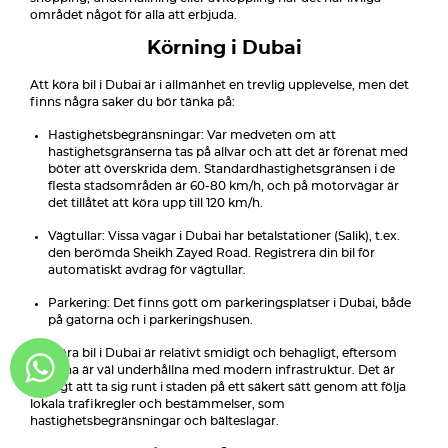
området något för alla att erbjuda.
Körning i Dubai
Att köra bil i Dubai är i allmänhet en trevlig upplevelse, men det
finns några saker du bör tänka på:
Hastighetsbegränsningar: Var medveten om att
hastighetsgränserna tas på allvar och att det är förenat med
böter att överskrida dem. Standardhastighetsgränsen i de
flesta stadsområden är 60-80 km/h, och på motorvägar är
det tillåtet att köra upp till 120 km/h.
Vägtullar: Vissa vägar i Dubai har betalstationer (Salik), t.ex.
den berömda Sheikh Zayed Road. Registrera din bil för
automatiskt avdrag för vägtullar.
Parkering: Det finns gott om parkeringsplatser i Dubai, både
på gatorna och i parkeringshusen.
Att köra bil i Dubai är relativt smidigt och behagligt, eftersom
vägarna är väl underhållna med modern infrastruktur. Det är
möjligt att ta sig runt i staden på ett säkert sätt genom att följa
lokala trafikregler och bestämmelser, som
hastighetsbegränsningar och bälteslagar.