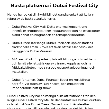
Bästa platserna i Dubai Festival City
När du har bokat din hyrbil blir det ganska enkelt att kolla in
några av de bästa attraktionerna.
Dubai Festival City Mall: Detta enorma köpcentrum
innehåller shoppingbutiker, restauranger och nöjesfaciliteter,
bland annat en biograf och en temapark inomhus.
Dubai Creek: Kör längs Dubai Creek och upplev stadens
traditionella smak. Prova att ta en båttur eller besök det
närliggande Dubai Museum.
Al Areesh Club: En perfekt plats att tillbringa tid med barn
och familj eller ett sällskap av vänner, koppla av och ha
fritidsaktiviteter, med sina pooler, sportanläggningar och
matställen.
Dubai-fontänen: Dubai Fountain ligger en kort bilresa
härifrån, vid foten av Burj Khalifa, och erbjuder en
imponerande nattlig show.
Dubai Festival City har en mängd olika attraktioner, från den
livliga Dubai Festival City Mall till den fantastiska Dubai Fountain
och natursköna Dubai Creek. Oavsett om du är ute efter
shopping, underhållning eller avkoppling har det här livliga