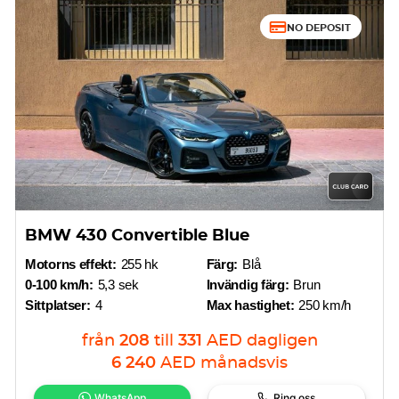
NO DEPOSIT
BMW 430 Convertible Blue
Motorns effekt:
255 hk
Färg:
Blå
0-100 km/h:
5,3 sek
Invändig färg:
Brun
Sittplatser:
4
Max hastighet:
250 km/h
från
208
till
331
AED
dagligen
6 240
AED
månadsvis
WhatsApp
Ring oss