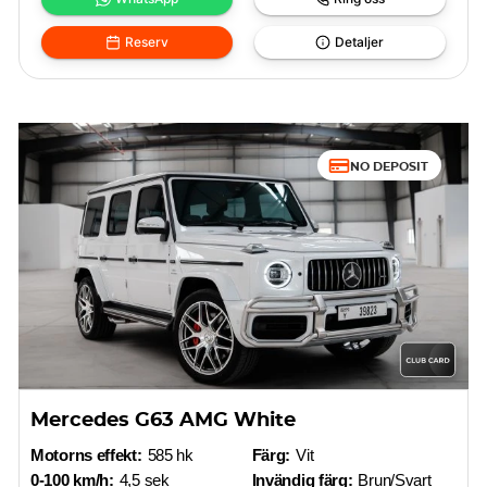
Reserv
Detaljer
NO DEPOSIT
Mercedes G63 AMG White
Motorns effekt:
585 hk
Färg:
Vit
0-100 km/h:
4,5 sek
Invändig färg:
Brun/Svart