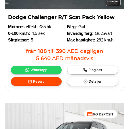
Dodge Challenger R/T Scat Pack Yellow
Motorns effekt:
485 hk
Färg:
Gul
0-100 km/h:
4,5 sek
Invändig färg:
Gul/Svart
Sittplatser:
5
Max hastighet:
292 km/h
från
188
till
390
AED
dagligen
5 640
AED
månadsvis
WhatsApp
Ring oss
Reserv
Detaljer
NO DEPOSIT