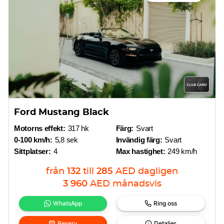
Ford Mustang Black
Motorns effekt:
317 hk
Färg:
Svart
0-100 km/h:
5,8 sek
Invändig färg:
Svart
Sittplatser:
4
Max hastighet:
249 km/h
från
132
till
285
AED
dagligen
3 960
AED
månadsvis
WhatsApp
Ring oss
Reserv
Detaljer