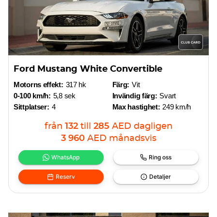
Ford Mustang White Convertible
Motorns effekt:
317 hk
Färg:
Vit
0-100 km/h:
5,8 sek
Invändig färg:
Svart
Sittplatser:
4
Max hastighet:
249 km/h
från
132
till
285
AED
dagligen
3 960
AED
månadsvis
WhatsApp
Ring oss
Reserv
Detaljer