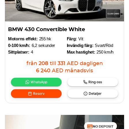
BMW 430 Convertible White
Motorns effekt:
255 hk
Färg:
Vit
0-100 km/h:
6,2 sekunder
Invändig färg:
Svart/Röd
Sittplatser:
4
Max hastighet:
250 km/h
från
208
till
331
AED
dagligen
6 240
AED
månadsvis
WhatsApp
Ring oss
Reserv
Detaljer
NO DEPOSIT