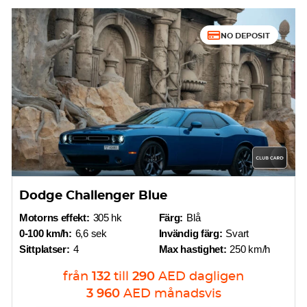
NO DEPOSIT
Dodge Challenger Blue
Motorns effekt:
305 hk
Färg:
Blå
0-100 km/h:
6,6 sek
Invändig färg:
Svart
Sittplatser:
4
Max hastighet:
250 km/h
från
132
till
290
AED
dagligen
3 960
AED
månadsvis