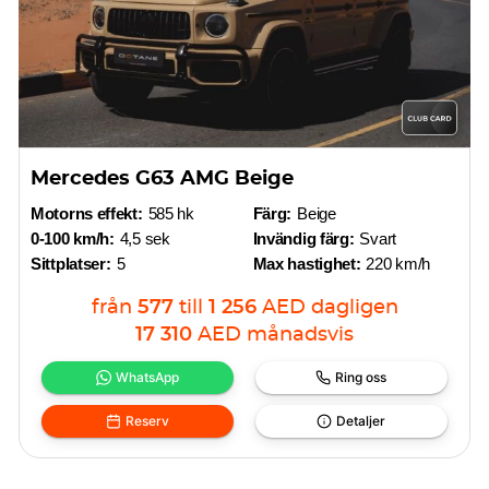
Mercedes G63 AMG Beige
Motorns effekt:
585 hk
Färg:
Beige
0-100 km/h:
4,5 sek
Invändig färg:
Svart
Sittplatser:
5
Max hastighet:
220 km/h
från
577
till
1 256
AED
dagligen
17 310
AED
månadsvis
WhatsApp
Ring oss
Reserv
Detaljer