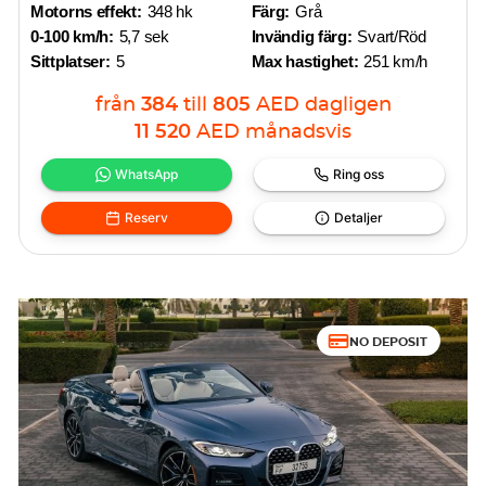
Motorns effekt:
348 hk
Färg:
Grå
0-100 km/h:
5,7 sek
Invändig färg:
Svart/Röd
Sittplatser:
5
Max hastighet:
251 km/h
från
384
till
805
AED
dagligen
11 520
AED
månadsvis
WhatsApp
Ring oss
Reserv
Detaljer
NO DEPOSIT