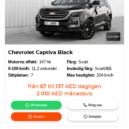
Chevrolet Captiva Black
Motorns effekt:
147 hk
Färg:
Svart
0-100 km/h:
11,2 sekunder
Invändig färg:
Svart/Blå
Sittplatser:
7
Max hastighet:
204 km/h
från
67
till
137
AED
dagligen
2 010
AED
månadsvis
WhatsApp
Ring oss
Reserv
Detaljer