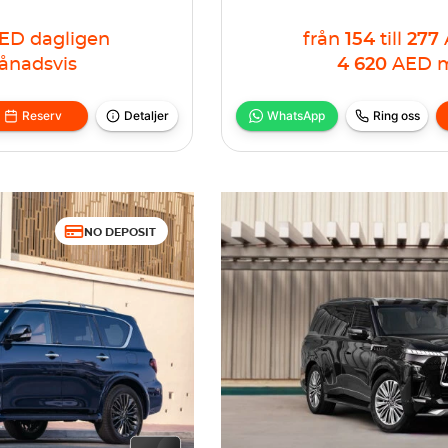
ED
dagligen
från
154
till
277
ånadsvis
4 620
AED
m
Reserv
Detaljer
WhatsApp
Ring oss
NO DEPOSIT