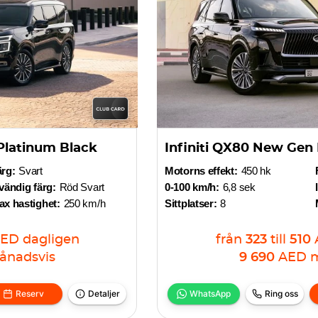
Platinum Black
Infiniti QX80 New Gen
ärg:
Svart
Motorns effekt:
450 hk
vändig färg:
Röd Svart
0-100 km/h:
6,8 sek
x hastighet:
250 km/h
Sittplatser:
8
ED
dagligen
från
323
till
510
ånadsvis
9 690
AED
m
Reserv
Detaljer
WhatsApp
Ring oss