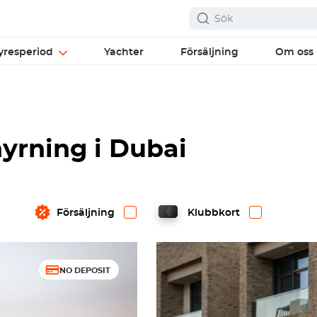
yresperiod
Yachter
Försäljning
Om oss
hyrning i Dubai
Försäljning
Klubbkort
NO DEPOSIT