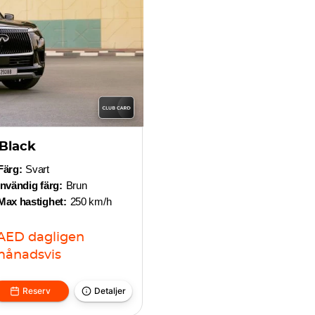
 Black
Färg:
Svart
Invändig färg:
Brun
Max hastighet:
250 km/h
AED
dagligen
ånadsvis
Reserv
Detaljer