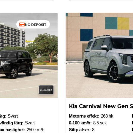
NO DEPOSIT
Kia Carnival New Gen S
ärg:
Svart
Motorns effekt:
268 hk
vändig färg:
Svart
0-100 km/h:
8,5 sek
x hastighet:
250 km/h
Sittplatser:
8