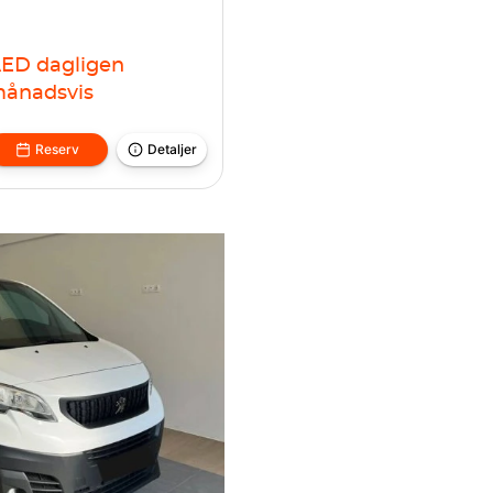
AED
dagligen
ånadsvis
Reserv
Detaljer