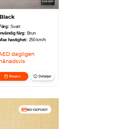
 Black
Färg:
Svart
Invändig färg:
Brun
Max hastighet:
250 km/h
AED
dagligen
ånadsvis
Reserv
Detaljer
NO DEPOSIT