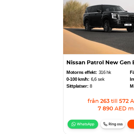
Nissan Patrol New Gen 
Motorns effekt:
316 hk
F
0-100 km/h:
6,6 sek
In
Sittplatser:
8
Ma
från
263
till
572
A
7 890
AED
m
WhatsApp
Ring oss