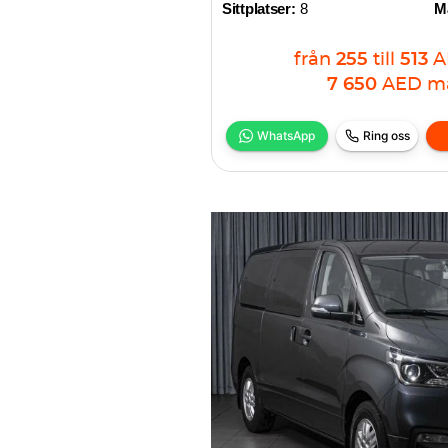
Sittplatser:
8
Ma
från
255
till
513
A
7 650
AED
m
WhatsApp
Ring oss