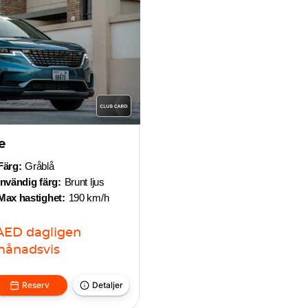
e
Färg:
Gråblå
Invändig färg:
Brunt ljus
Max hastighet:
190 km/h
AED
dagligen
ånadsvis
Reserv
Detaljer