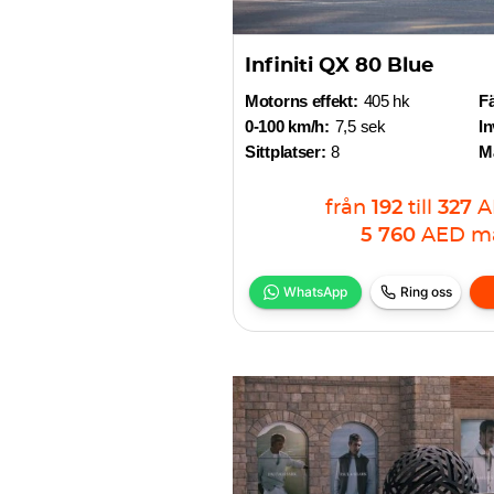
Infiniti QX 80 Blue
Motorns effekt:
405 hk
F
0-100 km/h:
7,5 sek
In
Sittplatser:
8
Ma
från
192
till
327
A
5 760
AED
m
WhatsApp
Ring oss