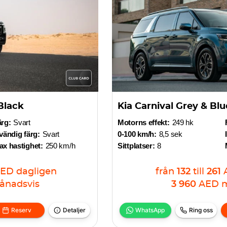
Black
Kia Carnival Grey & Blu
ärg:
Svart
Motorns effekt:
249 hk
vändig färg:
Svart
0-100 km/h:
8,5 sek
x hastighet:
250 km/h
Sittplatser:
8
ED
dagligen
från
132
till
261
ånadsvis
3 960
AED
m
Reserv
Detaljer
WhatsApp
Ring oss