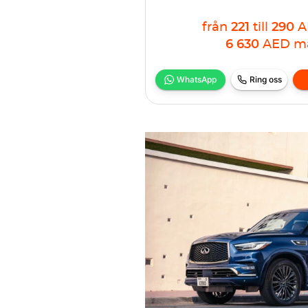
från
221
till
290
A
6 630
AED
m
WhatsApp
Ring oss