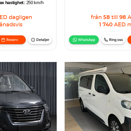
x hastighet:
250 km/h
ED
dagligen
från
58
till
98
ånadsvis
1 740
AED
m
Reserv
Detaljer
WhatsApp
Ring oss