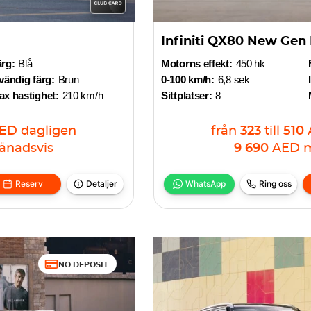
Infiniti QX80 New Gen
ärg:
Blå
Motorns effekt:
450 hk
vändig färg:
Brun
0-100 km/h:
6,8 sek
x hastighet:
210 km/h
Sittplatser:
8
ED
dagligen
från
323
till
510
ånadsvis
9 690
AED
m
Reserv
Detaljer
WhatsApp
Ring oss
NO DEPOSIT