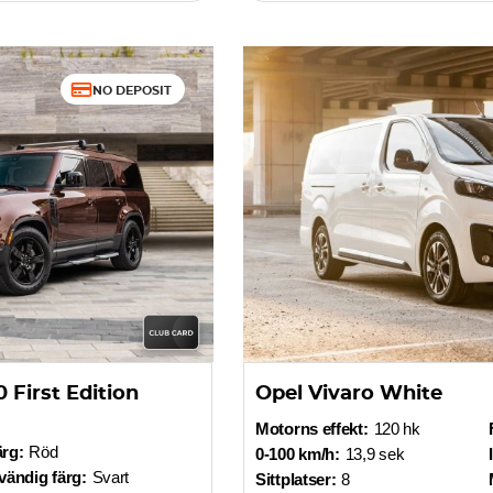
NO DEPOSIT
 First Edition
Opel Vivaro White
Motorns effekt:
120 hk
ärg:
Röd
0-100 km/h:
13,9 sek
vändig färg:
Svart
Sittplatser:
8