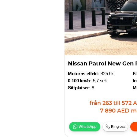
Nissan Patrol New Gen 
Motorns effekt:
425 hk
F
0-100 km/h:
5,7 sek
In
Sittplatser:
8
Ma
från
263
till
572
A
7 890
AED
m
WhatsApp
Ring oss