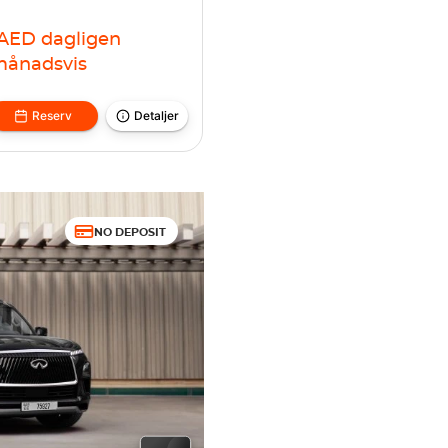
AED
dagligen
ånadsvis
Reserv
Detaljer
NO DEPOSIT