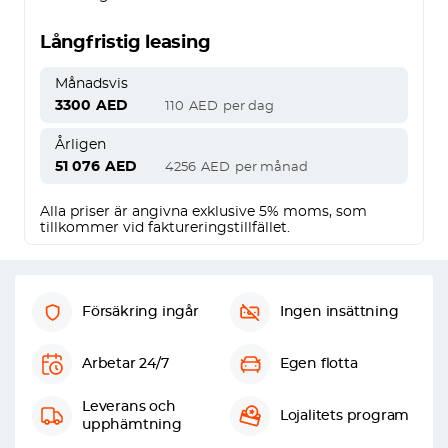
Långfristig leasing
Månadsvis
3300
AED
110
AED
per dag
Årligen
51 076
AED
4256
AED
per månad
Alla priser är angivna exklusive 5% moms, som
tillkommer vid faktureringstillfället.
Försäkring ingår
Ingen insättning
Arbetar 24/7
Egen flotta
Leverans och
Lojalitets program
upphämtning