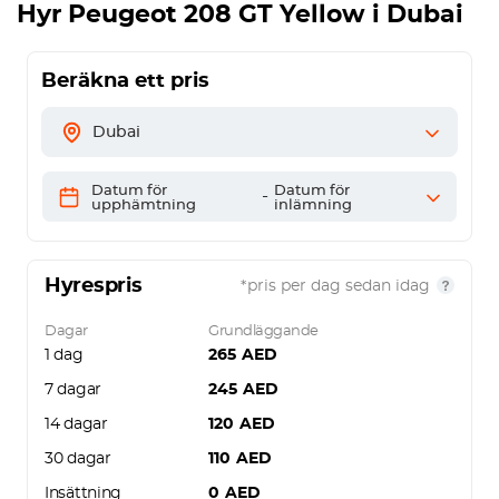
Hyr
Peugeot 208 GT Yellow
i Dubai
Beräkna ett pris
Dubai
Datum för
Datum för
-
upphämtning
inlämning
Hyrespris
*pris per dag sedan idag
Dagar
Grundläggande
1 dag
265
AED
7 dagar
245
AED
14 dagar
120
AED
30 dagar
110
AED
Insättning
0
AED