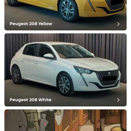
Bekväm
Klimatkontroll
Kör
Peugeot 208 Yellow
Villkor
Peugeot 208 White
postgranskning