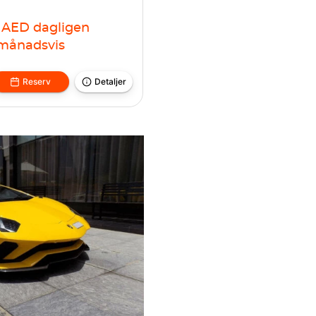
AED
dagligen
månadsvis
Reserv
Detaljer