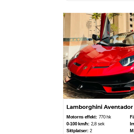
Lamborghini Aventador
Motorns effekt:
770 hk
F
0-100 km/h:
2,8 sek
In
Sittplatser:
2
Ma