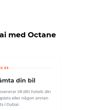
bai med Octane
EG 03
ämta din bil
levererar till ditt hotell, din
gplats eller någon annan
ts i Dubai.