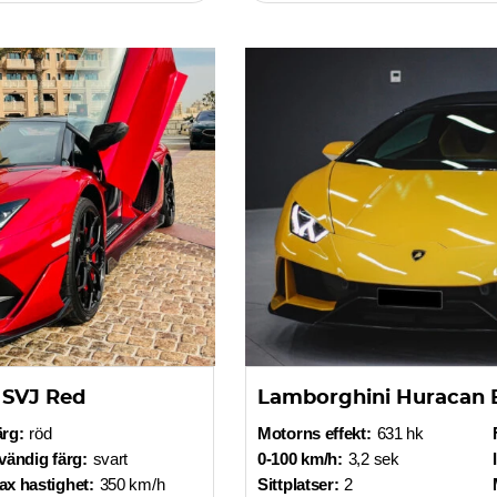
 SVJ Red
Lamborghini Huracan 
ärg:
röd
Motorns effekt:
631 hk
vändig färg:
svart
0-100 km/h:
3,2 sek
x hastighet:
350 km/h
Sittplatser:
2