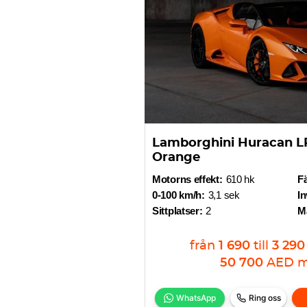
Lamborghini Huracan L
Orange
Motorns effekt:
610 hk
F
0-100 km/h:
3,1 sek
In
Sittplatser:
2
Ma
från
1 690
till
3 290
50 700
AED
m
WhatsApp
Ring oss