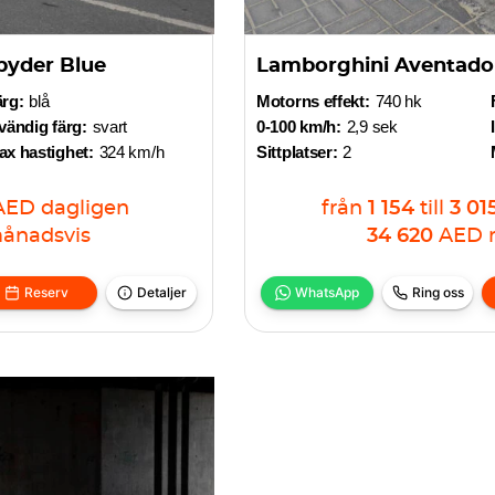
pyder Blue
Lamborghini Aventador
ärg:
blå
Motorns effekt:
740 hk
vändig färg:
svart
0-100 km/h:
2,9 sek
x hastighet:
324 km/h
Sittplatser:
2
AED
dagligen
från
1 154
till
3 01
ånadsvis
34 620
AED
Reserv
Detaljer
WhatsApp
Ring oss