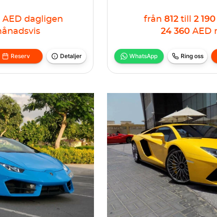
AED
dagligen
från
812
till
2 190
ånadsvis
24 360
AED
Reserv
Detaljer
WhatsApp
Ring oss