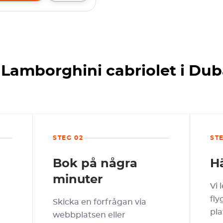
 Lamborghini cabriolet i Du
STEG 02
ST
Bok på några
H
minuter
Vi 
fly
Skicka en förfrågan via
pla
webbplatsen eller