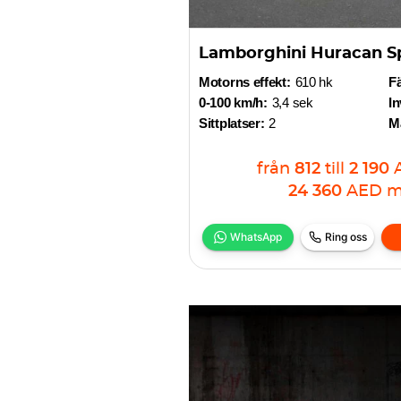
Lamborghini Huracan S
Motorns effekt:
610 hk
F
0-100 km/h:
3,4 sek
In
Sittplatser:
2
Ma
från
812
till
2 190
24 360
AED
m
WhatsApp
Ring oss