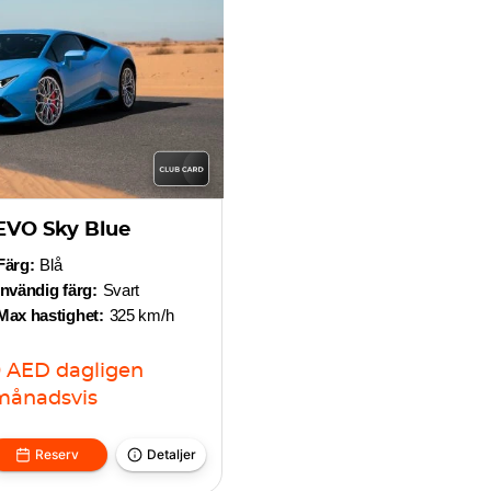
EVO Sky Blue
Färg:
Blå
Invändig färg:
Svart
Max hastighet:
325 km/h
0
AED
dagligen
månadsvis
Reserv
Detaljer