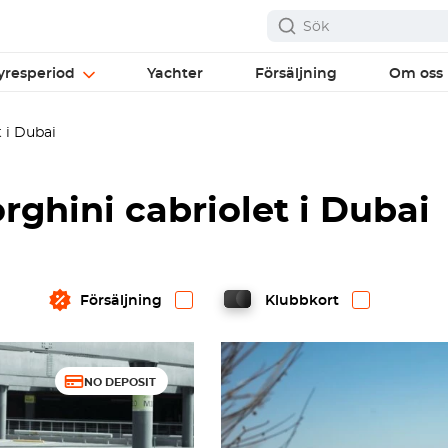
yresperiod
Yachter
Försäljning
Om oss
 i Dubai
ghini cabriolet i Dubai
Försäljning
Klubbkort
NO DEPOSIT