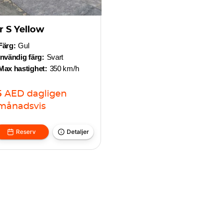
 S Yellow
Färg:
Gul
Invändig färg:
Svart
Max hastighet:
350 km/h
5
AED
dagligen
månadsvis
Reserv
Detaljer