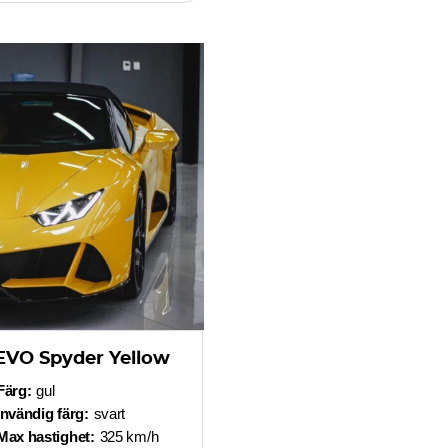
EVO Spyder Yellow
Färg:
gul
Invändig färg:
svart
Max hastighet:
325 km/h