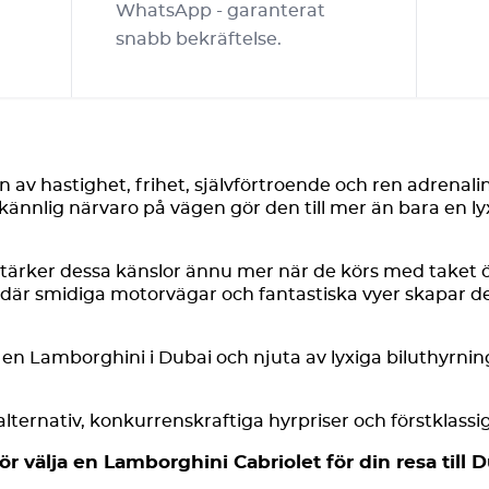
WhatsApp - garanterat
snabb bekräftelse.
v hastighet, frihet, självförtroende och ren adrenalin. 
ännlig närvaro på vägen gör den till mer än bara en lyxi
stärker dessa känslor ännu mer när de körs med taket 
där smidiga motorvägar och fantastiska vyer skapar den
 en Lamborghini i Dubai och njuta av lyxiga biluthyrni
alternativ, konkurrenskraftiga hyrpriser och förstklassig
ör välja en Lamborghini Cabriolet för din resa till 