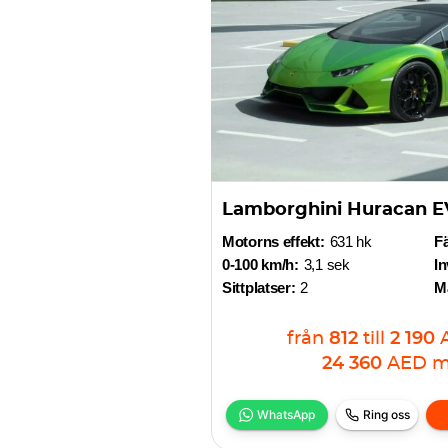
Lamborghini Huracan E
Motorns effekt:
631 hk
F
0-100 km/h:
3,1 sek
In
Sittplatser:
2
Ma
från
812
till
2 190
24 360
AED
m
WhatsApp
Ring oss