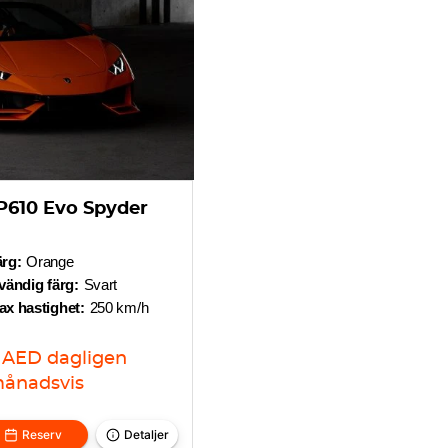
P610 Evo Spyder
ärg:
Orange
vändig färg:
Svart
x hastighet:
250 km/h
AED
dagligen
ånadsvis
Reserv
Detaljer