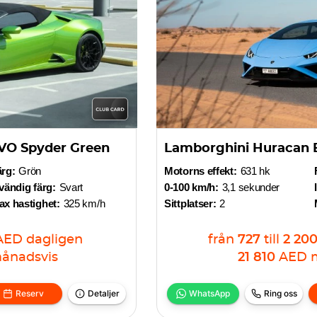
VO Spyder Green
Lamborghini Huracan 
ärg:
Grön
Motorns effekt:
631 hk
vändig färg:
Svart
0-100 km/h:
3,1 sekunder
x hastighet:
325 km/h
Sittplatser:
2
AED
dagligen
från
727
till
2 20
ånadsvis
21 810
AED
Reserv
Detaljer
WhatsApp
Ring oss