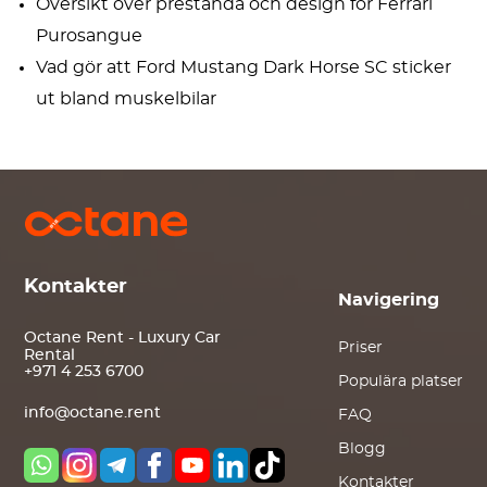
Översikt över prestanda och design för Ferrari
Purosangue
Vad gör att Ford Mustang Dark Horse SC sticker
ut bland muskelbilar
Kontakter
Navigering
Octane Rent - Luxury Car
Priser
Rental
+971 4 253 6700
Populära platser
info@octane.rent
FAQ
Blogg
Kontakter