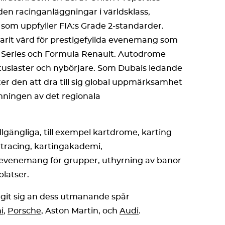
den racinganläggningar i världsklass,
 som uppfyller FIA:s Grade 2-standarder.
arit värd för prestigefyllda evenemang som
a Series och Formula Renault. Autodrome
tusiaster och nybörjare. Som Dubais ledande
er den att dra till sig global uppmärksamhet
ormningen av det regionala
illgängliga, till exempel kartdrome, karting
tracing, kartingakademi,
evenemang för grupper, uthyrning av banor
platser.
it sig an dess utmanande spår
i
,
Porsche
, Aston Martin, och
Audi
.