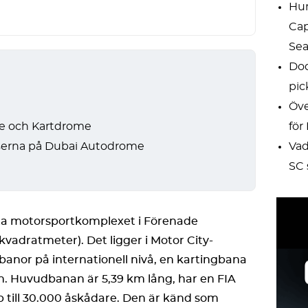
Hur
Cap
Sea
Dod
pic
Öve
e och Kartdrome
för
lserna på Dubai Autodrome
Vad
SC 
ta motorsportkomplexet i Förenade
kvadratmeter). Det ligger i Motor City-
anor på internationell nivå, en kartingbana
n. Huvudbanan är 5,39 km lång, har en FIA
 till 30.000 åskådare. Den är känd som