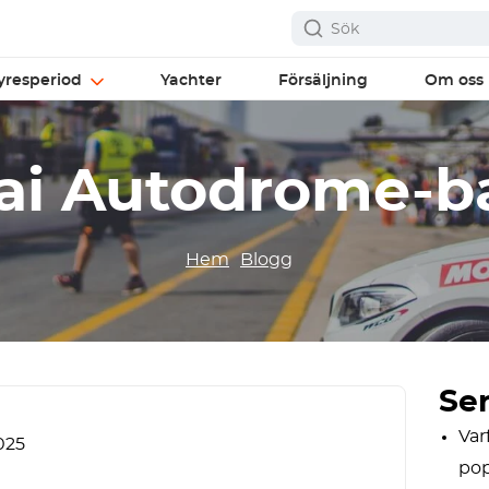
yresperiod
Yachter
Försäljning
Om oss
ai Autodrome-b
Hem
Blogg
Se
Var
025
pop