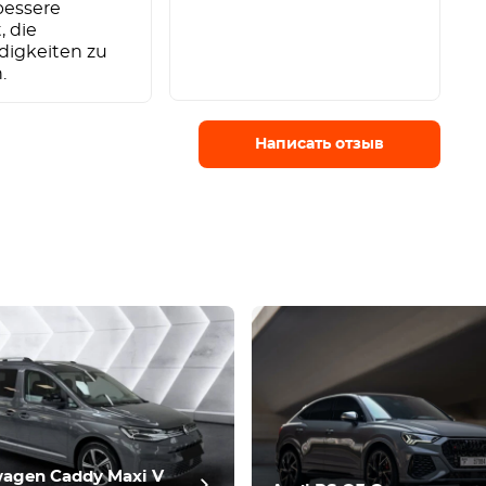
bessere
, die
igkeiten zu
.
Написать отзыв
agen Caddy Maxi V