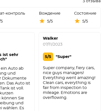
3 отзыва
ат-контроль
Вождение
Состояние
/5
5/5
5/5
Walker
07/11/2023
s ist sehr
5/5
"Super"
ach"
Super company, fiery cars,
 ein Auto ab
nice guys managers!
lung und
Everything went amazing!
er Dokumente
Clean cars, everything is
en. Das Auto ist
fair from inspection to
Tank ist voll.
mileage. Emotions are
 kurzen
overflowing.
 können Sie
eibung und
ei wählen. Es