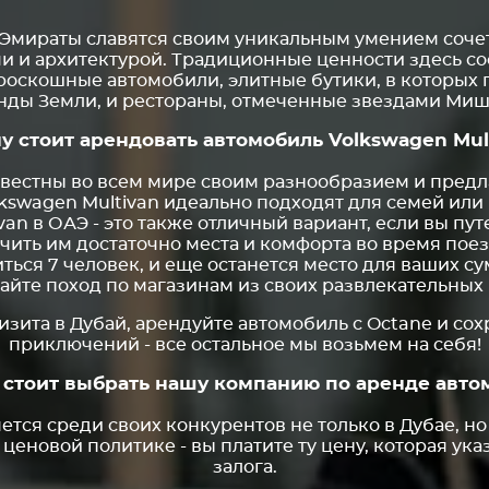
мираты славятся своим уникальным умением сочет
 и архитектурой. Традиционные ценности здесь с
роскошные автомобили, элитные бутики, в которых
нды Земли, и рестораны, отмеченные звездами Миш
у стоит арендовать автомобиль Volkswagen Mul
вестны во всем мире своим разнообразием и предла
kswagen Multivan идеально подходят для семей или
van в ОАЭ - это также отличный вариант, если вы п
ить им достаточно места и комфорта во время поезд
ься 7 человек, и еще останется место для ваших сум
айте поход по магазинам из своих развлекательных 
изита в Дубай, арендуйте автомобиль с Octane и со
приключений - все остальное мы возьмем на себя!
 стоит выбрать нашу компанию по аренде авто
тся среди своих конкурентов не только в Дубае, но 
еновой политике - вы платите ту цену, которая указ
залога.