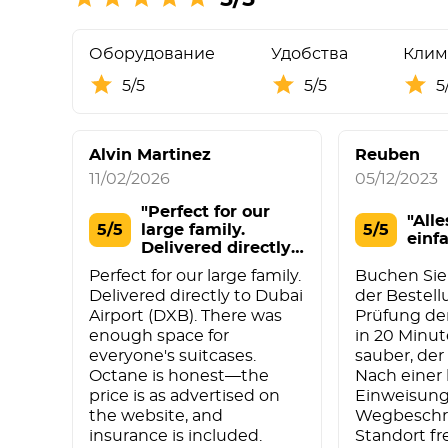
Оборудование
Удобства
Клим
5/5
5/5
5
Alvin Martinez
Reuben
11/02/2026
05/12/2023
"Perfect for our
"Alle
5/5
large family.
5/5
einf
Delivered directly
t"
Perfect for our large family.
Buchen Sie
Delivered directly to Dubai
der Bestel
Airport (DXB). There was
Prüfung d
enough space for
in 20 Minut
everyone's suitcases.
sauber, der 
Octane is honest—the
Nach einer
price is as advertised on
Einweisung
the website, and
Wegbeschr
insurance is included.
Standort fr