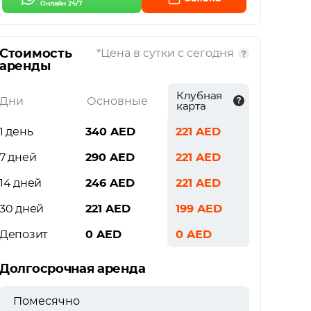
Онлайн 24/7
Стоимость
*Цена в сутки с сегодня
аренды
Клубная
Дни
Основные
карта
1 день
340
AED
221
AED
7 дней
290
AED
221
AED
14 дней
246
AED
221
AED
30 дней
221
AED
199
AED
Депозит
0
AED
0
AED
Долгосрочная аренда
Помесячно