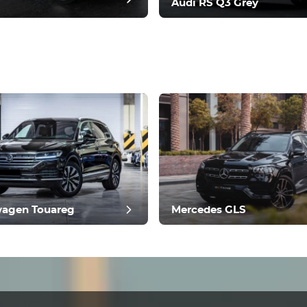
Audi RS Q3 Grey
ить отзыв
wagen Touareg
Mercedes GLS