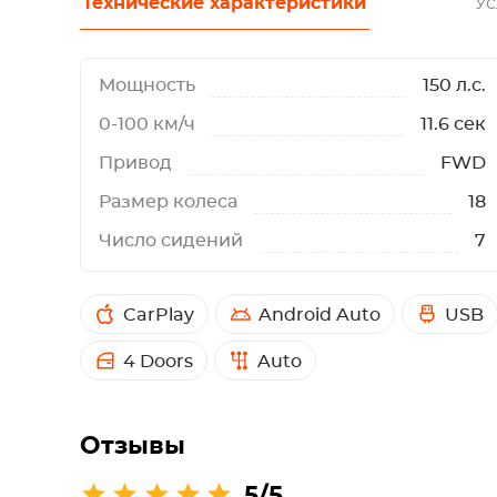
Технические характеристики
Ус
Мощность
150 л.с.
0-100 км/ч
11.6 сек
Привод
FWD
Размер колеса
18
Число сидений
7
CarPlay
Android Auto
USB
4 Doors
Auto
Отзывы
5/5