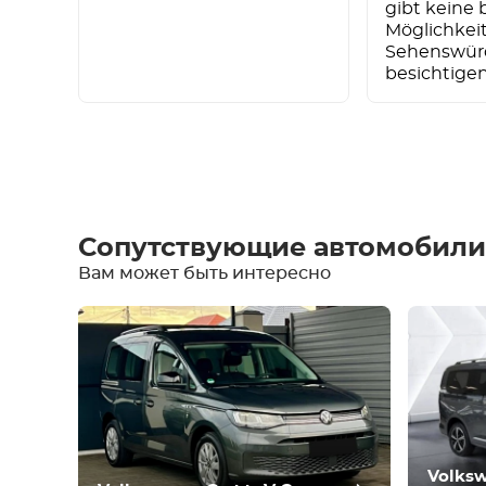
gibt keine 
Möglichkeit
Sehenswürd
besichtigen
Написать отзыв
Сопутствующие автомобили
Вам может быть интересно
Оборудование
Удобства
Климат-контроль
Вождение
Состояние
Volksw