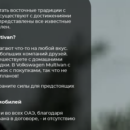
ать восточные традиции с
осуществуют с достижениями
 представлены все известные
лен.
tivan?
гают что-то на любой вкус.
 больших компаний друзей.
утешествуете с домашними
ки. В Volkswagen Multivan с
ок с покупками, так что не
планов!
храните силы для предстоящих
мобилей
и во всех ОАЭ, благодаря
ана в договоре, - и отсутствию