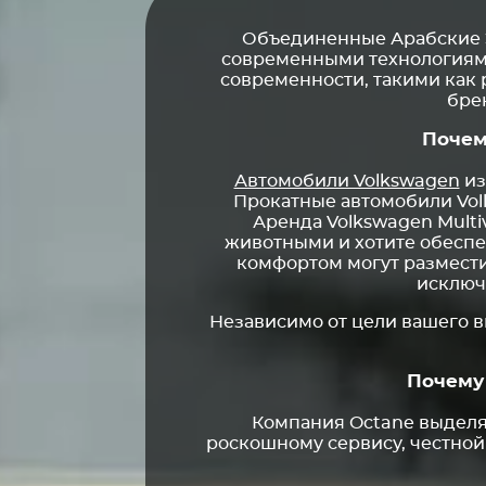
Объединенные Арабские Э
современными технологиями
современности, такими как 
бре
Почем
Автомобили Volkswagen
из
Прокатные автомобили Vol
Аренда Volkswagen Multi
животными и хотите обеспеч
комфортом могут разместит
исключ
Независимо от цели вашего в
Почему
Компания Octane выделяе
роскошному сервису, честной ц