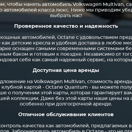
ом, чтобы нанять автомобиль Volkswagen Multivan, с
р автомобилей класса люкс. Ниже мы приводим убе
выбрать нас!
Проверенное качество и надежность
ошных автомобилей, Octane с удовольствием пред
 как детские кресла и удобная доставка в любое м
арке оснащен самыми современными системами без
ным баком и готовым к поездке. Независимо от того
ендовал себя как самый надежный сервис, на которы
Доступная цена аренды
ложение на Volkswagen Multivan, стоимость аренды
клубной картой - Octane Quantum - вы можете получ
ьше о получении этой карты, которая гарантирует в
шей коллекции. Даже без этой карты наши цены на 
особенно при долгосрочной аренде.
Отличное обслуживание клиентов
онтроль качества как автомобилей, предлагаемых в 
ов. Забронировать автомобиль в Octane - это не пр