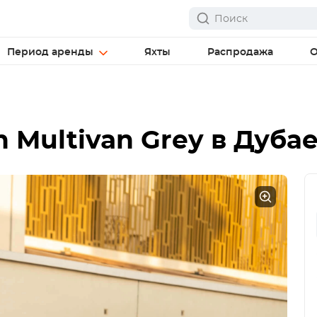
Период аренды
Яхты
Распродажа
О
 Multivan Grey
в Дуба