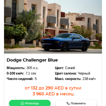
Dodge Challenger Blue
Мощность:
305 л.с.
Цвет:
Синий
0-100 км/ч:
7.1 сек
Цвет салона:
Черный
Число сидений:
5
Макс. скорость:
238 км/ч
от
132
до
290
AED
в сутки
3 960
AED
в месяц
WhatsApp
Позвонить