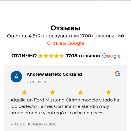
Отзывы
Оценка: 4,9/5 по результатам 1708 голосований
Отзывы Google
ОТЛИЧНО
1708 отзывов
Andrew Barreto Gonzalez
2026-08-05
Alquile un Ford Mustang último modelo y todo ha
ido perfecto. James Cometa me atendió muy
amablemente y entregó el coche en pocos
minutos. Entregue el coche muy tarde y me
Читать полный отзыв
dijeron que me tenían que cobrar un extra, pero