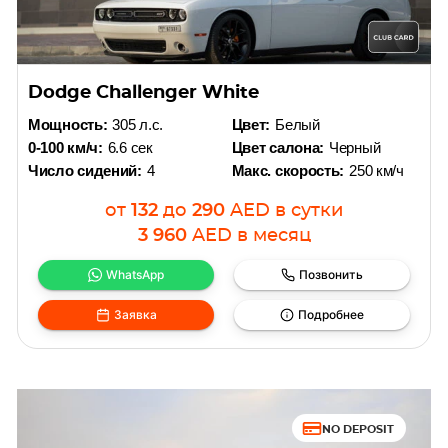
Dodge Challenger White
Мощность:
305 л.с.
Цвет:
Белый
0-100 км/ч:
6.6 сек
Цвет салона:
Черный
Число сидений:
4
Макс. скорость:
250 км/ч
от
132
до
290
AED
в сутки
3 960
AED
в месяц
WhatsApp
Позвонить
Заявка
Подробнее
NO DEPOSIT