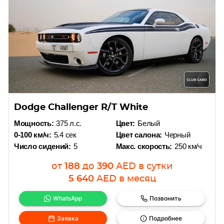
Dodge Challenger R/T White
Мощность:
375 л.с.
Цвет:
Белый
0-100 км/ч:
5.4 сек
Цвет салона:
Черный
Число сидений:
5
Макс. скорость:
250 км/ч
от
188
до
390
AED
в сутки
5 640
AED
в месяц
WhatsApp
Позвонить
Заявка
Подробнее