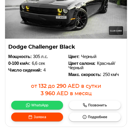
Dodge Challenger Black
Мощность:
305 л.с.
Цвет:
Черный
0-100 км/ч:
6,6 сек
Цвет салона:
Красный/
Черный
Число сидений:
4
Макс. скорость:
250 км/ч
от
132
до
290
AED
в сутки
3 960
AED
в месяц
WhatsApp
Позвонить
Заявка
Подробнее