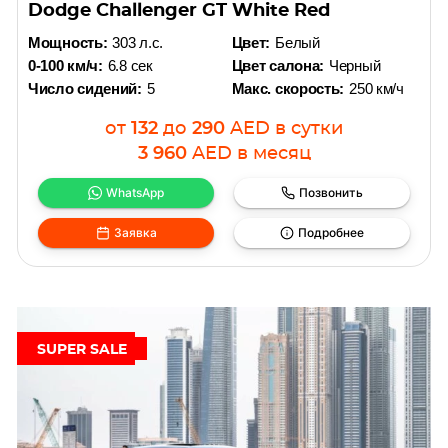
Dodge Challenger GT White Red
Мощность:
303 л.с.
Цвет:
Белый
0-100 км/ч:
6.8 сек
Цвет салона:
Черный
Число сидений:
5
Макс. скорость:
250 км/ч
от
132
до
290
AED
в сутки
3 960
AED
в месяц
WhatsApp
Позвонить
Заявка
Подробнее
SUPER SALE