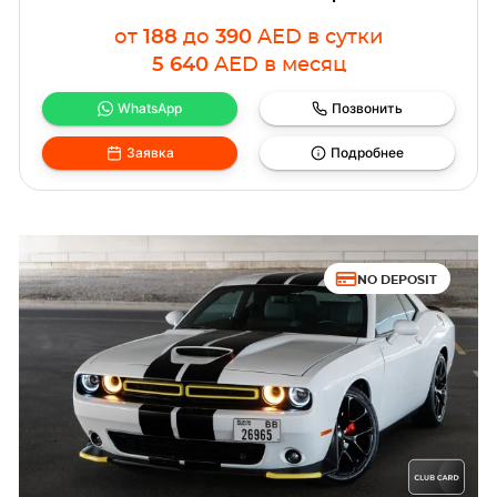
от
188
до
390
AED
в сутки
5 640
AED
в месяц
WhatsApp
Позвонить
Заявка
Подробнее
NO DEPOSIT