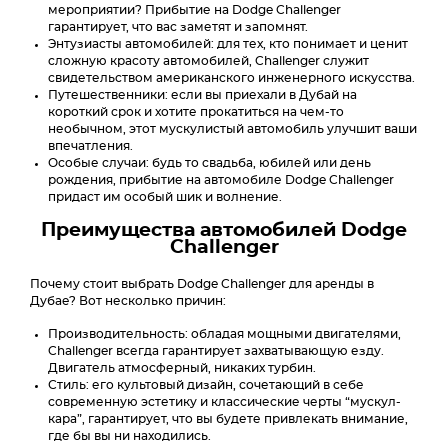
мероприятии? Прибытие на Dodge Challenger
гарантирует, что вас заметят и запомнят.
Энтузиасты автомобилей: для тех, кто понимает и ценит
сложную красоту автомобилей, Challenger служит
свидетельством американского инженерного искусства.
Путешественники: если вы приехали в Дубай на
короткий срок и хотите прокатиться на чем-то
необычном, этот мускулистый автомобиль улучшит ваши
впечатления.
Особые случаи: будь то свадьба, юбилей или день
рождения, прибытие на автомобиле Dodge Challenger
придаст им особый шик и волнение.
Преимущества автомобилей Dodge
Challenger
Почему стоит выбрать Dodge Challenger для аренды в
Дубае? Вот несколько причин:
Производительность: обладая мощными двигателями,
Challenger всегда гарантирует захватывающую езду.
Двигатель атмосферный, никаких турбин.
Стиль: его культовый дизайн, сочетающий в себе
современную эстетику и классические черты “мускул-
кара”, гарантирует, что вы будете привлекать внимание,
где бы вы ни находились.