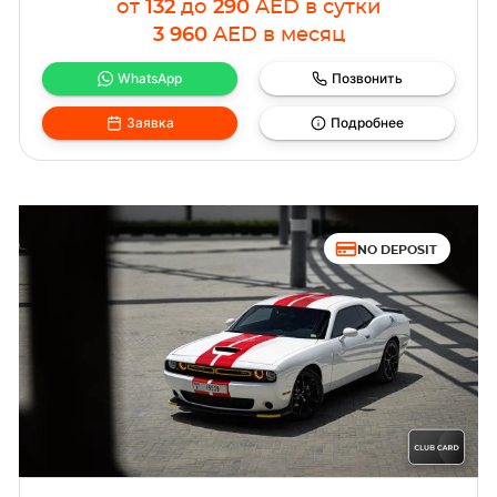
от
132
до
290
AED
в сутки
3 960
AED
в месяц
WhatsApp
Позвонить
Заявка
Подробнее
NO DEPOSIT