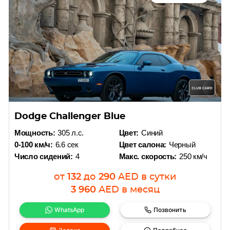
Dodge Challenger Blue
Мощность:
305 л.с.
Цвет:
Синий
0-100 км/ч:
6.6 сек
Цвет салона:
Черный
Число сидений:
4
Макс. скорость:
250 км/ч
от
132
до
290
AED
в сутки
3 960
AED
в месяц
WhatsApp
Позвонить