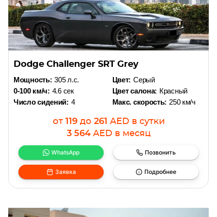
Dodge Challenger SRT Grey
Мощность:
305 л.с.
Цвет:
Серый
0-100 км/ч:
4.6 сек
Цвет салона:
Красный
Число сидений:
4
Макс. скорость:
250 км/ч
от
119
до
261
AED
в сутки
3 564
AED
в месяц
WhatsApp
Позвонить
Заявка
Подробнее