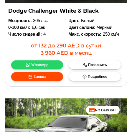
Dodge Challenger White & Black
Мощность:
305 л.с.
Цвет:
Белый
0-100 км/ч:
6,6 сек
Цвет салона:
Черный
Число сидений:
4
Макс. скорость:
250 км/ч
от
132
до
290
AED
в сутки
3 960
AED
в месяц
WhatsApp
Позвонить
Заявка
Подробнее
NO DEPOSIT