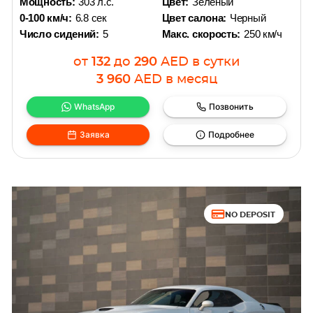
Мощность:
303 л.с.
Цвет:
Зеленый
0-100 км/ч:
6.8 сек
Цвет салона:
Черный
Число сидений:
5
Макс. скорость:
250 км/ч
от
132
до
290
AED
в сутки
3 960
AED
в месяц
WhatsApp
Позвонить
Заявка
Подробнее
NO DEPOSIT