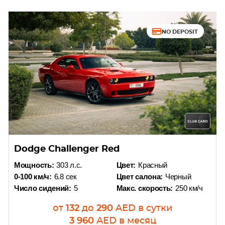
NO DEPOSIT
Dodge Challenger Red
Мощность:
303 л.с.
Цвет:
Красный
0-100 км/ч:
6.8 сек
Цвет салона:
Черный
Число сидений:
5
Макс. скорость:
250 км/ч
от
132
до
290
AED
в сутки
3 960
AED
в месяц