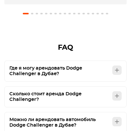
les expliqué que no me lo habían comunicado
previamente y no pusieron problema en no hacer
el cargo. El coche estaba en perfecto estado.
Recomiendo usar este servicio.
FAQ
Где я могу арендовать Dodge
Challenger в Дубае?
Сколько стоит аренда Dodge
Challenger?
Можно ли арендовать автомобиль
Dodge Challenger в Дубае?