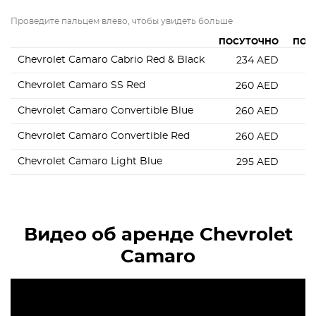
Проведите пальцем влево, чтобы увидеть больше
ПОСУТОЧНО
ПОН
Chevrolet Camaro Cabrio Red & Black
234
AED
Chevrolet Camaro SS Red
260
AED
1
Chevrolet Camaro Convertible Blue
260
AED
1
Chevrolet Camaro Convertible Red
260
AED
1
Chevrolet Camaro Light Blue
295
AED
Видео об аренде Chevrolet
Camaro