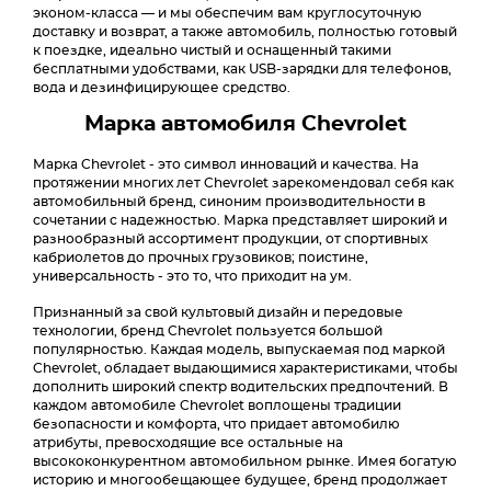
эконом-класса — и мы обеспечим вам круглосуточную
доставку и возврат, а также автомобиль, полностью готовый
к поездке, идеально чистый и оснащенный такими
бесплатными удобствами, как USB-зарядки для телефонов,
вода и дезинфицирующее средство.
Марка автомобиля Chevrolet
Марка Chevrolet - это символ инноваций и качества. На
протяжении многих лет Chevrolet зарекомендовал себя как
автомобильный бренд, синоним производительности в
сочетании с надежностью. Марка представляет широкий и
разнообразный ассортимент продукции, от спортивных
кабриолетов до прочных грузовиков; поистине,
универсальность - это то, что приходит на ум.
Признанный за свой культовый дизайн и передовые
технологии, бренд Chevrolet пользуется большой
популярностью. Каждая модель, выпускаемая под маркой
Chevrolet, обладает выдающимися характеристиками, чтобы
дополнить широкий спектр водительских предпочтений. В
каждом автомобиле Chevrolet воплощены традиции
безопасности и комфорта, что придает автомобилю
атрибуты, превосходящие все остальные на
высококонкурентном автомобильном рынке. Имея богатую
историю и многообещающее будущее, бренд продолжает