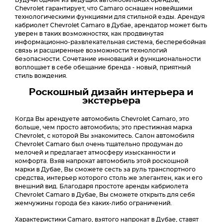
Будучи одним из ведущих автомобильных брендов,
Chevrolet гарантирует, что Camaro оснащен новейшими
технологическими функциями для стильной езды. Арендуя
кабриолет Chevrolet Camaro в Дубае, арендатор может быть
уверен в таких возможностях, как продвинутая
информационно-развлекательная система, бесперебойная
связь и расширенные возможности технологий
безопасности. Сочетание инноваций и функциональности
воплощает в себе обещание бренда - новый, приятный
стиль вождения.
Роскошный дизайн интерьера и
экстерьера
Когда Вы арендуете автомобиль Chevrolet Camaro, это
больше, чем просто автомобиль; это престижная марка
Chevrolet, с которой Вы знакомитесь. Салон автомобиля
Chevrolet Camaro был очень тщательно продуман до
мелочей и предлагает атмосферу изысканности и
комфорта. Взяв напрокат автомобиль этой роскошной
марки в Дубае, Вы сможете сесть за руль транспортного
средства, интерьер которого столь же элегантен, как и его
внешний вид. Благодаря простоте аренды кабриолета
Chevrolet Camaro в Дубае, Вы сможете открыть для себя
жемчужины города без каких-либо ограничений.
Характеристики Camaro, взятого напрокат в Дубае, ставят