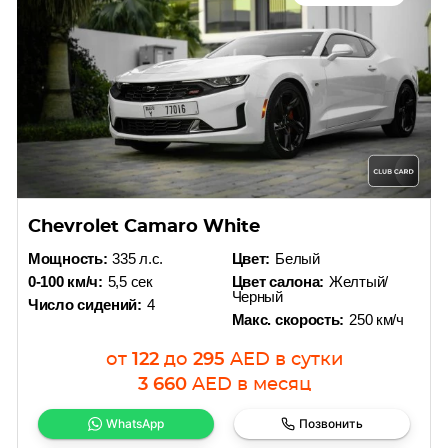
Chevrolet Camaro White
Мощность:
335 л.с.
Цвет:
Белый
0-100 км/ч:
5,5 сек
Цвет салона:
Желтый/
Черный
Число сидений:
4
Макс. скорость:
250 км/ч
от
122
до
295
AED
в сутки
3 660
AED
в месяц
WhatsApp
Позвонить