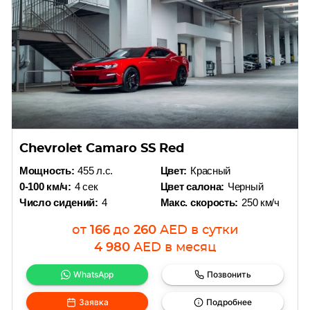
Chevrolet Camaro SS Red
Мощность:
455 л.с.
Цвет:
Красный
0-100 км/ч:
4 сек
Цвет салона:
Черный
Число сидений:
4
Макс. скорость:
250 км/ч
от
166
до
260
AED
в сутки
4 980
AED
в месяц
WhatsApp
Позвонить
Заявка
Подробнее