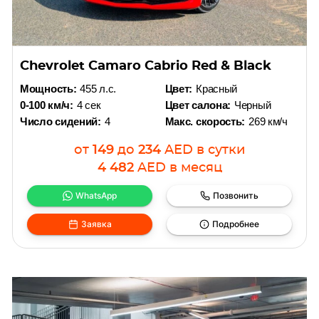
Chevrolet Camaro Cabrio Red & Black
Мощность:
455 л.с.
Цвет:
Красный
0-100 км/ч:
4 сек
Цвет салона:
Черный
Число сидений:
4
Макс. скорость:
269 км/ч
от
149
до
234
AED
в сутки
4 482
AED
в месяц
WhatsApp
Позвонить
Заявка
Подробнее