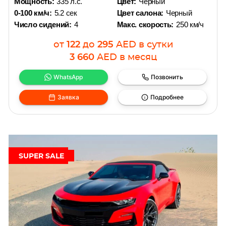
Мощность:
335 л.с.
Цвет:
Черный
0-100 км/ч:
5.2 сек
Цвет салона:
Черный
Число сидений:
4
Макс. скорость:
250 км/ч
от
122
до
295
AED
в сутки
3 660
AED
в месяц
WhatsApp
Позвонить
Заявка
Подробнее
SUPER SALE