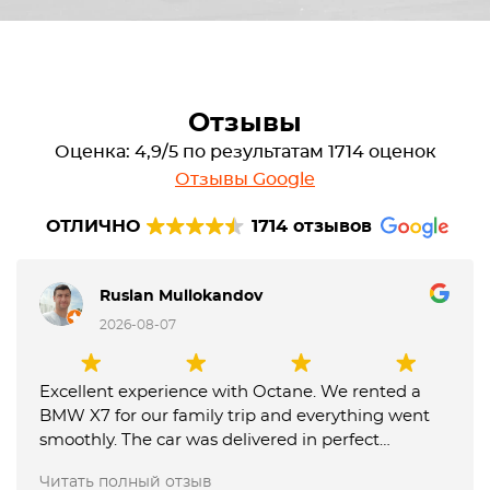
Отзывы
Оценка: 4,9/5 по результатам 1714 оценок
Отзывы Google
ОТЛИЧНО
1714 отзывов
Ruslan Mullokandov
2026-08-07
Excellent experience with Octane. We rented a
BMW X7 for our family trip and everything went
smoothly. The car was delivered in perfect
condition, communication was fast and
Читать полный отзыв
professional, and the team was very flexible with