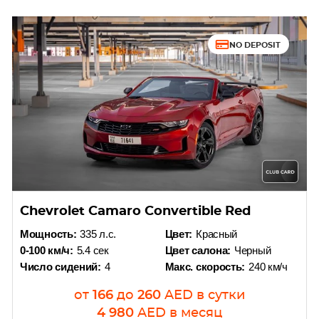
NO DEPOSIT
Chevrolet Camaro Convertible Red
Мощность:
335 л.с.
Цвет:
Красный
0-100 км/ч:
5.4 сек
Цвет салона:
Черный
Число сидений:
4
Макс. скорость:
240 км/ч
от
166
до
260
AED
в сутки
4 980
AED
в месяц