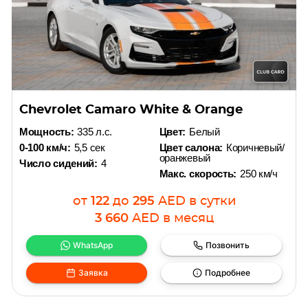
Chevrolet Camaro White & Orange
Мощность:
335 л.с.
Цвет:
Белый
0-100 км/ч:
5,5 сек
Цвет салона:
Коричневый/
оранжевый
Число сидений:
4
Макс. скорость:
250 км/ч
от
122
до
295
AED
в сутки
3 660
AED
в месяц
WhatsApp
Позвонить
Заявка
Подробнее