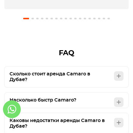
our requests. They also made the airport return
very easy, and our USD 1,000 deposit was returned
in full. We will definitely use Octane again and
recommend them to friends. Just be careful in
Abu Dhabi: you can't exceed speed sign by 20
kms / hour as in Dubai 🫨
FAQ
Сколько стоит аренда Camaro в
Дубае?
Насколько быстр Camaro?
Каковы недостатки аренды Camaro в
Дубае?