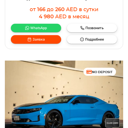
от
166
до
260
AED
в сутки
4 980
AED
в месяц
WhatsApp
Позвонить
Заявка
Подробнее
NO DEPOSIT