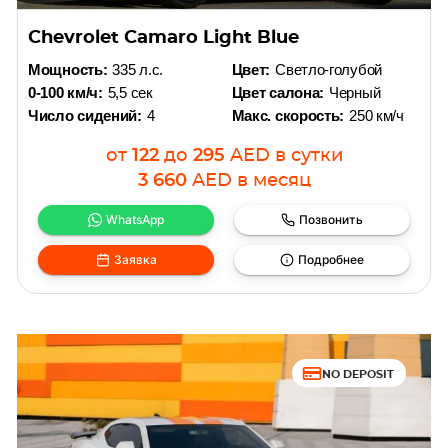
Chevrolet Camaro Light Blue
Мощность:
335 л.с.
Цвет:
Светло-голубой
0-100 км/ч:
5,5 сек
Цвет салона:
Черный
Число сидений:
4
Макс. скорость:
250 км/ч
от
122
до
295
AED
в сутки
3 660
AED
в месяц
WhatsApp
Позвонить
Заявка
Подробнее
NO DEPOSIT