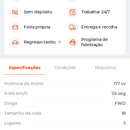
Sem depósito
Trabalhar 24/7
Frota própria
Entrega e recolha
Programa de
Regresso tardio
fidelização
Especificações
Condições
Requisitos
Potência do motor
177 cv
0-100 km/h
7,6 seg
Dirigir
FWD
Tamanho da roda
18
Lugares
5