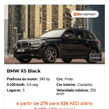
NO DEPOSIT
BMW X5 Black
Potência do motor:
340 hp
Cor:
Preto
0-100 km/h:
5.5 seg
Cor Interior:
Castanho
Lugares:
5
Velocidade máxima:
250
km/h
a partir de
276
para
526
AED
diário