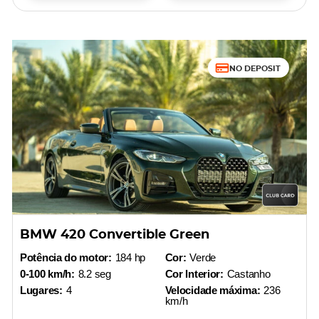
NO DEPOSIT
BMW 420 Convertible Green
Potência do motor:
184 hp
Cor:
Verde
0-100 km/h:
8.2 seg
Cor Interior:
Castanho
Lugares:
4
Velocidade máxima:
236
km/h