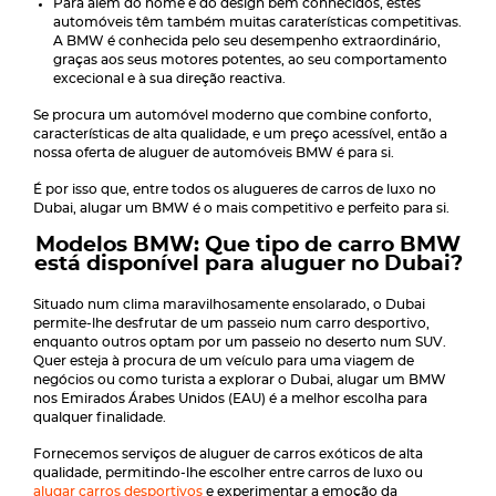
Para além do nome e do design bem conhecidos, estes
automóveis têm também muitas caraterísticas competitivas.
A BMW é conhecida pelo seu desempenho extraordinário,
graças aos seus motores potentes, ao seu comportamento
excecional e à sua direção reactiva.
Se procura um automóvel moderno que combine conforto,
características de alta qualidade, e um preço acessível, então a
nossa oferta de aluguer de automóveis BMW é para si.
É por isso que, entre todos os alugueres de carros de luxo no
Dubai, alugar um BMW é o mais competitivo e perfeito para si.
Modelos BMW: Que tipo de carro BMW
está disponível para aluguer no Dubai?
Situado num clima maravilhosamente ensolarado, o Dubai
permite-lhe desfrutar de um passeio num carro desportivo,
enquanto outros optam por um passeio no deserto num SUV.
Quer esteja à procura de um veículo para uma viagem de
negócios ou como turista a explorar o Dubai, alugar um BMW
nos Emirados Árabes Unidos (EAU) é a melhor escolha para
qualquer finalidade.
Fornecemos serviços de aluguer de carros exóticos de alta
qualidade, permitindo-lhe escolher entre carros de luxo ou
alugar carros desportivos
e experimentar a emoção da