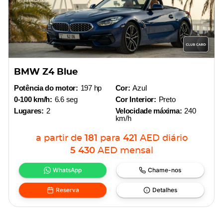
BMW Z4 Blue
Potência do motor:
197 hp
Cor:
Azul
0-100 km/h:
6.6 seg
Cor Interior:
Preto
Lugares:
2
Velocidade máxima:
240
km/h
a partir de
181
para
421
AED
diário
5 430
AED
mensal
WhatsApp
Chame-nos
Reserva
Detalhes