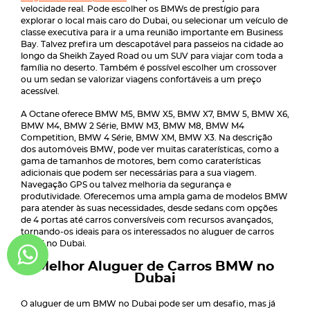
velocidade real. Pode escolher os BMWs de prestígio para
explorar o local mais caro do Dubai, ou selecionar um veículo de
classe executiva para ir a uma reunião importante em Business
Bay. Talvez prefira um descapotável para passeios na cidade ao
longo da Sheikh Zayed Road ou um SUV para viajar com toda a
família no deserto. Também é possível escolher um crossover
ou um sedan se valorizar viagens confortáveis a um preço
acessível.
A Octane oferece
BMW M5, BMW X5, BMW X7, BMW 5, BMW X6,
BMW M4, BMW 2
Série,
BMW M3, BMW M8, BMW M4
Competition, BMW 4
Série,
BMW XM, BMW X3
. Na descrição
dos automóveis BMW, pode ver muitas caraterísticas, como a
gama de tamanhos de motores, bem como caraterísticas
adicionais que podem ser necessárias para a sua viagem.
Navegação GPS ou talvez melhoria da segurança e
produtividade. Oferecemos uma ampla gama de modelos BMW
para atender às suas necessidades, desde sedans com opções
de 4 portas até carros conversíveis com recursos avançados,
tornando-os ideais para os interessados no aluguer de carros
BMW no Dubai.
Melhor Aluguer de Carros BMW no
Dubai
O aluguer de um BMW no Dubai pode ser um desafio, mas já