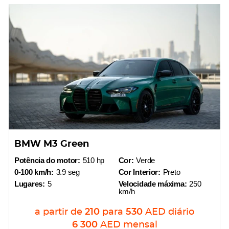
BMW M3 Green
Potência do motor:
510 hp
Cor:
Verde
0-100 km/h:
3.9 seg
Cor Interior:
Preto
Lugares:
5
Velocidade máxima:
250
km/h
a partir de
210
para
530
AED
diário
6 300
AED
mensal