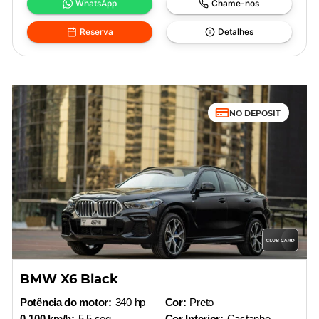
WhatsApp
Chame-nos
Reserva
Detalhes
NO DEPOSIT
BMW X6 Black
Potência do motor:
340 hp
Cor:
Preto
0-100 km/h:
5.5 seg
Cor Interior:
Castanho