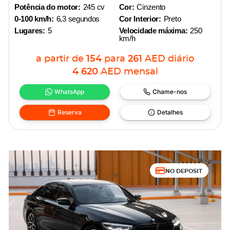
Potência do motor:
245 cv
Cor:
Cinzento
0-100 km/h:
6,3 segundos
Cor Interior:
Preto
Lugares:
5
Velocidade máxima:
250
km/h
a partir de
154
para
261
AED
diário
4 620
AED
mensal
WhatsApp
Chame-nos
Reserva
Detalhes
NO DEPOSIT