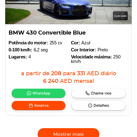
BMW 430 Convertible Blue
Potência do motor:
255 cv
Cor:
Azul
0-100 km/h:
6,2 seg
Cor Interior:
Preto
Lugares:
4
Velocidade máxima:
250
km/h
a partir de
208
para
331
AED
diário
6 240
AED
mensal
WhatsApp
Chame-nos
Reserva
Detalhes
Mostrar mais