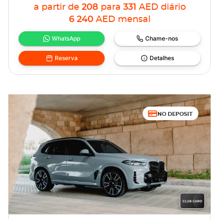
a partir de
208
para
331
AED
diário
6 240
AED
mensal
WhatsApp
Chame-nos
Reserva
Detalhes
NO DEPOSIT