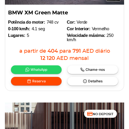
BMW XM Green Matte
Potência do motor:
748 cv
Cor:
Verde
0-100 km/h:
4.1 seg
Cor Interior:
Vermelho
Lugares:
5
Velocidade máxima:
250
km/h
a partir de
404
para
791
AED
diário
12 120
AED
mensal
WhatsApp
Chame-nos
Reserva
Detalhes
NO DEPOSIT