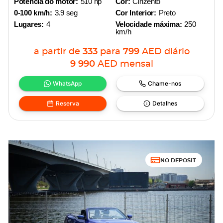
Potência do motor:
510 hp
Cor:
Cinzento
0-100 km/h:
3.9 seg
Cor Interior:
Preto
Lugares:
4
Velocidade máxima:
250
km/h
a partir de
333
para
799
AED
diário
9 990
AED
mensal
WhatsApp
Chame-nos
Reserva
Detalhes
NO DEPOSIT