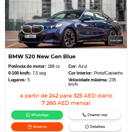
BMW 520 New Gen Blue
Potência do motor:
188 cv
Cor:
Azul
0-100 km/h:
7,5 seg
Cor Interior:
Preto/Castanho
Lugares:
5
Velocidade máxima:
235
km/h
a partir de
242
para
325
AED
diário
7 260
AED
mensal
WhatsApp
Chame-nos
Reserva
Detalhes