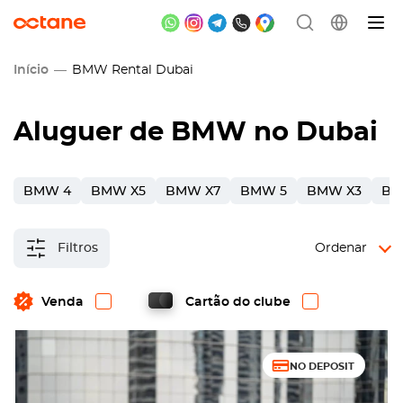
Início
BMW Rental Dubai
Aluguer de BMW no Dubai
BMW 4
BMW X5
BMW X7
BMW 5
BMW X3
BM
Filtros
Ordenar
Venda
Cartão do clube
NO DEPOSIT