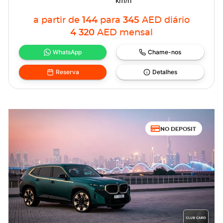
km/h
a partir de
144
para
345
AED
diário
4 320
AED
mensal
WhatsApp
Chame-nos
Reserva
Detalhes
NO DEPOSIT