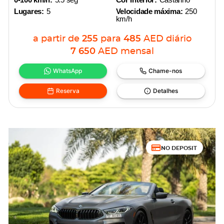
Lugares:
5
Velocidade máxima:
250
km/h
a partir de
255
para
485
AED
diário
7 650
AED
mensal
WhatsApp
Chame-nos
Reserva
Detalhes
NO DEPOSIT