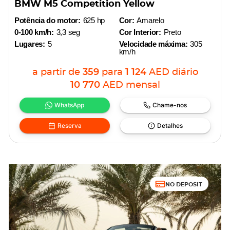
BMW M5 Competition Yellow
Potência do motor:
625 hp
Cor:
Amarelo
0-100 km/h:
3,3 seg
Cor Interior:
Preto
Lugares:
5
Velocidade máxima:
305
km/h
a partir de
359
para
1 124
AED
diário
10 770
AED
mensal
WhatsApp
Chame-nos
Reserva
Detalhes
NO DEPOSIT