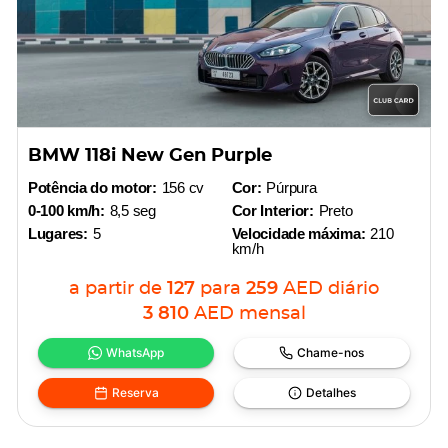
BMW 118i New Gen Purple
Potência do motor:
156 cv
Cor:
Púrpura
0-100 km/h:
8,5 seg
Cor Interior:
Preto
Lugares:
5
Velocidade máxima:
210
km/h
a partir de
127
para
259
AED
diário
3 810
AED
mensal
WhatsApp
Chame-nos
Reserva
Detalhes