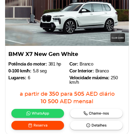
BMW X7 New Gen White
Potência do motor:
381 hp
Cor:
Branco
0-100 km/h:
5.8 seg
Cor Interior:
Branco
Lugares:
6
Velocidade máxima:
250
km/h
a partir de
350
para
505
AED
diário
10 500
AED
mensal
WhatsApp
Chame-nos
Reserva
Detalhes