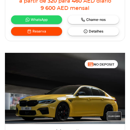
a partir de
320
para
460
AED
diário
9 600
AED
mensal
WhatsApp
Chame-nos
Reserva
Detalhes
NO DEPOSIT