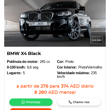
BMW X4 Black
Potência do motor:
245 cv
Cor:
Preto
0-100 km/h:
6,6 seg
Cor Interior:
Preto/Vermelho
Lugares:
5
Velocidade máxima:
235
km/h
a partir de
276
para
374
AED
diário
8 280
AED
mensal
WhatsApp
Chame-nos