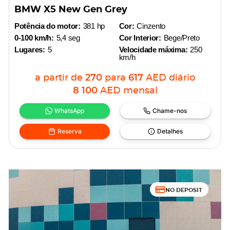
BMW X5 New Gen Grey
Potência do motor:
381 hp
Cor:
Cinzento
0-100 km/h:
5,4 seg
Cor Interior:
Bege/Preto
Lugares:
5
Velocidade máxima:
250
km/h
a partir de
270
para
617
AED
diário
8 100
AED
mensal
WhatsApp
Chame-nos
Reserva
Detalhes
NO DEPOSIT