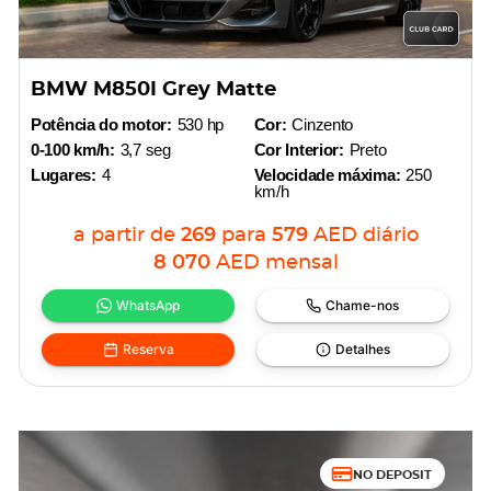
BMW M850I Grey Matte
Potência do motor:
530 hp
Cor:
Cinzento
0-100 km/h:
3,7 seg
Cor Interior:
Preto
Lugares:
4
Velocidade máxima:
250
km/h
a partir de
269
para
579
AED
diário
8 070
AED
mensal
WhatsApp
Chame-nos
Reserva
Detalhes
NO DEPOSIT