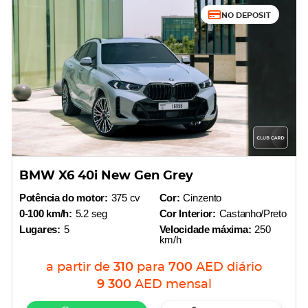
NO DEPOSIT
BMW X6 40i New Gen Grey
Potência do motor:
375 cv
Cor:
Cinzento
0-100 km/h:
5.2 seg
Cor Interior:
Castanho/Preto
Lugares:
5
Velocidade máxima:
250
km/h
a partir de
310
para
700
AED
diário
9 300
AED
mensal