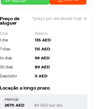
Online 24/7
Preço de
*preço por dia desde hoje
aluguer
Dias
Básico
1 dia
135
AED
7 dias
115
AED
14 dias
99
AED
30 dias
89
AED
Depósito
0
AED
Locação a longo prazo
Mensal
2670
AED
89
AED
por dia