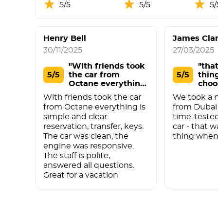
5/5
5/5
5/
Henry Bell
James Cla
30/11/2025
27/03/2025
"With friends took
"tha
5/5
the car from
5/5
thin
Octane everything
choo
i"
With friends took the car
We took a ni
from Octane everything is
from Dubai 
simple and clear:
time-tested
reservation, transfer, keys.
car - that 
The car was clean, the
thing when
engine was responsive.
The staff is polite,
answered all questions.
Great for a vacation
Escrever um comentário