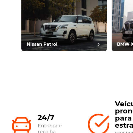
pós
Nissan Patrol
BMW 
Veíc
pron
24/7
para
estr
Entrega e
recolha