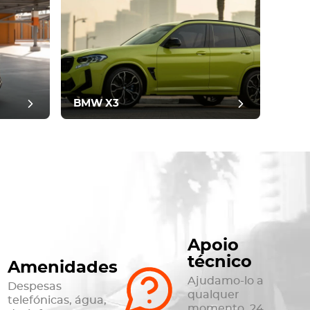
BMW X3
Apoio
técnico
Amenidades
Ajudamo-lo a
Despesas
qualquer
telefónicas, água,
momento, 24