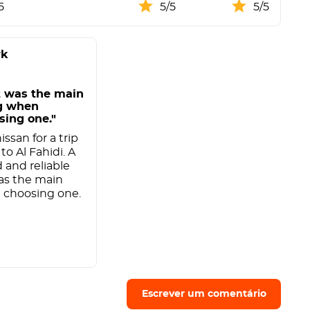
5
5/5
5/5
rk
t was the main
g when
sing one."
ssan for a trip
to Al Fahidi. A
 and reliable
was the main
 choosing one.
Escrever um comentário