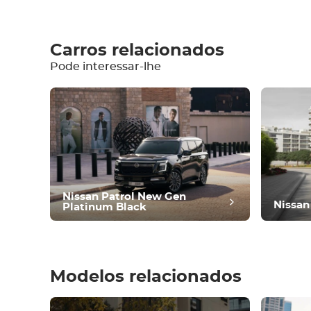
Carros relacionados
Pode interessar-lhe
Equipamento
Confortável
Controlo da
climatização
Condução
Estado
Nissan Patrol New Gen
Nissan
Platinum Black
Modelos relacionados