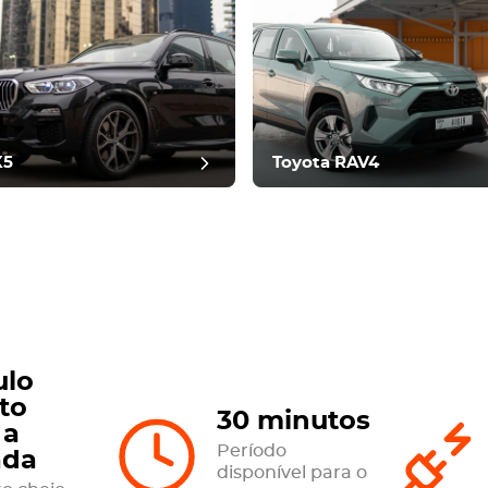
-revisão
X5
Toyota RAV4
ulo
to
30 minutos
 a
Período
ada
disponível para o