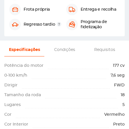
Frota própria
Entrega e recolha
Programa de
Regresso tardio
fidelização
Especificações
Condições
Requisitos
Potência do motor
177 cv
0-100 km/h
7,6 seg
Dirigir
FWD
Tamanho da roda
18
Lugares
5
Cor
Vermelho
Cor Interior
Preto