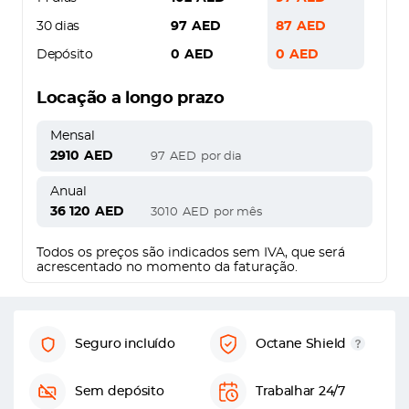
30 dias
97
AED
87
AED
Depósito
0
AED
0
AED
Locação a longo prazo
Mensal
2910
AED
97
AED
por dia
Anual
36 120
AED
3010
AED
por mês
Todos os preços são indicados sem IVA, que será
acrescentado no momento da faturação.
Seguro incluído
Octane Shield
Sem depósito
Trabalhar 24/7