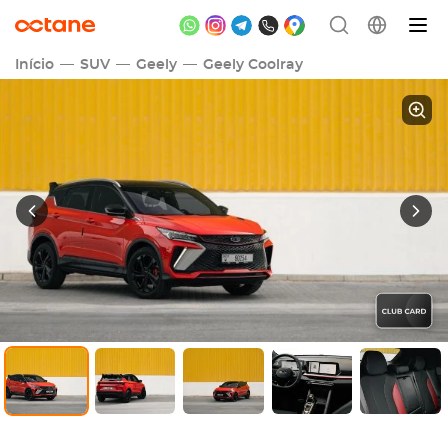
Início
SUV
Geely
Geely Coolray