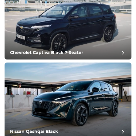
Equipamento
Confortável
Controlo da
climatização
Condução
Chevrolet Captiva Black 7-Seater
Estado
Nissan Qashqai Black