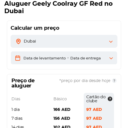
Aluguer
Geely Coolray GF Red
no
Dubai
Calcular um preço
Dubai
-
Data de levantamento
Data de entrega
Preço de
*preço por dia desde hoje
aluguer
Cartão do
Dias
Básico
clube
1 dia
166
AED
97
AED
7 dias
156
AED
97
AED
14 dias
102
AED
97
AED