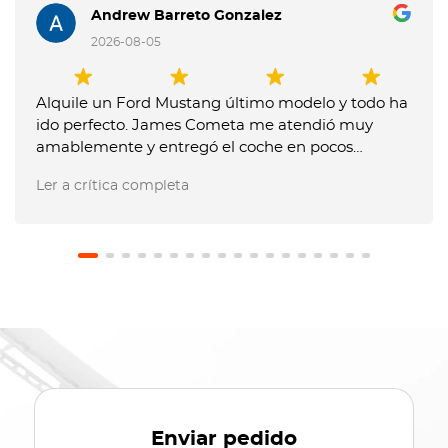
Andrew Barreto Gonzalez
2026-08-05
Alquile un Ford Mustang último modelo y todo ha
ido perfecto. James Cometa me atendió muy
amablemente y entregó el coche en pocos
minutos. Entregue el coche muy tarde y me
Ler a crítica completa
dijeron que me tenían que cobrar un extra, pero
les expliqué que no me lo habían comunicado
previamente y no pusieron problema en no hacer
el cargo. El coche estaba en perfecto estado.
Recomiendo usar este servicio.
Enviar pedido