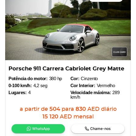
Porsche 911 Carrera Cabriolet Grey Matte
Potência do motor:
380 hp
Cor:
Cinzento
0-100 km/h:
4,2 seg
Cor Interior:
Vermelho
Lugares:
4
Velocidade máxima:
289
km/h
a partir de
504
para
830
AED
diário
15 120
AED
mensal
WhatsApp
Chame-nos