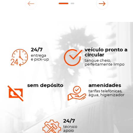
24/7
veículo pronto a
circular
entrega
e pick-up
tanque cheio,
perfeitamente limpo
sem depósito
amenidades
tarifas telefónicas,
água, higienizador
24/7
técnico
apoio