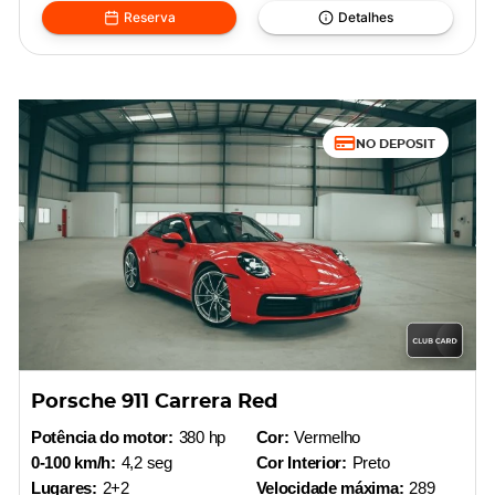
Reserva
Detalhes
NO DEPOSIT
Porsche 911 Carrera Red
Potência do motor:
380 hp
Cor:
Vermelho
0-100 km/h:
4,2 seg
Cor Interior:
Preto
Lugares:
2+2
Velocidade máxima:
289