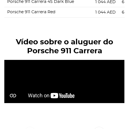
Porsche 911 Carrera 4S Dark Blue
1 044
AED
6 5
Porsche 911 Carrera Red
1 044
AED
6 5
Vídeo sobre o aluguer do
Porsche 911 Carrera