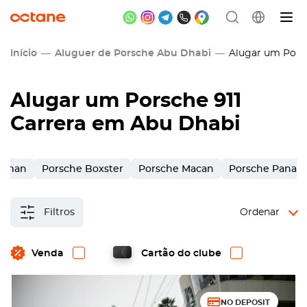
Início
Aluguer de Porsche Abu Dhabi
Alugar um Porsc
Alugar um Porsche 911
Carrera em Abu Dhabi
ayman
Porsche Boxster
Porsche Macan
Porsche Panam
Filtros
Ordenar
Venda
Cartão do clube
NO DEPOSIT