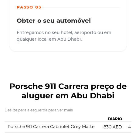
PASSO 03
Obter o seu automóvel
Entregamos no seu hotel, aeroporto ou em
qualquer local em Abu Dhabi.
Porsche 911 Carrera
preço de
aluguer em Abu Dhabi
Deslize para a esquerda para ver mais
DIÁRIO
S
Porsche 911 Carrera Cabriolet Grey Matte
830
AED
4 9