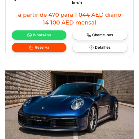
km/h
a partir de
470
para
1 044
AED
diário
14 100
AED
mensal
WhatsApp
Chame-nos
Reserva
Detalhes