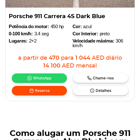
Porsche 911 Carrera 4S Dark Blue
Potência do motor:
450 hp
Cor:
azul
0-100 km/h:
3.4 seg
Cor Interior:
preto
Lugares:
2+2
Velocidade máxima:
306
km/h
a partir de
470
para
1 044
AED
diário
14 100
AED
mensal
WhatsApp
Chame-nos
Reserva
Detalhes
Como alugar um Porsche 911