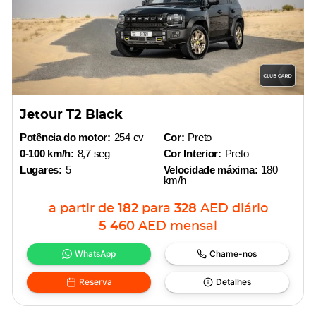
Jetour T2 Black
Potência do motor:
254 cv
Cor:
Preto
0-100 km/h:
8,7 seg
Cor Interior:
Preto
Lugares:
5
Velocidade máxima:
180
km/h
a partir de
182
para
328
AED
diário
5 460
AED
mensal
WhatsApp
Chame-nos
Reserva
Detalhes