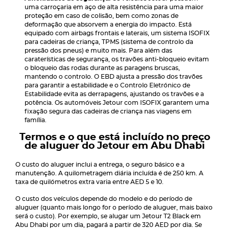
uma carroçaria em aço de alta resistência para uma maior
proteção em caso de colisão, bem como zonas de
deformação que absorvem a energia do impacto. Está
equipado com airbags frontais e laterais, um sistema ISOFIX
para cadeiras de criança, TPMS (sistema de controlo da
pressão dos pneus) e muito mais. Para além das
caraterísticas de segurança, os travões anti-bloqueio evitam
o bloqueio das rodas durante as paragens bruscas,
mantendo o controlo. O EBD ajusta a pressão dos travões
para garantir a estabilidade e o Controlo Eletrónico de
Estabilidade evita as derrapagens, ajustando os travões e a
potência. Os automóveis Jetour com ISOFIX garantem uma
fixação segura das cadeiras de criança nas viagens em
família.
Termos e o que está incluído no preço
de aluguer do Jetour em Abu Dhabi
O custo do aluguer inclui a entrega, o seguro básico e a
manutenção. A quilometragem diária incluída é de 250 km. A
taxa de quilómetros extra varia entre AED 5 e 10.
O custo dos veículos depende do modelo e do período de
aluguer (quanto mais longo for o período de aluguer, mais baixo
será o custo). Por exemplo, se alugar um Jetour T2 Black em
Abu Dhabi por um dia, pagará a partir de 320 AED por dia. Se