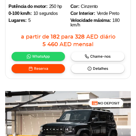
Potência do motor:
250 hp
Cor:
Cinzento
0-100 km/h:
10 segundos
Cor Interior:
Verde Preto
Lugares:
5
Velocidade máxima:
180
km/h
a partir de
182
para
328
AED
diário
5 460
AED
mensal
WhatsApp
Chame-nos
Reserva
Detalhes
NO DEPOSIT