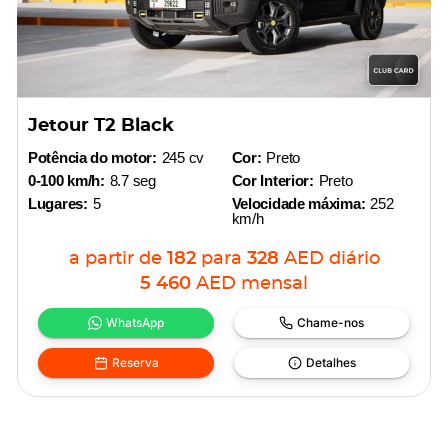
Jetour T2 Black
Potência do motor:
245 cv
Cor:
Preto
0-100 km/h:
8.7 seg
Cor Interior:
Preto
Lugares:
5
Velocidade máxima:
252
km/h
a partir de
182
para
328
AED
diário
5 460
AED
mensal
WhatsApp
Chame-nos
Reserva
Detalhes