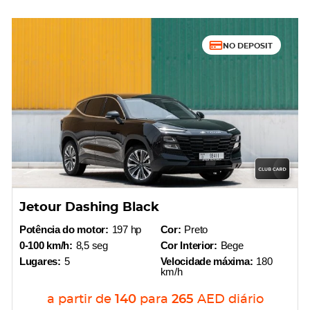
NO DEPOSIT
Jetour Dashing Black
Potência do motor:
197 hp
Cor:
Preto
0-100 km/h:
8,5 seg
Cor Interior:
Bege
Lugares:
5
Velocidade máxima:
180
km/h
a partir de
140
para
265
AED
diário