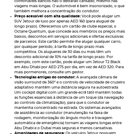
confortáveis bancos não o deixarão cansado, mesmo nas
viagens mais longas. O automóvel é bem insonorizado, o que
também melhora a concentração do condutor.
Preço acessível com alta qualidade:
Você pode alugar um
SUV Jetour de luxo por apenas AED 160 (para aluguel de
longo prazo). Oferecemos um cartão de clube especial, o
Octane Quantum, que concede aos membros os preços mais
baixos, descontos em serviços adicionais e ofertas exclusivas
de parceiros. Este cartão permite-lhe alugar qualquer carro,
por qualquer período, à tarifa de longo prazo mais
competitiva. Os alugueres de 30 dias ou mais têm um
desconto adicional de 10% na tarifa de longo prazo. Por
exemplo, com este cartão, pode alugar um Jetour T2 Black
em Abu Dhabi por AED 275 por dia, em vez de AED 320. Para
mais pormenores, consulte um gestor.
Tecnologias amigas do condutor:
A avançada câmara de
visão surround de 360° e o controlo de velocidade de cruzeiro
adaptativo mantêm uma distância segura na autoestrada.
Um cockpit digital com um grande ecrã tátil mantém todas
as funções essenciais à distância de um toque (da navegação
ao controlo da climatização), para que o condutor se
mantenha concentrado na estrada. Os sistemas avançados
de assistência ao condutor (manutenção na faixa de
rodagem, monitorização do ângulo morto e travagem
automática de emergência) tornam as viagens longas entre
Abu Dhabi e o Dubai mais seguras e menos cansativas.
Amenidades de segurança:
Os veículos Jetour possuem