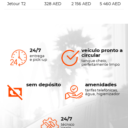
Jetour T2
328
AED
2 156
AED
5 460
AED
24/7
veículo pronto a
circular
entrega
e pick-up
tanque cheio,
perfeitamente limpo
sem depósito
amenidades
tarifas telefónicas,
água, higienizador
24/7
técnico