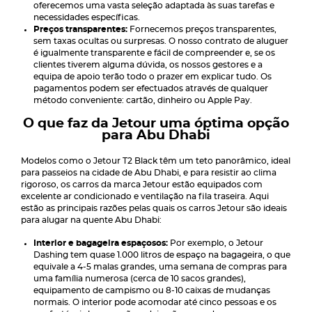
oferecemos uma vasta seleção adaptada às suas tarefas e
necessidades específicas.
Preços transparentes:
Fornecemos preços transparentes,
sem taxas ocultas ou surpresas. O nosso contrato de aluguer
é igualmente transparente e fácil de compreender e, se os
clientes tiverem alguma dúvida, os nossos gestores e a
equipa de apoio terão todo o prazer em explicar tudo. Os
pagamentos podem ser efectuados através de qualquer
método conveniente: cartão, dinheiro ou Apple Pay.
O que faz da Jetour uma óptima opção
para Abu Dhabi
Modelos como o Jetour T2 Black têm um teto panorâmico, ideal
para passeios na cidade de Abu Dhabi, e para resistir ao clima
rigoroso, os carros da marca Jetour estão equipados com
excelente ar condicionado e ventilação na fila traseira. Aqui
estão as principais razões pelas quais os carros Jetour são ideais
para alugar na quente Abu Dhabi:
Interior e bagageira espaçosos:
Por exemplo, o Jetour
Dashing tem quase 1.000 litros de espaço na bagageira, o que
equivale a 4-5 malas grandes, uma semana de compras para
uma família numerosa (cerca de 10 sacos grandes),
equipamento de campismo ou 8-10 caixas de mudanças
normais. O interior pode acomodar até cinco pessoas e os