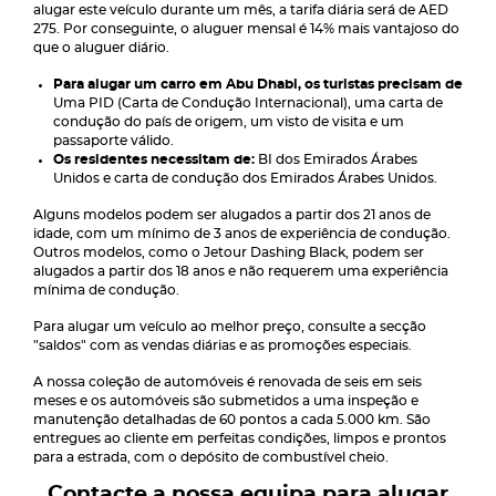
alugar este veículo durante um mês, a tarifa diária será de AED
275. Por conseguinte, o aluguer mensal é 14% mais vantajoso do
que o aluguer diário.
Para alugar um carro em Abu Dhabi, os turistas precisam de
Uma PID (Carta de Condução Internacional), uma carta de
condução do país de origem, um visto de visita e um
passaporte válido.
Os residentes necessitam de:
BI dos Emirados Árabes
Unidos e carta de condução dos Emirados Árabes Unidos.
Alguns modelos podem ser alugados a partir dos 21 anos de
idade, com um mínimo de 3 anos de experiência de condução.
Outros modelos, como o Jetour Dashing Black, podem ser
alugados a partir dos 18 anos e não requerem uma experiência
mínima de condução.
Para alugar um veículo ao melhor preço, consulte a secção
"saldos" com as vendas diárias e as promoções especiais.
A nossa coleção de automóveis é renovada de seis em seis
meses e os automóveis são submetidos a uma inspeção e
manutenção detalhadas de 60 pontos a cada 5.000 km. São
entregues ao cliente em perfeitas condições, limpos e prontos
para a estrada, com o depósito de combustível cheio.
Contacte a nossa equipa para alugar