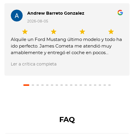
Andrew Barreto Gonzalez
2026-08-05
Alquile un Ford Mustang último modelo y todo ha
ido perfecto. James Cometa me atendió muy
amablemente y entregó el coche en pocos
minutos. Entregue el coche muy tarde y me
Ler a crítica completa
dijeron que me tenían que cobrar un extra, pero
les expliqué que no me lo habían comunicado
previamente y no pusieron problema en no hacer
el cargo. El coche estaba en perfecto estado.
Recomiendo usar este servicio.
FAQ