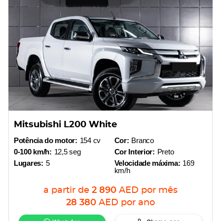
Mitsubishi L200 White
Potência do motor:
154 cv
Cor:
Branco
0-100 km/h:
12,5 seg
Cor Interior:
Preto
Lugares:
5
Velocidade máxima:
169
km/h
a partir de
2 890
AED
por mês
28 380
AED
por ano