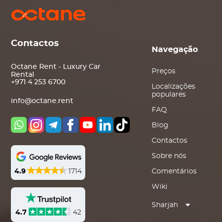
Contactos
Navegação
Octane Rent - Luxury Car
Preços
Rental
+971 4 253 6700
Localizações
populares
info@octane.rent
FAQ
Blog
Contactos
Sobre nós
4.9
1714
Comentários
Wiki
Sharjah
4.7
42