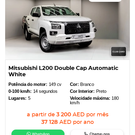
Mitsubishi L200 Double Cap Automatic
White
Potência do motor:
149 cv
Cor:
Branco
0-100 km/h:
14 segundos
Cor Interior:
Preto
Lugares:
5
Velocidade máxima:
180
km/h
a partir de
3 200
AED
por mês
37 128
AED
por ano
WhatsApp
Chame-nos