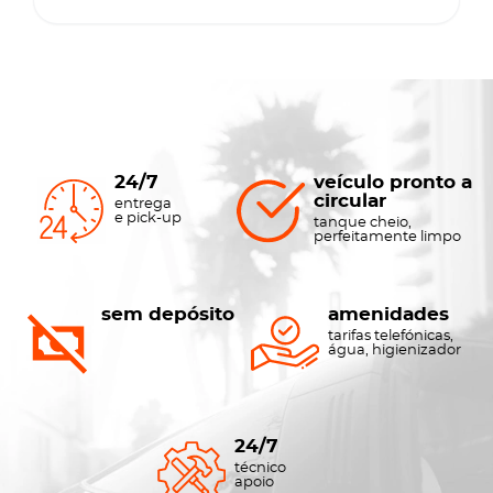
24/7
veículo pronto a
circular
entrega
e pick-up
tanque cheio,
perfeitamente limpo
sem depósito
amenidades
tarifas telefónicas,
água, higienizador
24/7
técnico
apoio