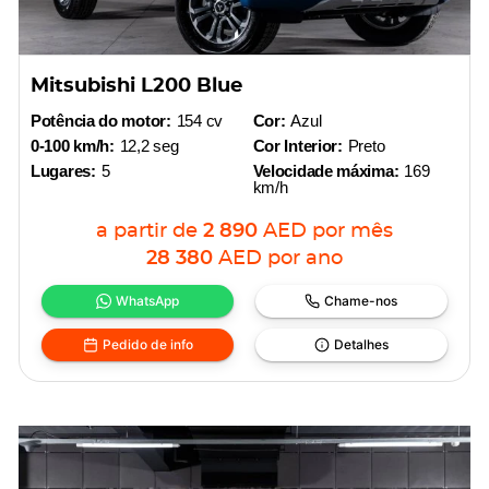
Mitsubishi L200 Blue
Potência do motor:
154 cv
Cor:
Azul
0-100 km/h:
12,2 seg
Cor Interior:
Preto
Lugares:
5
Velocidade máxima:
169
km/h
a partir de
2 890
AED
por mês
28 380
AED
por ano
WhatsApp
Chame-nos
Pedido de info
Detalhes