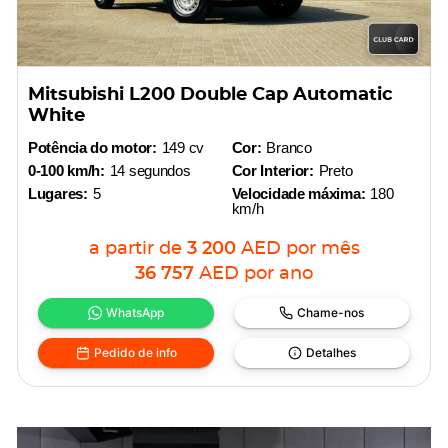
Mitsubishi L200 Double Cap Automatic
White
Potência do motor:
149 cv
Cor:
Branco
0-100 km/h:
14 segundos
Cor Interior:
Preto
Lugares:
5
Velocidade máxima:
180
km/h
a partir de
3 200
AED
por mês
36 757
AED
por ano
WhatsApp
Chame-nos
Pedido de info
Detalhes