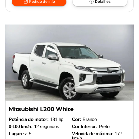
Pedido de info
Detalhes
Mitsubishi L200 White
Potência do motor:
181 hp
Cor:
Branco
0-100 km/h:
12 segundos
Cor Interior:
Preto
Lugares:
5
Velocidade máxima:
177
km/h