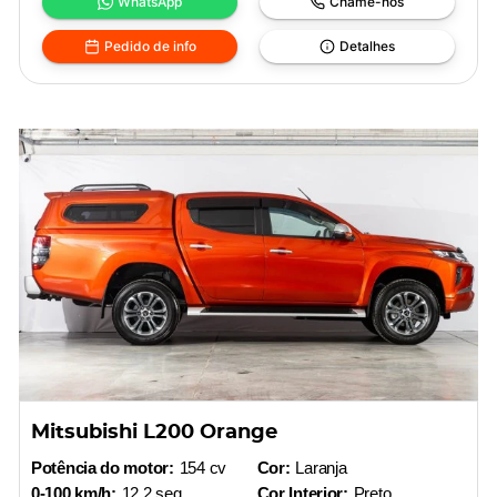
WhatsApp
Chame-nos
Pedido de info
Detalhes
Mitsubishi L200 Orange
Potência do motor:
154 cv
Cor:
Laranja
0-100 km/h:
12,2 seg
Cor Interior:
Preto