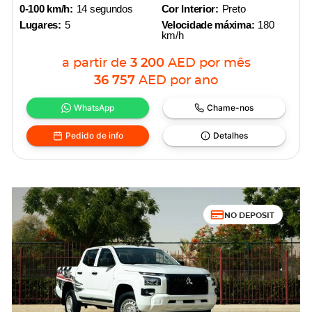
0-100 km/h:
14 segundos
Cor Interior:
Preto
Lugares:
5
Velocidade máxima:
180
km/h
a partir de
3 200
AED
por mês
36 757
AED
por ano
WhatsApp
Chame-nos
Pedido de info
Detalhes
NO DEPOSIT