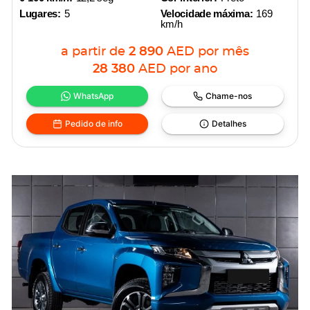
Lugares:
5
Velocidade máxima:
169
km/h
a partir de
2 890
AED
por mês
28 380
AED
por ano
WhatsApp
Chame-nos
Pedido de info
Detalhes