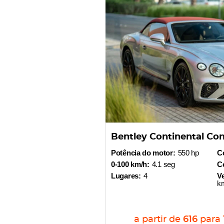
Bentley Continental Con
Potência do motor:
550 hp
C
0-100 km/h:
4.1 seg
Co
Lugares:
4
V
k
a partir de
616
para