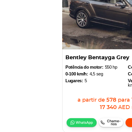
Bentley Bentayga Grey
Potência do motor:
550 hp
C
0-100 km/h:
4,5 seg
Co
Lugares:
5
V
k
a partir de
578
para
17 340
AED
Chame-
WhatsApp
nos