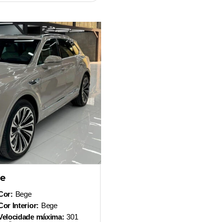
ge
Cor:
Bege
Cor Interior:
Bege
Velocidade máxima:
301