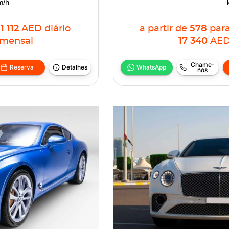
m/h
1 112
AED
diário
a partir de
578
par
mensal
17 340
AE
Chame-
Reserva
Detalhes
WhatsApp
nos