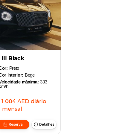
III Black
Cor:
Preto
Cor Interior:
Bege
Velocidade máxima:
333
km/h
1 004
AED
diário
D
mensal
Reserva
Detalhes