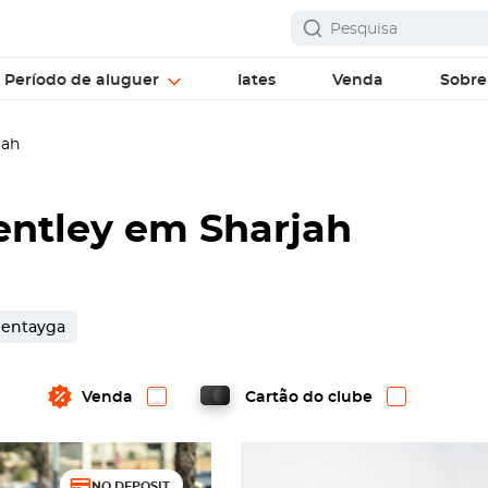
Período de aluguer
Iates
Venda
Sobre
jah
entley em Sharjah
Bentayga
Venda
Cartão do clube
NO DEPOSIT