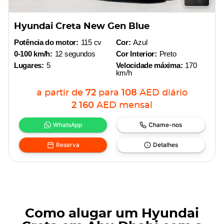
Hyundai Creta New Gen Blue
Potência do motor:
115 cv
Cor:
Azul
0-100 km/h:
12 segundos
Cor Interior:
Preto
Lugares:
5
Velocidade máxima:
170
km/h
a partir de
72
para
108
AED
diário
2 160
AED
mensal
WhatsApp
Chame-nos
Reserva
Detalhes
Como alugar um Hyundai