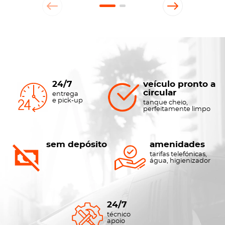
24/7
veículo pronto a
circular
entrega
e pick-up
tanque cheio,
perfeitamente limpo
sem depósito
amenidades
tarifas telefónicas,
água, higienizador
24/7
técnico
apoio