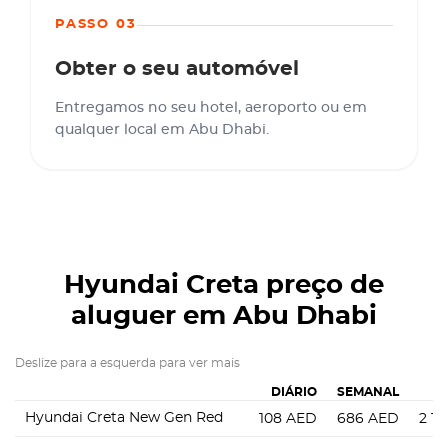
PASSO 03
Obter o seu automóvel
Entregamos no seu hotel, aeroporto ou em
qualquer local em Abu Dhabi.
Hyundai Creta
preço de
aluguer em Abu Dhabi
Deslize para a esquerda para ver mais
DIÁRIO
SEMANAL
M
Hyundai Creta New Gen Red
108
AED
686
AED
2 16