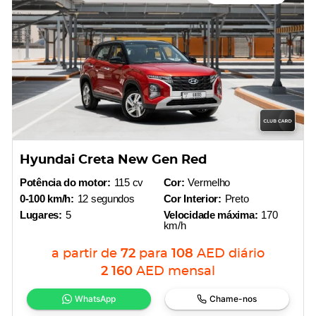
Hyundai Creta New Gen Red
Potência do motor:
115 cv
Cor:
Vermelho
0-100 km/h:
12 segundos
Cor Interior:
Preto
Lugares:
5
Velocidade máxima:
170
km/h
a partir de
72
para
108
AED
diário
2 160
AED
mensal
WhatsApp
Chame-nos