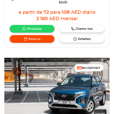
km/h
a partir de
72
para
108
AED
diário
2 160
AED
mensal
WhatsApp
Chame-nos
Reserva
Detalhes
NO DEPOSIT