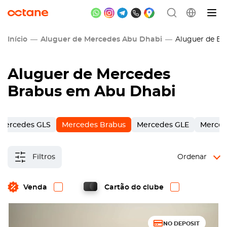
Início
Aluguer de Mercedes Abu Dhabi
Aluguer de Br
Aluguer de Mercedes
Brabus em Abu Dhabi
Mercedes GLS
Mercedes Brabus
Mercedes GLE
Merced
Filtros
Ordenar
Venda
Cartão do clube
NO DEPOSIT