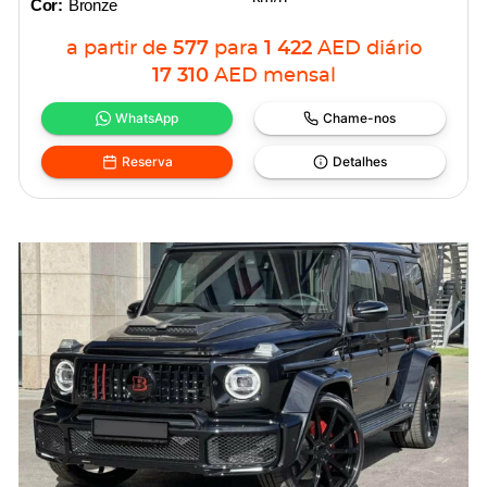
Cor:
Bronze
a partir de
577
para
1 422
AED
diário
17 310
AED
mensal
WhatsApp
Chame-nos
Reserva
Detalhes