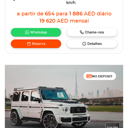
km/h
a partir de
654
para
1 886
AED
diário
19 620
AED
mensal
WhatsApp
Chame-nos
Reserva
Detalhes
NO DEPOSIT