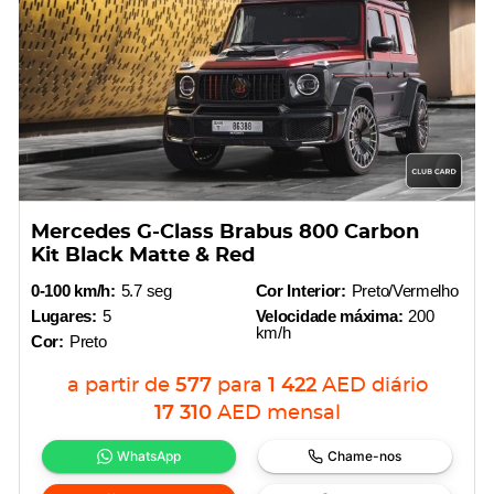
Mercedes G-Class Brabus 800 Carbon
Kit Black Matte & Red
0-100 km/h:
5.7 seg
Cor Interior:
Preto/Vermelho
Lugares:
5
Velocidade máxima:
200
km/h
Cor:
Preto
a partir de
577
para
1 422
AED
diário
17 310
AED
mensal
WhatsApp
Chame-nos