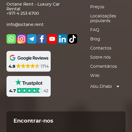
Octane Rent - Luxury Car
Preços
Rental
+971 4 253 6700
Localizações
populares
info@octane.rent
FAQ
Blog
Contactos
Sobre nós
4.9
1714
Comentários
Wiki
Abu Dhabi
4.7
42
Encontrar-nos