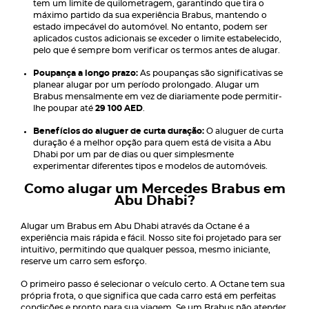
tem um limite de quilometragem, garantindo que tira o
máximo partido da sua experiência Brabus, mantendo o
estado impecável do automóvel. No entanto, podem ser
aplicados custos adicionais se exceder o limite estabelecido,
pelo que é sempre bom verificar os termos antes de alugar.
Poupança a longo prazo:
As poupanças são significativas se
planear alugar por um período prolongado. Alugar um
Brabus mensalmente em vez de diariamente pode permitir-
lhe poupar até
29 100 AED
.
Benefícios do aluguer de curta duração:
O aluguer de curta
duração é a melhor opção para quem está de visita a Abu
Dhabi por um par de dias ou quer simplesmente
experimentar diferentes tipos e modelos de automóveis.
Como alugar um Mercedes Brabus em
Abu Dhabi?
Alugar um Brabus em Abu Dhabi através da Octane é a
experiência mais rápida e fácil. Nosso site foi projetado para ser
intuitivo, permitindo que qualquer pessoa, mesmo iniciante,
reserve um carro sem esforço.
O primeiro passo é selecionar o veículo certo. A Octane tem sua
própria frota, o que significa que cada carro está em perfeitas
condições e pronto para sua viagem. Se um Brabus não atender