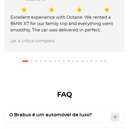
Excellent experience with Octane. We rented a
BMW X7 for our family trip and everything went
smoothly. The car was delivered in perfect
condition, communication was fast and
Ler a crítica completa
professional, and the team was very flexible with
our requests. They also made the airport return
very easy, and our USD 1,000 deposit was returned
in full. We will definitely use Octane again and
recommend them to friends. Just be careful in
Abu Dhabi: you can't exceed speed sign by 20
kms / hour as in Dubai 🫨
FAQ
O Brabus é um automóvel de luxo?