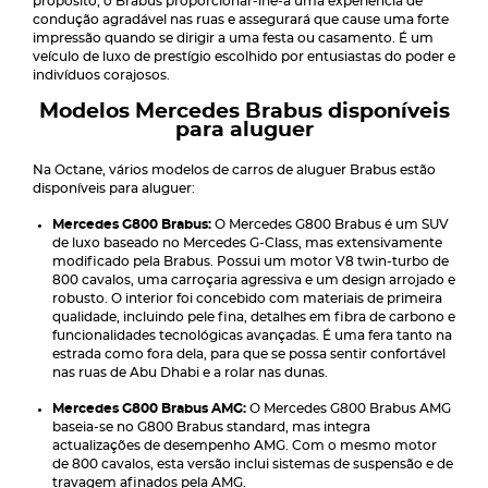
propósito, o Brabus proporcionar-lhe-á uma experiência de
condução agradável nas ruas e assegurará que cause uma forte
impressão quando se dirigir a uma festa ou casamento. É um
veículo de luxo de prestígio escolhido por entusiastas do poder e
indivíduos corajosos.
Modelos Mercedes Brabus disponíveis
para aluguer
Na Octane, vários modelos de carros de aluguer Brabus estão
disponíveis para aluguer:
Mercedes G800 Brabus:
O Mercedes G800 Brabus é um SUV
de luxo baseado no Mercedes G-Class, mas extensivamente
modificado pela Brabus. Possui um motor V8 twin-turbo de
800 cavalos, uma carroçaria agressiva e um design arrojado e
robusto. O interior foi concebido com materiais de primeira
qualidade, incluindo pele fina, detalhes em fibra de carbono e
funcionalidades tecnológicas avançadas. É uma fera tanto na
estrada como fora dela, para que se possa sentir confortável
nas ruas de Abu Dhabi e a rolar nas dunas.
Mercedes G800 Brabus AMG:
O Mercedes G800 Brabus AMG
baseia-se no G800 Brabus standard, mas integra
actualizações de desempenho AMG. Com o mesmo motor
de 800 cavalos, esta versão inclui sistemas de suspensão e de
travagem afinados pela AMG.