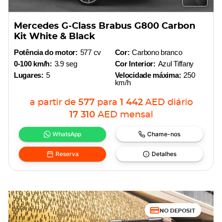
Mercedes G-Class Brabus G800 Carbon
Kit White & Black
Potência do motor:
577 cv
Cor:
Carbono branco
0-100 km/h:
3.9 seg
Cor Interior:
Azul Tiffany
Lugares:
5
Velocidade máxima:
250
km/h
a partir de
577
para
1 442
AED
diário
17 310
AED
mensal
WhatsApp
Chame-nos
Reserva
Detalhes
NO DEPOSIT