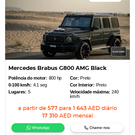
Mercedes Brabus G800 AMG Black
Potência do motor:
800 hp
Cor:
Preto
0-100 km/h:
4.1 seg
Cor Interior:
Preto
Lugares:
5
Velocidade máxima:
240
km/h
a partir de
577
para
1 643
AED
diário
17 310
AED
mensal
WhatsApp
Chame-nos