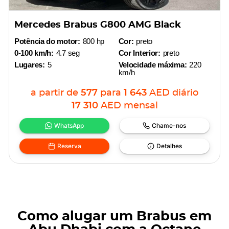
Mercedes Brabus G800 AMG Black
Potência do motor:
800 hp
Cor:
preto
0-100 km/h:
4.7 seg
Cor Interior:
preto
Lugares:
5
Velocidade máxima:
220
km/h
a partir de
577
para
1 643
AED
diário
17 310
AED
mensal
WhatsApp
Chame-nos
Reserva
Detalhes
Como alugar um Brabus em