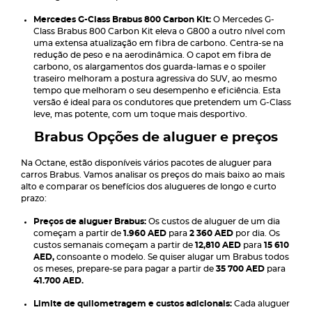
Mercedes G-Class Brabus 800 Carbon Kit:
O Mercedes G-
Class Brabus 800 Carbon Kit eleva o G800 a outro nível com
uma extensa atualização em fibra de carbono. Centra-se na
redução de peso e na aerodinâmica. O capot em fibra de
carbono, os alargamentos dos guarda-lamas e o spoiler
traseiro melhoram a postura agressiva do SUV, ao mesmo
tempo que melhoram o seu desempenho e eficiência. Esta
versão é ideal para os condutores que pretendem um G-Class
leve, mas potente, com um toque mais desportivo.
Brabus Opções de aluguer e preços
Na Octane, estão disponíveis vários pacotes de aluguer para
carros Brabus. Vamos analisar os preços do mais baixo ao mais
alto e comparar os benefícios dos alugueres de longo e curto
prazo:
Preços de aluguer Brabus:
Os custos de aluguer de um dia
começam a partir de
1.960 AED
para
2 360 AED
por dia. Os
custos semanais começam a partir de
12,810 AED
para
15 610
AED,
consoante o modelo. Se quiser alugar um Brabus todos
os meses, prepare-se para pagar a partir de
35 700 AED
para
41.700 AED.
Limite de quilometragem e custos adicionais:
Cada aluguer