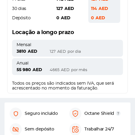
30 dias
127
AED
114
AED
Depósito
0
AED
0
AED
Locação a longo prazo
Mensal
3810
AED
127
AED
por dia
Anual
55 980
AED
4665
AED
por mês
Todos os preços são indicados sem IVA, que será
acrescentado no momento da faturação.
Seguro incluído
Octane Shield
Sem depósito
Trabalhar 24/7