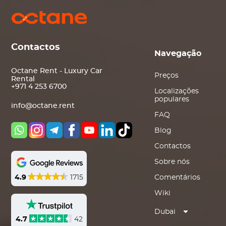
Contactos
Navegação
Octane Rent - Luxury Car
Preços
Rental
+971 4 253 6700
Localizações
populares
info@octane.rent
FAQ
Blog
Contactos
Sobre nós
4.9
1715
Comentários
Wiki
Dubai
4.7
42