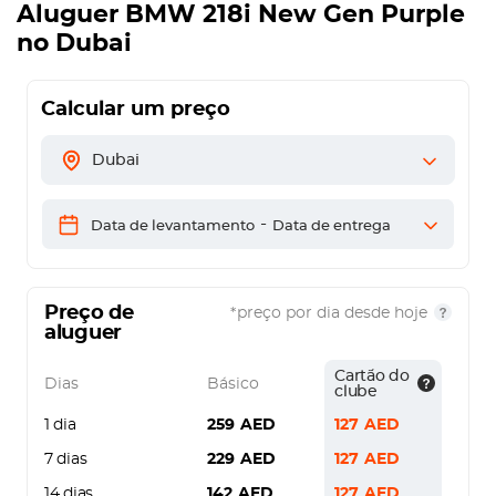
Aluguer
BMW 218i New Gen Purple
no Dubai
Calcular um preço
Dubai
-
Data de levantamento
Data de entrega
Preço de
*preço por dia desde hoje
aluguer
Cartão do
Dias
Básico
clube
1 dia
259
AED
127
AED
7 dias
229
AED
127
AED
14 dias
142
AED
127
AED