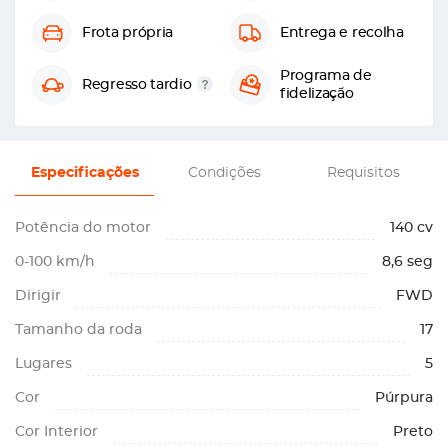
Frota própria
Entrega e recolha
Programa de
Regresso tardio
fidelização
Especificações
Condições
Requisitos
Potência do motor
140 cv
0-100 km/h
8,6 seg
Dirigir
FWD
Tamanho da roda
17
Lugares
5
Cor
Púrpura
Cor Interior
Preto