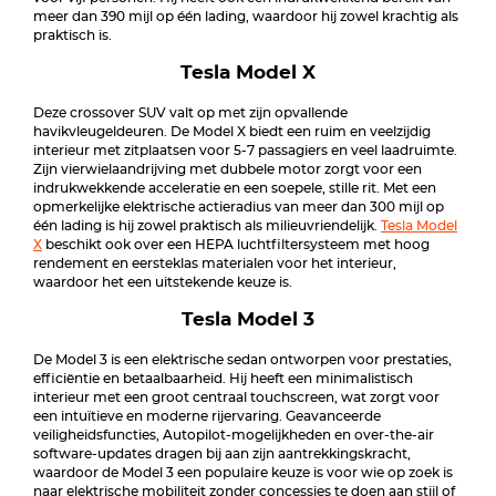
meer dan 390 mijl op één lading, waardoor hij zowel krachtig als
praktisch is.
Tesla Model X
Deze crossover SUV valt op met zijn opvallende
havikvleugeldeuren. De Model X biedt een ruim en veelzijdig
interieur met zitplaatsen voor 5-7 passagiers en veel laadruimte.
Zijn vierwielaandrijving met dubbele motor zorgt voor een
indrukwekkende acceleratie en een soepele, stille rit. Met een
opmerkelijke elektrische actieradius van meer dan 300 mijl op
één lading is hij zowel praktisch als milieuvriendelijk.
Tesla Model
X
beschikt ook over een HEPA luchtfiltersysteem met hoog
rendement en eersteklas materialen voor het interieur,
waardoor het een uitstekende keuze is.
Tesla Model 3
De Model 3 is een elektrische sedan ontworpen voor prestaties,
efficiëntie en betaalbaarheid. Hij heeft een minimalistisch
interieur met een groot centraal touchscreen, wat zorgt voor
een intuïtieve en moderne rijervaring. Geavanceerde
veiligheidsfuncties, Autopilot-mogelijkheden en over-the-air
software-updates dragen bij aan zijn aantrekkingskracht,
waardoor de Model 3 een populaire keuze is voor wie op zoek is
naar elektrische mobiliteit zonder concessies te doen aan stijl of