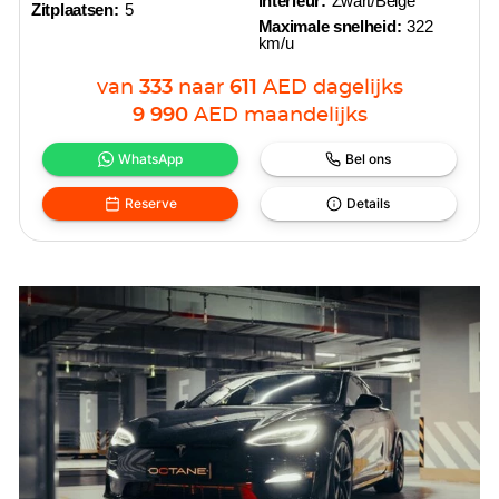
interieur:
Zwart/Beige
Zitplaatsen:
5
Maximale snelheid:
322
km/u
van
333
naar
611
AED
dagelijks
9 990
AED
maandelijks
WhatsApp
Bel ons
Reserve
Details