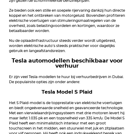
zijn gezien de schommelende benzineprijzen.
Ze bieden ook een stille en soepele rijervaring dankzij hun directe
koppel en het ontbreken van motorgeluid. Bovendien profiteren
elektrische voertuigen van stimuleringsmaatregelen van de
overheid, zoals belastingvoordelen en kortingen, waardoor ze
betaalbaarder worden.
Nu de oplaadinfrastructuur steeds verder wordt uitgebreid,
worden elektrische auto's steeds praktischer voor dagelijks
gebruik en langeafstandsreizen.
Tesla automodellen beschikbaar voor
verhuur
Er zijn veel Tesla-modellen te huur bij verhuurbedrijven in Dubai.
De populairste opties zijn onder andere:
Tesla Model S Plaid
Het S Plaid-model is de topprestatie van elektrische voertuigen
en biedt ongeëvenaarde snelheid en geavanceerde technologie.
Met een vierwielaandrijvingssysteem met drie motoren levert hij
maar liefst 1.035 pk en een topsnelheid van 335 km/u. De Model S
Plaid heeft een minimalistisch interieur met een groot
touchscreen in het midden, een stuurwiel met juk en zitplaatsen
voor vijf personen. Hij heeft ook een indrukwekkend bereik van