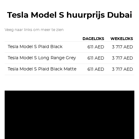
Tesla Model S
huurprijs Dubai
Veeg naar links om meer te zien
DAGELIJKS
WEKELIJKS
Tesla Model S Plaid Black
611
AED
3 717
AED
Tesla Model S Long Range Grey
611
AED
3 717
AED
Tesla Model S Plaid Black Matte
611
AED
3 717
AED