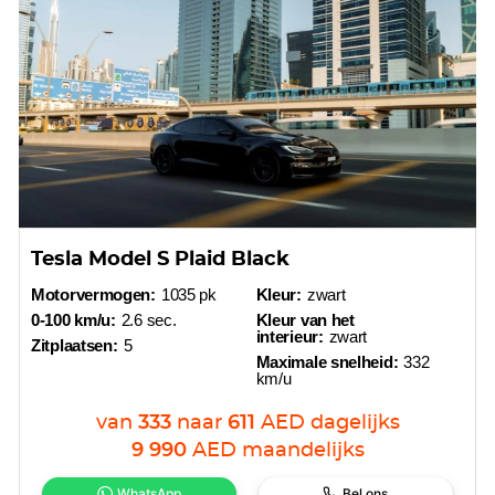
Tesla Model S Plaid Black
Motorvermogen:
1035 pk
Kleur:
zwart
0-100 km/u:
2.6 sec.
Kleur van het
interieur:
zwart
Zitplaatsen:
5
Maximale snelheid:
332
km/u
van
333
naar
611
AED
dagelijks
9 990
AED
maandelijks
WhatsApp
Bel ons