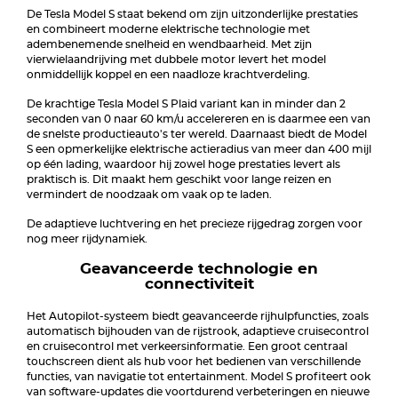
De Tesla Model S staat bekend om zijn uitzonderlijke prestaties
en combineert moderne elektrische technologie met
adembenemende snelheid en wendbaarheid. Met zijn
vierwielaandrijving met dubbele motor levert het model
onmiddellijk koppel en een naadloze krachtverdeling.
De krachtige Tesla Model S Plaid variant kan in minder dan 2
seconden van 0 naar 60 km/u accelereren en is daarmee een van
de snelste productieauto's ter wereld. Daarnaast biedt de Model
S een opmerkelijke elektrische actieradius van meer dan 400 mijl
op één lading, waardoor hij zowel hoge prestaties levert als
praktisch is. Dit maakt hem geschikt voor lange reizen en
vermindert de noodzaak om vaak op te laden.
De adaptieve luchtvering en het precieze rijgedrag zorgen voor
nog meer rijdynamiek.
Geavanceerde technologie en
connectiviteit
Het Autopilot-systeem biedt geavanceerde rijhulpfuncties, zoals
automatisch bijhouden van de rijstrook, adaptieve cruisecontrol
en cruisecontrol met verkeersinformatie. Een groot centraal
touchscreen dient als hub voor het bedienen van verschillende
functies, van navigatie tot entertainment. Model S profiteert ook
van software-updates die voortdurend verbeteringen en nieuwe