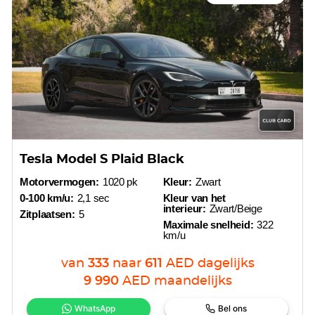
Tesla Model S Plaid Black
Motorvermogen:
1020 pk
Kleur:
Zwart
0-100 km/u:
2,1 sec
Kleur van het
interieur:
Zwart/Beige
Zitplaatsen:
5
Maximale snelheid:
322
km/u
van
333
naar
611
AED
dagelijks
9 990
AED
maandelijks
WhatsApp
Bel ons