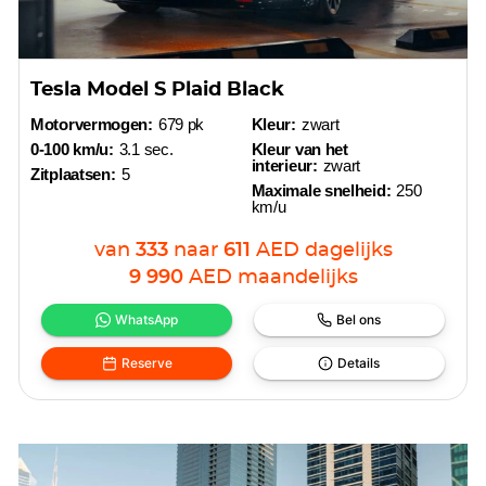
Tesla Model S Plaid Black
Motorvermogen:
679 pk
Kleur:
zwart
0-100 km/u:
3.1 sec.
Kleur van het
interieur:
zwart
Zitplaatsen:
5
Maximale snelheid:
250
km/u
van
333
naar
611
AED
dagelijks
9 990
AED
maandelijks
WhatsApp
Bel ons
Reserve
Details