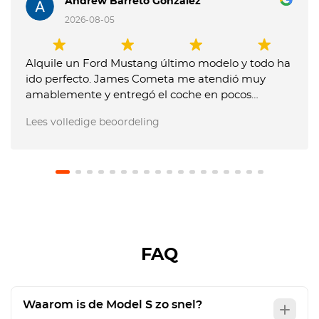
Andrew Barreto Gonzalez
2026-08-05
Alquile un Ford Mustang último modelo y todo ha
ido perfecto. James Cometa me atendió muy
amablemente y entregó el coche en pocos
minutos. Entregue el coche muy tarde y me
Lees volledige beoordeling
dijeron que me tenían que cobrar un extra, pero
les expliqué que no me lo habían comunicado
previamente y no pusieron problema en no hacer
el cargo. El coche estaba en perfecto estado.
Recomiendo usar este servicio.
FAQ
Waarom is de Model S zo snel?