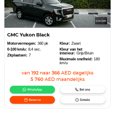
GMC Yukon Black
Motorvermogen:
360 pk
Kleur:
Zwart
0-100 km/u:
8,4 sec.
Kleur van het
interieur:
Grijs/Bruin
Zitplaatsen:
7
Maximale snelheid:
180
km/u
van
192
naar
366
AED
dagelijks
5 760
AED
maandelijks
WhatsApp
Bel ons
Reserve
Details