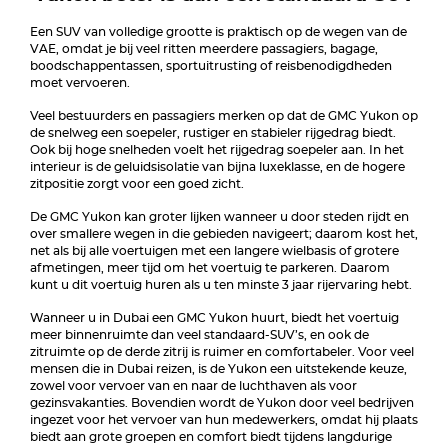
Een SUV van volledige grootte is praktisch op de wegen van de
VAE, omdat je bij veel ritten meerdere passagiers, bagage,
boodschappentassen, sportuitrusting of reisbenodigdheden
moet vervoeren.
Veel bestuurders en passagiers merken op dat de GMC Yukon op
de snelweg een soepeler, rustiger en stabieler rijgedrag biedt.
Ook bij hoge snelheden voelt het rijgedrag soepeler aan. In het
interieur is de geluidsisolatie van bijna luxeklasse, en de hogere
zitpositie zorgt voor een goed zicht.
De GMC Yukon kan groter lijken wanneer u door steden rijdt en
over smallere wegen in die gebieden navigeert; daarom kost het,
net als bij alle voertuigen met een langere wielbasis of grotere
afmetingen, meer tijd om het voertuig te parkeren. Daarom
kunt u dit voertuig huren als u ten minste 3 jaar rijervaring hebt.
Wanneer u in Dubai een GMC Yukon huurt, biedt het voertuig
meer binnenruimte dan veel standaard-SUV’s, en ook de
zitruimte op de derde zitrij is ruimer en comfortabeler. Voor veel
mensen die in Dubai reizen, is de Yukon een uitstekende keuze,
zowel voor vervoer van en naar de luchthaven als voor
gezinsvakanties. Bovendien wordt de Yukon door veel bedrijven
ingezet voor het vervoer van hun medewerkers, omdat hij plaats
biedt aan grote groepen en comfort biedt tijdens langdurige