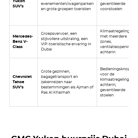
Yukon
evenementen/wagenparken
geventileerde
SUV’s
en grote groepen toeristen
voorstoelen
Klimaatregeling
Groepsvervoer, een
Mercedes-
met meerdere
stijlvollere uitstraling, een
Benz V-
zones,
VIP-toeristische ervaring in
Class
ventilatieopeningen
Dubai
achterin
Bedieningsknoppen
Grote gezinnen,
voor de
Chevrolet
bagagetransport en
klimaatregeling
Tahoe
zakenreizen naar
achterin,
SUV’s
bestemmingen als Ajman of
geventileerde
Ras Al Khaimah
stoelen