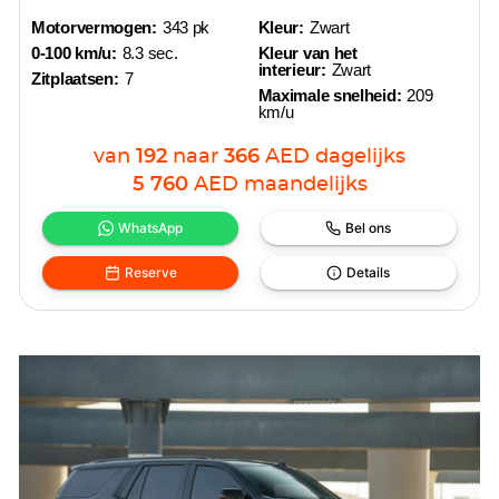
Motorvermogen:
343 pk
Kleur:
Zwart
0-100 km/u:
8.3 sec.
Kleur van het
interieur:
Zwart
Zitplaatsen:
7
Maximale snelheid:
209
km/u
van
192
naar
366
AED
dagelijks
5 760
AED
maandelijks
WhatsApp
Bel ons
Reserve
Details