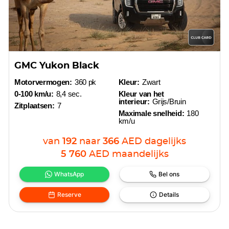
GMC Yukon Black
Motorvermogen:
360 pk
Kleur:
Zwart
0-100 km/u:
8,4 sec.
Kleur van het
interieur:
Grijs/Bruin
Zitplaatsen:
7
Maximale snelheid:
180
km/u
van
192
naar
366
AED
dagelijks
5 760
AED
maandelijks
WhatsApp
Bel ons
Reserve
Details