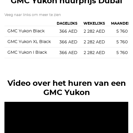
GMC Yukon
huurprijs Dubai
Veeg naar links om meer te zien
DAGELIJKS
WEKELIJKS
MAANDELI
GMC Yukon Black
366
AED
2 282
AED
5 760
A
GMC Yukon XL Black
366
AED
2 282
AED
5 760
A
GMC Yukon I Black
366
AED
2 282
AED
5 760
A
Video over het huren van een
GMC Yukon