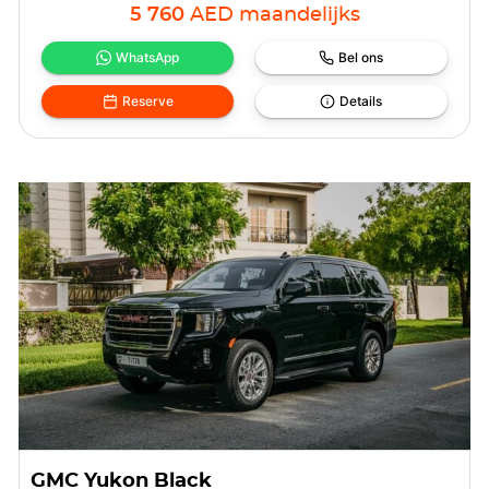
5 760
AED
maandelijks
WhatsApp
Bel ons
Reserve
Details
GMC Yukon Black