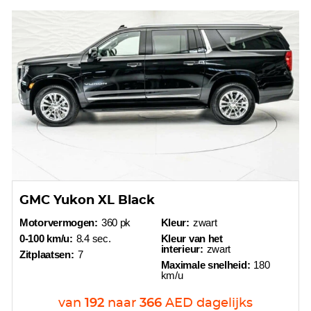
GMC Yukon XL Black
Motorvermogen:
360 pk
Kleur:
zwart
0-100 km/u:
8.4 sec.
Kleur van het
interieur:
zwart
Zitplaatsen:
7
Maximale snelheid:
180
km/u
van
192
naar
366
AED
dagelijks