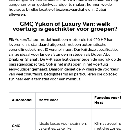
aangenamer en gedenkwaardiger te maken, kunnen we de
huurauto bij elke locatie of bezienswaardigheid in Dubai
afleveren.
GMC Yukon of Luxury Van: welk
voertuig is geschikter voor groepen?
Elk Yukon/Tahoe-model heeft een motor die tot 420 HP kan
leveren en is standaard uitgerust met een automatische
versnellingsbak met 10 versnellingen. Dankzij deze specificaties
zijn ze ideaal voor lange afstanden in steden als Dubai, Abu
Dhabi en Sharjah. De V-Klasse legt daarentegen de nadruk op de
passagierscapaciteit. Ook is het instappen in het voertuig
eenvoudiger gemaakt. Daarom geniet de V-Klasse de voorkeur
van veel chauffeurs, bedrijfsteams en particulieren die op zoek
zijn naar een alternatief voor een minibus.
Functies voor UAE
Automodel
Beste voor
Heat
Ideale keuze voor gezinnen,
Klimaatregeling
GMC
vakanties, zakelijke
met drie zones,