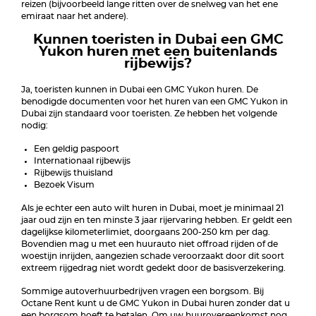
reizen (bijvoorbeeld lange ritten over de snelweg van het ene
emiraat naar het andere).
Kunnen toeristen in Dubai een GMC
Yukon huren met een buitenlands
rijbewijs?
Ja, toeristen kunnen in Dubai een GMC Yukon huren. De
benodigde documenten voor het huren van een GMC Yukon in
Dubai zijn standaard voor toeristen. Ze hebben het volgende
nodig:
Een geldig paspoort
Internationaal rijbewijs
Rijbewijs thuisland
Bezoek Visum
Als je echter een auto wilt huren in Dubai, moet je minimaal 21
jaar oud zijn en ten minste 3 jaar rijervaring hebben. Er geldt een
dagelijkse kilometerlimiet, doorgaans 200-250 km per dag.
Bovendien mag u met een huurauto niet offroad rijden of de
woestijn inrijden, aangezien schade veroorzaakt door dit soort
extreem rijgedrag niet wordt gedekt door de basisverzekering.
Sommige autoverhuurbedrijven vragen een borgsom. Bij
Octane Rent kunt u de GMC Yukon in Dubai huren zonder dat u
een borgsom hoeft te betalen. Om uw huurovereenkomst nog