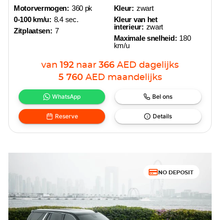
Motorvermogen:
360 pk
Kleur:
zwart
0-100 km/u:
8.4 sec.
Kleur van het
interieur:
zwart
Zitplaatsen:
7
Maximale snelheid:
180
km/u
van
192
naar
366
AED
dagelijks
5 760
AED
maandelijks
WhatsApp
Bel ons
Reserve
Details
NO DEPOSIT