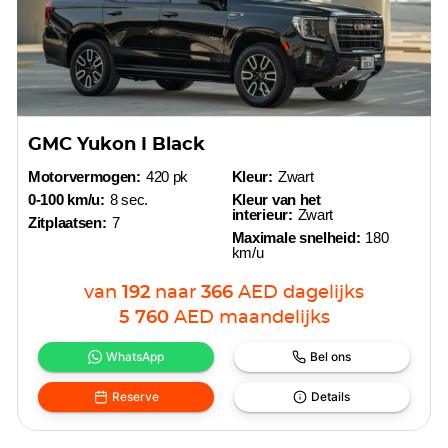
GMC Yukon I Black
Motorvermogen:
420 pk
Kleur:
Zwart
0-100 km/u:
8 sec.
Kleur van het
interieur:
Zwart
Zitplaatsen:
7
Maximale snelheid:
180
km/u
van
192
naar
366
AED
dagelijks
5 760
AED
maandelijks
WhatsApp
Bel ons
Reserve
Details