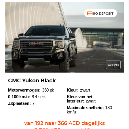
NO DEPOSIT
GMC Yukon Black
Motorvermogen:
360 pk
Kleur:
zwart
0-100 km/u:
8.4 sec.
Kleur van het
interieur:
zwart
Zitplaatsen:
7
Maximale snelheid:
180
km/u
van
192
naar
366
AED
dagelijks