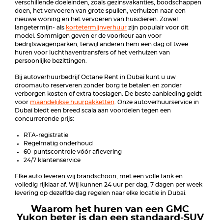
verschillende doeleinden, zoals gezinsvakanties, boodschappen
doen, het vervoeren van grote spullen, verhuizen naar een
nieuwe woning en het vervoeren van huisdieren. Zowel
langetermijn- als
kortetermijnverhuur
zijn populair voor dit
model. Sommigen geven er de voorkeur aan voor
bedrijfswagenparken, terwijl anderen hem een dag of twee
huren voor luchthaventransfers of het verhuizen van
persoonlijke bezittingen.
Bij autoverhuurbedrijf Octane Rent in Dubai kunt u uw
droomauto reserveren zonder borg te betalen en zonder
verborgen kosten of extra toeslagen. De beste aanbieding geldt
voor
maandelijkse huurpakketten
. Onze autoverhuurservice in
Dubai biedt een breed scala aan voordelen tegen een
concurrerende prijs:
RTA-registratie
Regelmatig onderhoud
60-puntscontrole vóór aflevering
24/7 klantenservice
Elke auto leveren wij brandschoon, met een volle tank en
volledig rijklaar af. Wij kunnen 24 uur per dag, 7 dagen per week
levering op dezelfde dag regelen naar elke locatie in Dubai.
Waarom het huren van een GMC
Yukon beter is dan een standaard-SUV