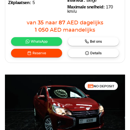
interieur:
Beige
Zitplaatsen:
5
Maximale snelheid:
170
km/u
van
35
naar
87
AED
dagelijks
1 050
AED
maandelijks
WhatsApp
Bel ons
Reserve
Details
NO DEPOSIT