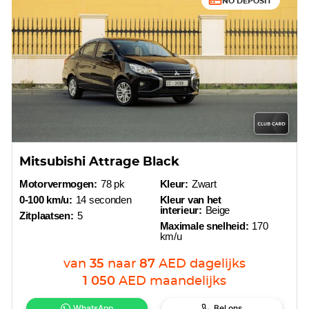
NO DEPOSIT
Mitsubishi Attrage Black
Motorvermogen:
78 pk
Kleur:
Zwart
0-100 km/u:
14 seconden
Kleur van het
interieur:
Beige
Zitplaatsen:
5
Maximale snelheid:
170
km/u
van
35
naar
87
AED
dagelijks
1 050
AED
maandelijks
WhatsApp
Bel ons