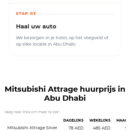
STAP 03
Haal uw auto
We bezorgen in je hotel, op het vliegveld of
op elke locatie in Abu Dhabi.
Mitsubishi Attrage
huurprijs in
Abu Dhabi
Veeg naar links om meer te zien
DAGELIJKS
WEKELIJKS
MAAND
Mitsubishi Attrage Silver
78
AED
485
AED
9