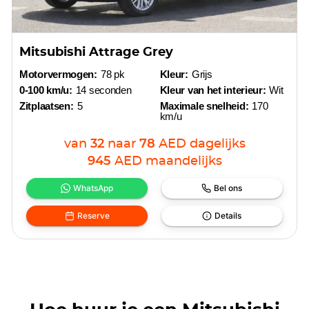
Mitsubishi Attrage Grey
Motorvermogen:
78 pk
Kleur:
Grijs
0-100 km/u:
14 seconden
Kleur van het interieur:
Wit
Zitplaatsen:
5
Maximale snelheid:
170
km/u
van
32
naar
78
AED
dagelijks
945
AED
maandelijks
WhatsApp
Bel ons
Reserve
Details