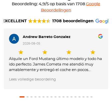
Beoordeling: 4,9/5 op basis van 1708
Google
Beoordelingen
EXCELLENT
1708 beoordelingen
Andrew Barreto Gonzalez
2026-08-05
Alquile un Ford Mustang último modelo y todo ha
ido perfecto. James Cometa me atendió muy
amablemente y entregó el coche en pocos
minutos. Entregue el coche muy tarde y me
Lees volledige beoordeling
dijeron que me tenían que cobrar un extra, pero
les expliqué que no me lo habían comunicado
previamente y no pusieron problema en no hacer
el cargo. El coche estaba en perfecto estado.
Recomiendo usar este servicio.