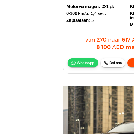
Motorvermogen:
381 pk
Kl
0-100 km/u:
5,4 sec.
Kl
in
Zitplaatsen:
5
M
van
270
naar
617
8 100
AED
ma
WhatsApp
Bel ons