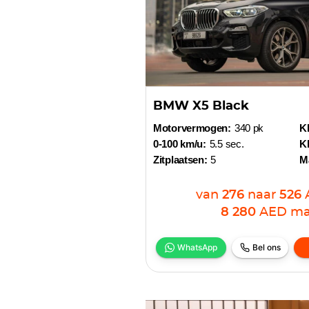
BMW X5 Black
Motorvermogen:
340 pk
Kl
0-100 km/u:
5.5 sec.
Kl
Zitplaatsen:
5
M
van
276
naar
526
8 280
AED
ma
WhatsApp
Bel ons