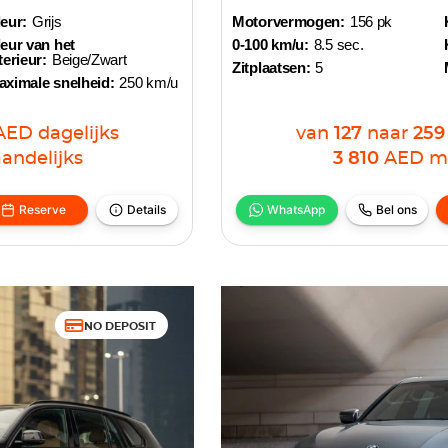
eur:
Grijs
Motorvermogen:
156 pk
eur van het
0-100 km/u:
8.5 sec.
terieur:
Beige/Zwart
Zitplaatsen:
5
aximale snelheid:
250 km/u
AED
dagelijks
van
127
naar
259
andelijks
3 810
AED
m
Reserve
Details
WhatsApp
Bel ons
NO DEPOSIT