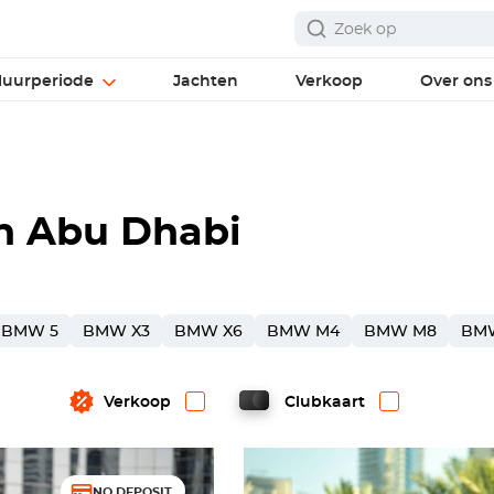
uurperiode
Jachten
Verkoop
Over ons
n Abu Dhabi
BMW 5
BMW X3
BMW X6
BMW M4
BMW M8
BM
Verkoop
Clubkaart
NO DEPOSIT