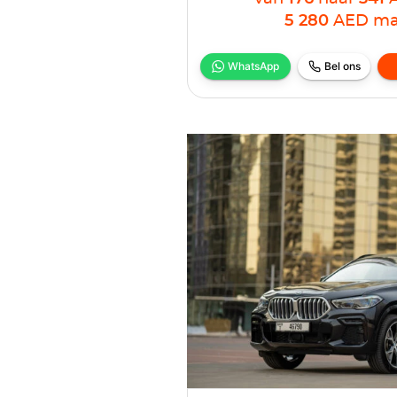
5 280
AED
ma
WhatsApp
Bel ons