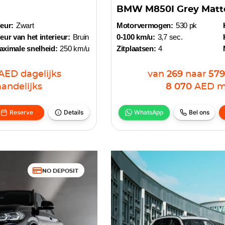
BMW M850I Grey Matt
eur:
Zwart
Motorvermogen:
530 pk
eur van het interieur:
Bruin
0-100 km/u:
3,7 sec.
aximale snelheid:
250 km/u
Zitplaatsen:
4
AED
dagelijks
van
269
naar
579
andelijks
8 070
AED
m
Reserve
Details
WhatsApp
Bel ons
NO DEPOSIT