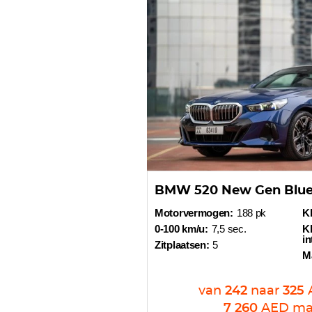
BMW 520 New Gen Blu
Motorvermogen:
188 pk
Kl
0-100 km/u:
7,5 sec.
Kl
in
Zitplaatsen:
5
M
van
242
naar
325
7 260
AED
ma