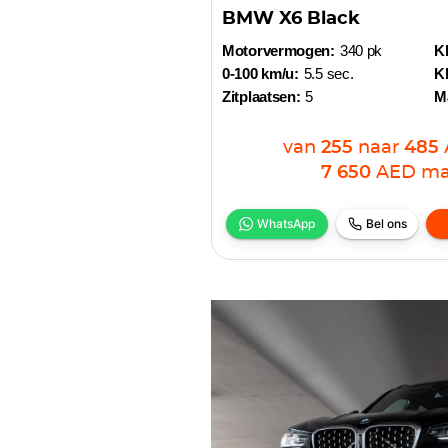
BMW X6 Black
Motorvermogen:
340 pk
Kl
0-100 km/u:
5.5 sec.
Kl
Zitplaatsen:
5
M
van
255
naar
485
7 650
AED
ma
WhatsApp
Bel ons