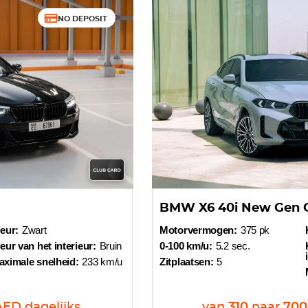
NO DEPOSIT
BMW X6 40i New Gen 
eur:
Zwart
Motorvermogen:
375 pk
eur van het interieur:
Bruin
0-100 km/u:
5.2 sec.
aximale snelheid:
233 km/u
Zitplaatsen:
5
AED
dagelijks
van
310
naar
700