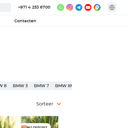
+971 4 253 6700
Contacten
W 8
BMW 3
BMW 7
BMW XM
BMW X1
BMW M3
Sorteer
NO DEPOSIT