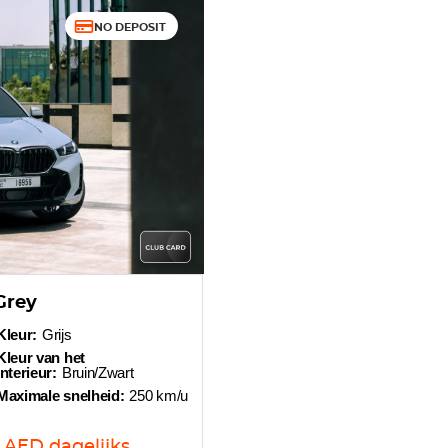
NO DEPOSIT
Grey
Kleur:
Grijs
Kleur van het
interieur:
Bruin/Zwart
Maximale snelheid:
250 km/u
AED
dagelijks