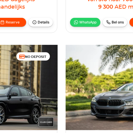
andelijks
9 300
AED
m
Reserve
Details
WhatsApp
Bel ons
NO DEPOSIT