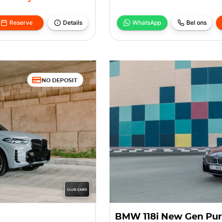
Reserve
Details
WhatsApp
Bel ons
NO DEPOSIT
BMW 118i New Gen Pur