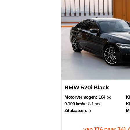
BMW 520i Black
Motorvermogen:
184 pk
Kl
0-100 km/u:
8,1 sec
Kl
Zitplaatsen:
5
M
van
176
naar
341