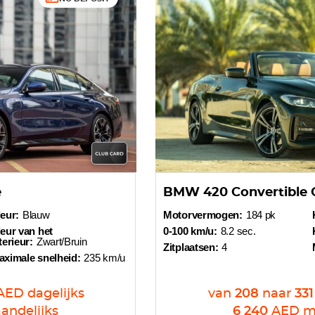
e
BMW 420 Convertible 
eur:
Blauw
Motorvermogen:
184 pk
eur van het
0-100 km/u:
8.2 sec.
terieur:
Zwart/Bruin
Zitplaatsen:
4
aximale snelheid:
235 km/u
AED
dagelijks
van
208
naar
331
andelijks
6 240
AED
m