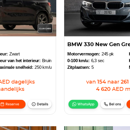
BMW 330 New Gen Gr
eur:
Zwart
Motorvermogen:
245 pk
eur van het interieur:
Bruin
0-100 km/u:
6,3 sec
aximale snelheid:
250 km/u
Zitplaatsen:
5
AED
dagelijks
van
154
naar
261
andelijks
4 620
AED
m
Reserve
Details
WhatsApp
Bel ons