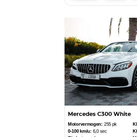
Mercedes C300 White
Motorvermogen:
255 pk
Kl
0-100 km/u:
6,0 sec
Kl