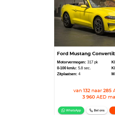
Ford Mustang Convertib
Motorvermogen:
317 pk
Kl
0-100 km/u:
5.8 sec.
Kl
Zitplaatsen:
4
M
van
132
naar
285
3 960
AED
ma
WhatsApp
Bel ons