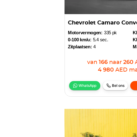
Chevrolet Camaro Conve
Motorvermogen:
335 pk
Kl
0-100 km/u:
5.4 sec.
Kl
Zitplaatsen:
4
M
van
166
naar
260
4 980
AED
ma
WhatsApp
Bel ons