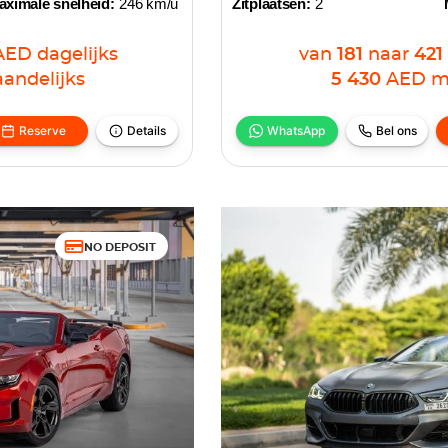
aximale snelheid:
246 km/u
Zitplaatsen:
2
AED
dagelijks
van
181
naar
421
andelijks
5 430
AED
m
Reserve
Details
WhatsApp
Bel ons
NO DEPOSIT