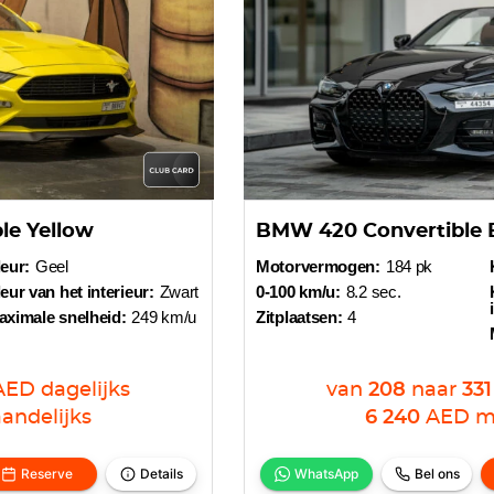
le Yellow
BMW 420 Convertible 
eur:
Geel
Motorvermogen:
184 pk
eur van het interieur:
Zwart
0-100 km/u:
8.2 sec.
aximale snelheid:
249 km/u
Zitplaatsen:
4
AED
dagelijks
van
208
naar
331
andelijks
6 240
AED
m
Reserve
Details
WhatsApp
Bel ons