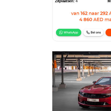
Zitplaatsen:
4
M
van
162
naar
292
4 860
AED
ma
WhatsApp
Bel ons