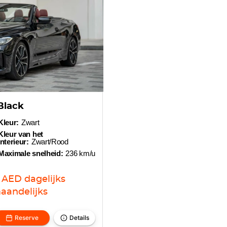
Black
Kleur:
Zwart
Kleur van het
interieur:
Zwart/Rood
Maximale snelheid:
236 km/u
AED
dagelijks
aandelijks
Reserve
Details