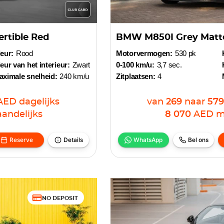
rtible Red
BMW M850I Grey Matt
eur:
Rood
Motorvermogen:
530 pk
eur van het interieur:
Zwart
0-100 km/u:
3,7 sec.
aximale snelheid:
240 km/u
Zitplaatsen:
4
AED
dagelijks
van
269
naar
579
andelijks
8 070
AED
m
Reserve
Details
WhatsApp
Bel ons
NO DEPOSIT