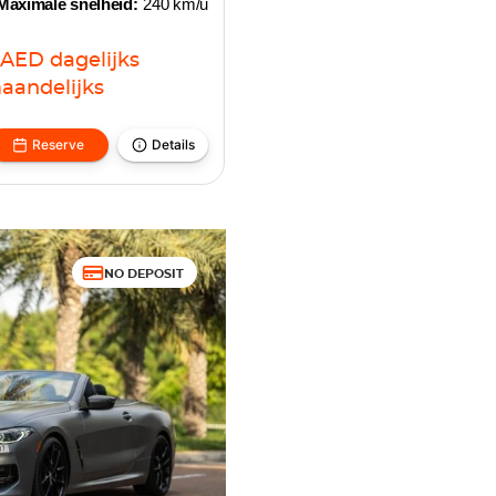
Maximale snelheid:
240 km/u
AED
dagelijks
aandelijks
Reserve
Details
NO DEPOSIT