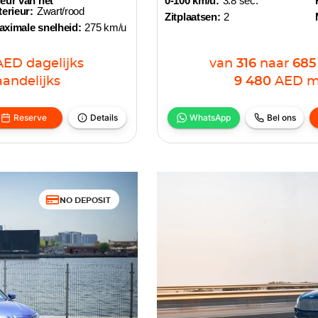
eur van het
0-100 km/u:
3.8 sec.
terieur:
Zwart/rood
Zitplaatsen:
2
aximale snelheid:
275 km/u
AED
dagelijks
van
316
naar
685
andelijks
9 480
AED
m
Reserve
Details
WhatsApp
Bel ons
NO DEPOSIT