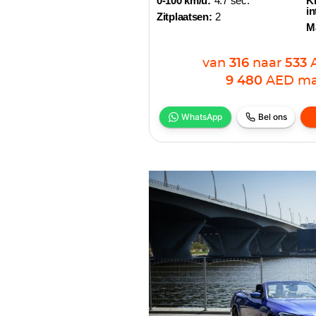
0-100 km/u:
4.7 sec.
Kl
in
Zitplaatsen:
2
M
van
316
naar
533
9 480
AED
ma
WhatsApp
Bel ons