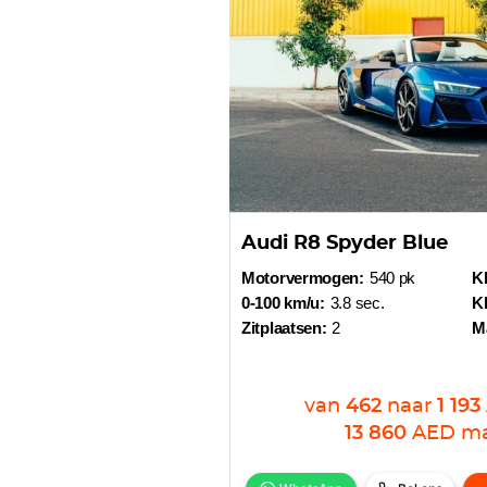
Audi R8 Spyder Blue
Motorvermogen:
540 pk
Kl
0-100 km/u:
3.8 sec.
Kl
Zitplaatsen:
2
M
van
462
naar
1 193
13 860
AED
ma