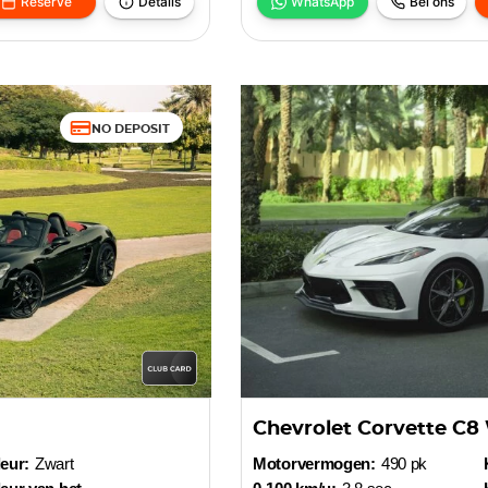
Reserve
Details
WhatsApp
Bel ons
NO DEPOSIT
Chevrolet Corvette C8
eur:
Zwart
Motorvermogen:
490 pk