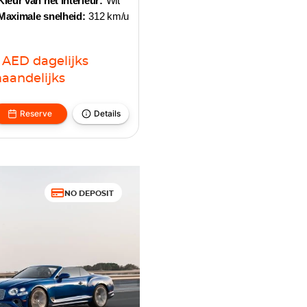
Kleur van het interieur:
Wit
Maximale snelheid:
312 km/u
AED
dagelijks
aandelijks
Reserve
Details
NO DEPOSIT