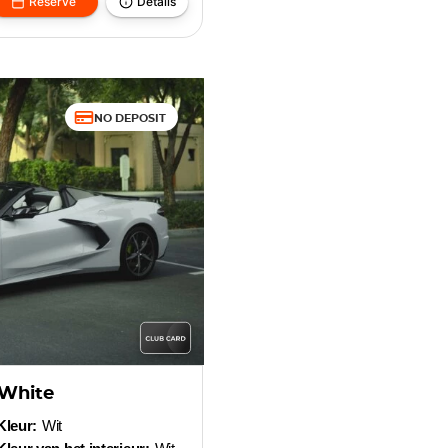
Reserve
Details
NO DEPOSIT
 White
Kleur:
Wit