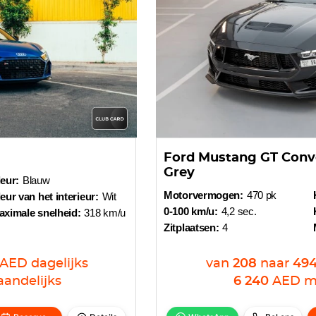
Ford Mustang GT Conv
Grey
eur:
Blauw
Motorvermogen:
470 pk
eur van het interieur:
Wit
0-100 km/u:
4,2 sec.
aximale snelheid:
318 km/u
Zitplaatsen:
4
AED
dagelijks
van
208
naar
49
andelijks
6 240
AED
m