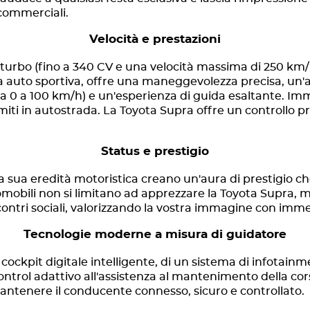
commerciali.
Velocità e prestazioni
urbo (fino a 340 CV e una velocità massima di 250 km/h
 auto sportiva, offre una maneggevolezza precisa, un'
da 0 a 100 km/h) e un'esperienza di guida esaltante. Im
limiti in autostrada. La Toyota Supra offre un controllo 
Status e prestigio
la sua eredità motoristica creano un'aura di prestigio c
omobili non si limitano ad apprezzare la Toyota Supra, ma
contri sociali, valorizzando la vostra immagine con imme
Tecnologie moderne a misura di guidatore
cockpit digitale intelligente, di un sistema di infotainm
ontrol adattivo all'assistenza al mantenimento della cors
antenere il conducente connesso, sicuro e controllato.