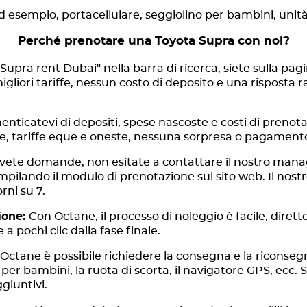
ad esempio, portacellulare, seggiolino per bambini, unit
Perché prenotare una Toyota Supra con noi?
Supra rent Dubai" nella barra di ricerca, siete sulla pagi
liori tariffe, nessun costo di deposito e una risposta ra
enticatevi di depositi, spese nascoste e costi di preno
nte, tariffe eque e oneste, nessuna sorpresa o pagament
vete domande, non esitate a contattare il nostro mana
ilando il modulo di prenotazione sul sito web. Il nostro
rni su 7.
ione:
Con Octane, il processo di noleggio è facile, dirett
 a pochi clic dalla fase finale.
Octane è possibile richiedere la consegna e la riconsegna
per bambini, la ruota di scorta, il navigatore GPS, ecc. Si
giuntivi.