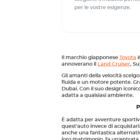
per le vostre esigenze.
Il marchio giapponese
Toyota
è
annoverano il
Land Cruiser
, S
Gli amanti della velocità scel
fluida e un motore potente. Graz
Dubai. Con il suo design iconic
adatta a qualsiasi ambiente.
P
È adatta per avventure sportive,
quest'auto invece di acquistarla
anche una fantastica alternativ
loro matrimonio, fa un'entrata 