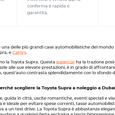
conferma è rapida e
garantita.
 una delle più grandi case automobilistiche del mondo e t
upra, e
Camry
.
gono la Toyota Supra. Questa
supercar
ha la trazione pos
ie alle sue elevate prestazioni, è in grado di affrontare
o, quest'auto contrasta splendidamente con lo sfondo del
erché scegliere la Toyota Supra a noleggio a Duba
 guida in città, uscite romantiche, eventi speciali e via
 è ideale per evitare spese correnti, tasse automobilistic
a a un test drive. La Toyota Supra è abbastanza elegant
audace a qualsiasi festa esclusiva e lascia l'impressione