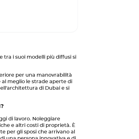
ra i suoi modelli più diffusi si
teriore per una manovrabilità
 al meglio le strade aperte di
l'architettura di Dubai e si
i?
ggi di lavoro. Noleggiare
he e altri costi di proprietà. È
e per gli sposi che arrivano al
 di una persona innovativa e di