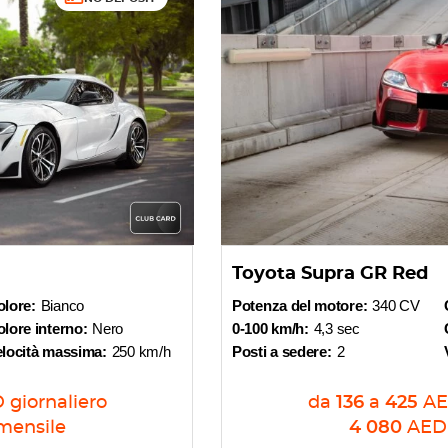
Toyota Supra GR Red
olore:
Bianco
Potenza del motore:
340 CV
lore interno:
Nero
0-100 km/h:
4,3 sec
elocità massima:
250 km/h
Posti a sedere:
2
D
giornaliero
da
136
a
425
A
mensile
4 080
AED