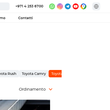
+971 4 253 6700
amo
Contatti
yota Rush
Toyota Camry
Toyota Supra
Toyota Innova
Ordinamento