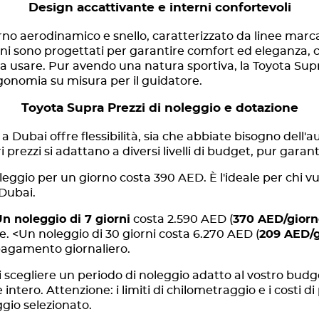
Design accattivante e interni confortevoli
no aerodinamico e snello, caratterizzato da linee marc
erni sono progettati per garantire comfort ed eleganza, c
li da usare. Pur avendo una natura sportiva, la Toyota 
onomia su misura per il guidatore.
Toyota Supra
Prezzi di noleggio e dotazione
a Dubai offre flessibilità, sia che abbiate bisogno dell'
 prezzi si adattano a diversi livelli di budget, pur garant
oleggio per un giorno costa 390 AED. È l'ideale per chi v
 Dubai.
n noleggio di 7 giorni
costa 2.590 AED (
370 AED/giorn
ere. <Un noleggio di 30 giorni costa 6.270 AED (
209 AED/g
pagamento giornaliero.
 scegliere un periodo di noleggio adatto al vostro budge
tero. Attenzione: i limiti di chilometraggio e i costi d
gio selezionato.