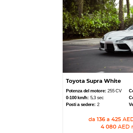
Toyota Supra White
Potenza del motore:
255 CV
C
0-100 km/h:
5,3 sec
Co
Posti a sedere:
2
V
da
136
a
425
AE
4 080
AED