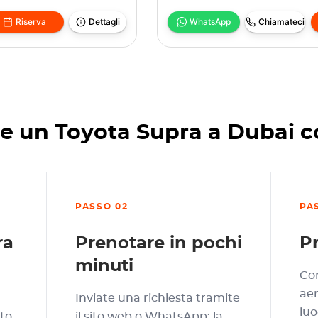
Riserva
Dettagli
WhatsApp
Chiamateci
e un Toyota Supra a Dubai 
PASSO 02
PA
ra
Prenotare in pochi
Pr
minuti
Con
aer
Inviate una richiesta tramite
luo
tto
il sito web o WhatsApp: la