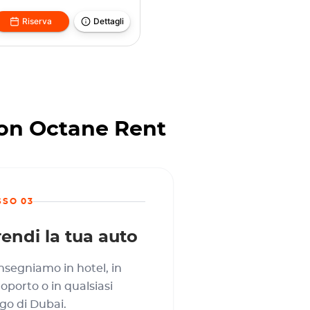
Riserva
Dettagli
con Octane Rent
SSO 03
endi la tua auto
segniamo in hotel, in
oporto o in qualsiasi
go di Dubai.