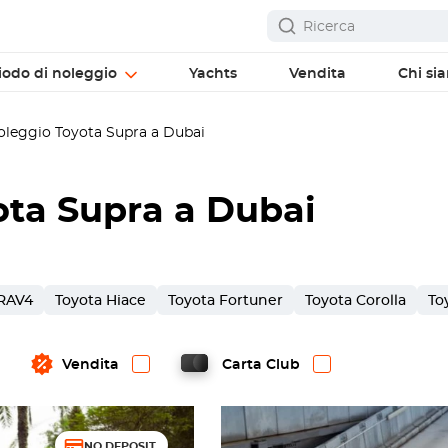
iodo di noleggio
Yachts
Vendita
Chi si
leggio Toyota Supra a Dubai
ota Supra a Dubai
 RAV4
Toyota Hiace
Toyota Fortuner
Toyota Corolla
To
Vendita
Carta Club
NO DEPOSIT