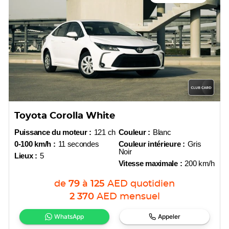
Toyota Corolla White
Puissance du moteur :
121 ch
Couleur :
Blanc
0-100 km/h :
11 secondes
Couleur intérieure :
Gris
Noir
Lieux :
5
Vitesse maximale :
200 km/h
de
79
à
125
AED
quotidien
2 370
AED
mensuel
WhatsApp
Appeler