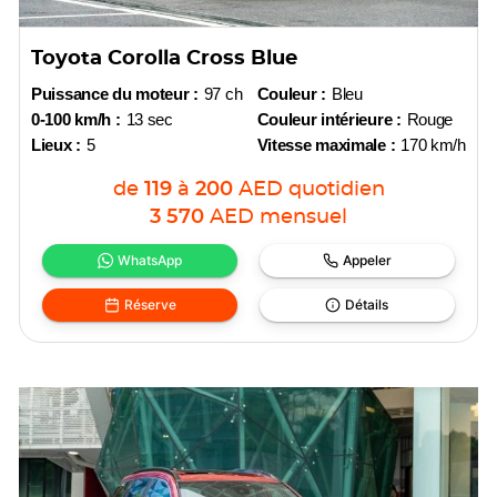
Toyota Corolla Cross Blue
Puissance du moteur :
97 ch
Couleur :
Bleu
0-100 km/h :
13 sec
Couleur intérieure :
Rouge
Lieux :
5
Vitesse maximale :
170 km/h
de
119
à
200
AED
quotidien
3 570
AED
mensuel
WhatsApp
Appeler
Réserve
Détails