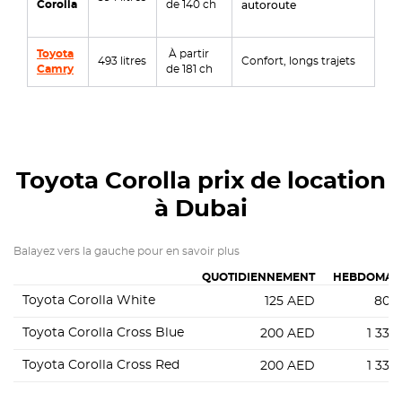
Corolla
de 140 ch
autoroute
Toyota
À partir
493 litres
Confort, longs trajets
Camry
de 181 ch
Toyota Corolla
prix de location
à Dubai
Balayez vers la gauche pour en savoir plus
QUOTIDIENNEMENT
HEBDOMAD
Toyota Corolla White
125
AED
805
Toyota Corolla Cross Blue
200
AED
1 330
Toyota Corolla Cross Red
200
AED
1 330