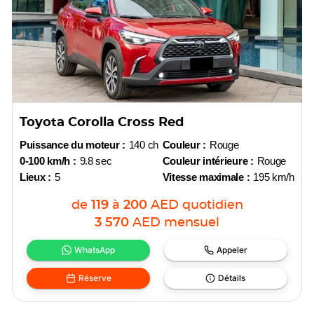
Toyota Corolla Cross Red
Puissance du moteur :
140 ch
Couleur :
Rouge
0-100 km/h :
9.8 sec
Couleur intérieure :
Rouge
Lieux :
5
Vitesse maximale :
195 km/h
de
119
à
200
AED
quotidien
3 570
AED
mensuel
WhatsApp
Appeler
Réserve
Détails