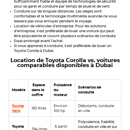
Suffisamment fiable et équipé de technologies de sécurité
pour se garer et conduire par temps de pluie et de vent.
Conduire sur de longues distances. Les sièges sont
confortables et la technologie multimédia avancée ne vous
laissera pas vous ennuyer pendant le voyage.
Location de véhicules d'entreprise. Pour les solutions
d'entreprise, il est préférable de louer une voiture qui peut
être polyvalente et couvrir plusieurs scénarios de conduite.
Essai prolongé avant l'achat.
Si vous apprenez à conduire, il est préférable de louer un
Toyota Corolla à Dubai.
Location de Toyota Corolla vs. voitures
comparables disponibles à Dubai
Espace
Puissance
Scénarios de
Modèle
dans le
du
conduite
coffre
moteur
Toyota
Environ
Débutants, conduite
193 litres
Yaris
100 hp
en ville
Polyvalence, fiabilité,
Toyota
À partir
conduite en ville et sur
394 litres