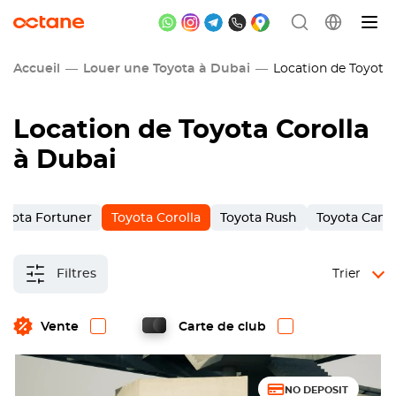
Accueil
Louer une Toyota à Dubai
Location de Toyota 
Location de Toyota Corolla
à Dubai
oyota Fortuner
Toyota Corolla
Toyota Rush
Toyota Camr
Filtres
Trier
Vente
Carte de club
NO DEPOSIT