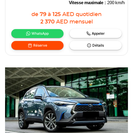
Vitesse maximale :
200 km/h
de
79
à
125
AED
quotidien
2 370
AED
mensuel
WhatsApp
Appeler
Réserve
Détails