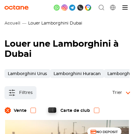
Accueil
Louer Lamborghini Dubai
Louer une Lamborghini à
Dubai
Lamborghini Urus
Lamborghini Huracan
Lamborghin
Filtres
Trier
Vente
Carte de club
NO DEPOSIT