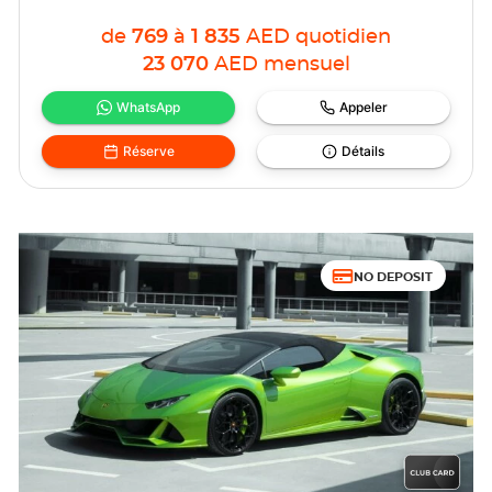
de
769
à
1 835
AED
quotidien
23 070
AED
mensuel
WhatsApp
Appeler
Réserve
Détails
NO DEPOSIT