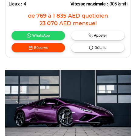
Lieux :
4
Vitesse maximale :
305 km/h
de
769
à
1 835
AED
quotidien
23 070
AED
mensuel
WhatsApp
Appeler
Réserve
Détails