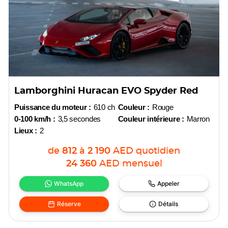
Lamborghini Huracan EVO Spyder Red
Puissance du moteur :
610 ch
Couleur :
Rouge
0-100 km/h :
3,5 secondes
Couleur intérieure :
Marron
Lieux :
2
de
812
à
2 190
AED
quotidien
24 360
AED
mensuel
WhatsApp
Appeler
Réserve
Détails