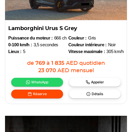
Lamborghini Urus S Grey
Puissance du moteur :
666 ch
Couleur :
Gris
0-100 km/h :
3,5 secondes
Couleur intérieure :
Noir
Lieux :
5
Vitesse maximale :
305 km/h
de
769
à
1 835
AED
quotidien
23 070
AED
mensuel
WhatsApp
Appeler
Réserve
Détails