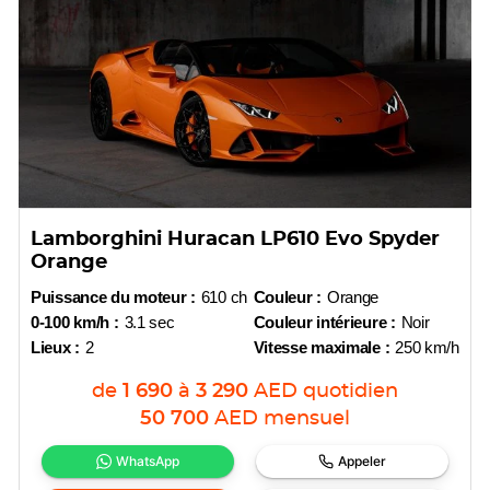
Lamborghini Huracan LP610 Evo Spyder
Orange
Puissance du moteur :
610 ch
Couleur :
Orange
0-100 km/h :
3.1 sec
Couleur intérieure :
Noir
Lieux :
2
Vitesse maximale :
250 km/h
de
1 690
à
3 290
AED
quotidien
50 700
AED
mensuel
WhatsApp
Appeler