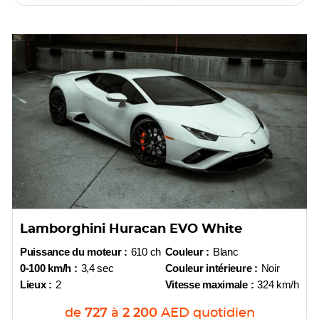
Lamborghini Huracan EVO White
Puissance du moteur :
610 ch
Couleur :
Blanc
0-100 km/h :
3,4 sec
Couleur intérieure :
Noir
Lieux :
2
Vitesse maximale :
324 km/h
de
727
à
2 200
AED
quotidien