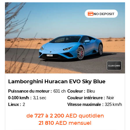
NO DEPOSIT
Lamborghini Huracan EVO Sky Blue
Puissance du moteur :
631 ch
Couleur :
Bleu
0-100 km/h :
3,1 sec
Couleur intérieure :
Noir
Lieux :
2
Vitesse maximale :
325 km/h
de
727
à
2 200
AED
quotidien
21 810
AED
mensuel