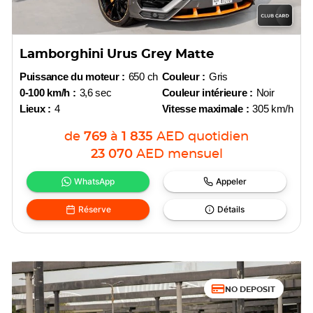
Lamborghini Urus Grey Matte
Puissance du moteur :
650 ch
Couleur :
Gris
0-100 km/h :
3,6 sec
Couleur intérieure :
Noir
Lieux :
4
Vitesse maximale :
305 km/h
de
769
à
1 835
AED
quotidien
23 070
AED
mensuel
WhatsApp
Appeler
Réserve
Détails
NO DEPOSIT