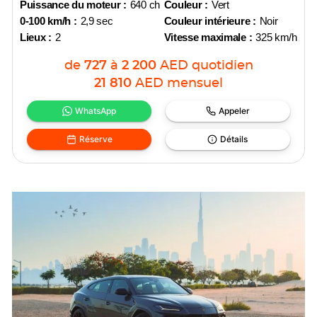
Puissance du moteur :
640 ch
Couleur :
Vert
0-100 km/h :
2,9 sec
Couleur intérieure :
Noir
Lieux :
2
Vitesse maximale :
325 km/h
de
727
à
2 200
AED
quotidien
21 810
AED
mensuel
WhatsApp
Appeler
Réserve
Détails