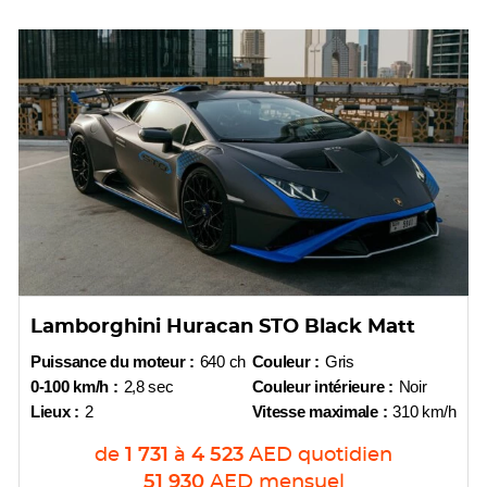
Lamborghini Huracan STO Black Matt
Puissance du moteur :
640 ch
Couleur :
Gris
0-100 km/h :
2,8 sec
Couleur intérieure :
Noir
Lieux :
2
Vitesse maximale :
310 km/h
de
1 731
à
4 523
AED
quotidien
51 930
AED
mensuel