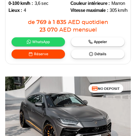
0-100 km/h :
3,6 sec
Couleur intérieure :
Marron
Lieux :
4
Vitesse maximale :
305 km/h
de
769
à
1 835
AED
quotidien
23 070
AED
mensuel
WhatsApp
Appeler
Réserve
Détails
NO DEPOSIT