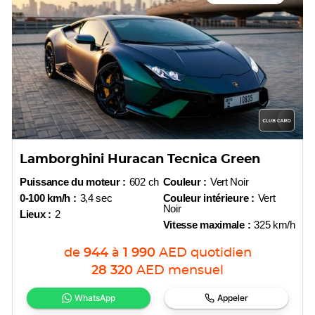
Lamborghini Huracan Tecnica Green
Puissance du moteur :
602 ch
Couleur :
Vert Noir
0-100 km/h :
3,4 sec
Couleur intérieure :
Vert
Noir
Lieux :
2
Vitesse maximale :
325 km/h
de
944
à
1 990
AED
quotidien
28 320
AED
mensuel
WhatsApp
Appeler