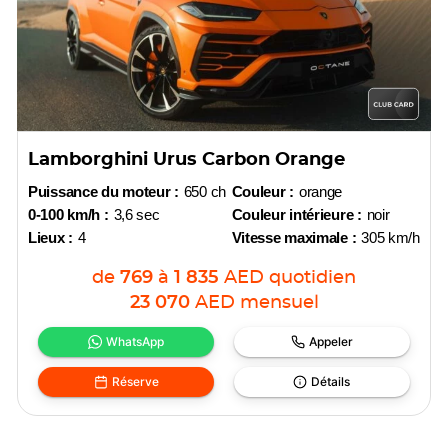
Lamborghini Urus Carbon Orange
Puissance du moteur :
650 ch
Couleur :
orange
0-100 km/h :
3,6 sec
Couleur intérieure :
noir
Lieux :
4
Vitesse maximale :
305 km/h
de
769
à
1 835
AED
quotidien
23 070
AED
mensuel
WhatsApp
Appeler
Réserve
Détails