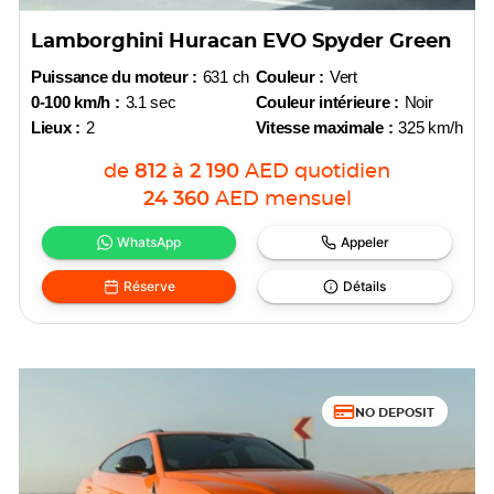
Lamborghini Huracan EVO Spyder Green
Puissance du moteur :
631 ch
Couleur :
Vert
0-100 km/h :
3.1 sec
Couleur intérieure :
Noir
Lieux :
2
Vitesse maximale :
325 km/h
de
812
à
2 190
AED
quotidien
24 360
AED
mensuel
WhatsApp
Appeler
Réserve
Détails
NO DEPOSIT