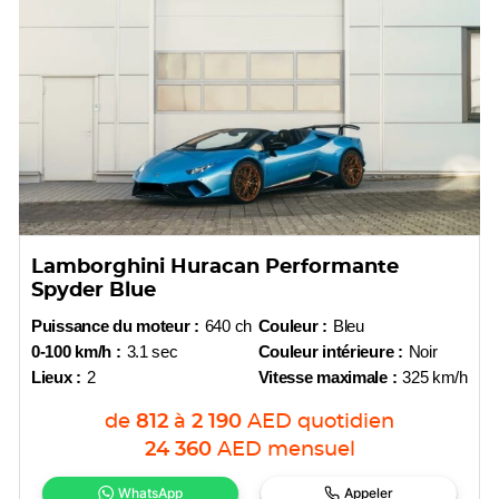
Lamborghini Huracan Performante
Spyder Blue
Puissance du moteur :
640 ch
Couleur :
Bleu
0-100 km/h :
3.1 sec
Couleur intérieure :
Noir
Lieux :
2
Vitesse maximale :
325 km/h
de
812
à
2 190
AED
quotidien
24 360
AED
mensuel
WhatsApp
Appeler