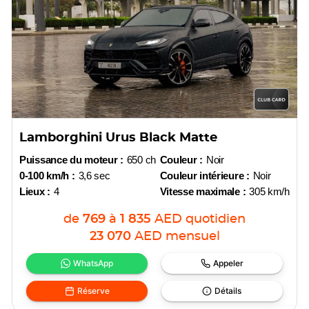
Lamborghini Urus Black Matte
Puissance du moteur :
650 ch
Couleur :
Noir
0-100 km/h :
3,6 sec
Couleur intérieure :
Noir
Lieux :
4
Vitesse maximale :
305 km/h
de
769
à
1 835
AED
quotidien
23 070
AED
mensuel
WhatsApp
Appeler
Réserve
Détails