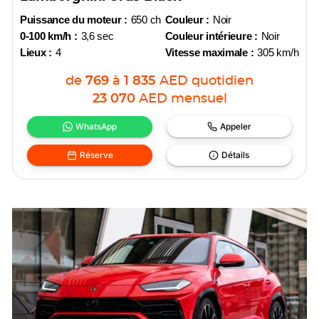
Puissance du moteur :
650 ch
Couleur :
Noir
0-100 km/h :
3,6 sec
Couleur intérieure :
Noir
Lieux :
4
Vitesse maximale :
305 km/h
de
769
à
1 835
AED
quotidien
23 070
AED
mensuel
WhatsApp
Appeler
Réserve
Détails