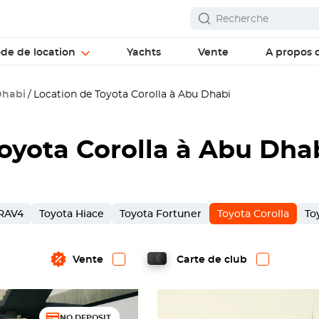
ode de location
Yachts
Vente
A propos 
Dhabi
Location de Toyota Corolla à Abu Dhabi
oyota Corolla à Abu Dha
 RAV4
Toyota Hiace
Toyota Fortuner
Toyota Corolla
To
Vente
Carte de club
NO DEPOSIT