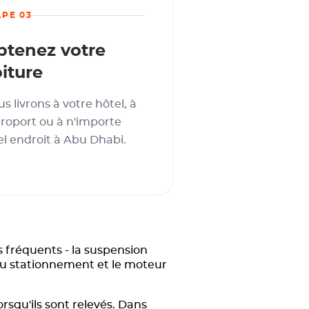
APE 03
btenez votre
iture
s livrons à votre hôtel, à
éroport ou à n'importe
l endroit à Abu Dhabi.
s fréquents - la suspension
e au stationnement et le moteur
rsqu'ils sont relevés. Dans