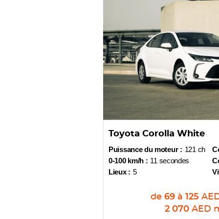
Toyota Corolla White
Puissance du moteur :
121 ch
Co
0-100 km/h :
11 secondes
Co
Lieux :
5
Vi
de
69
à
125
AE
2 070
AED
m