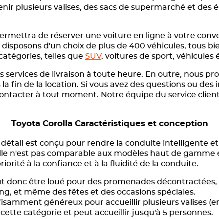
enir plusieurs valises, des sacs de supermarché et des 
permettra de réserver une voiture en ligne à votre con
isposons d'un choix de plus de 400 véhicules, tous bi
catégories, telles que
SUV
, voitures de sport, véhicules é
ervices de livraison à toute heure. En outre, nous pr
la fin de la location. Si vous avez des questions ou de
contacter à tout moment. Notre équipe du service client
Toyota Corolla Caractéristiques et conception
détail est conçu pour rendre la conduite intelligente et
Elle n'est pas comparable aux modèles haut de gamme et
iorité à la confiance et à la fluidité de la conduite.
peut donc être loué pour des promenades décontractées, 
ng, et même des fêtes et des occasions spéciales.
fisamment généreux pour accueillir plusieurs valises (env
cette catégorie et peut accueillir jusqu'à 5 personnes.