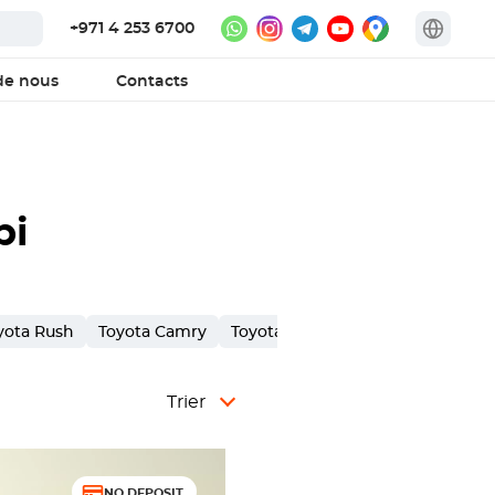
+971 4 253 6700
de nous
Contacts
bi
yota Rush
Toyota Camry
Toyota Supra
Toyota Innova
Trier
NO DEPOSIT