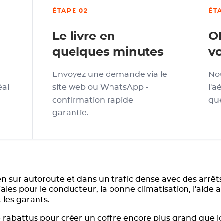
ÉTAPE 02
ÉT
Le livre en
O
quelques minutes
vo
Envoyez une demande via le
Nou
éal
site web ou WhatsApp -
l'a
confirmation rapide
que
garantie.
en sur autoroute et dans un trafic dense avec des arrêt
iales pour le conducteur, la bonne climatisation, l'aid
 les garants.
 rabattus pour créer un coffre encore plus grand que lo