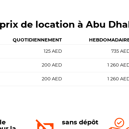
prix de location à Abu Dha
QUOTIDIENNEMENT
HEBDOMADAIR
125
AED
735
AE
200
AED
1 260
AE
200
AED
1 260
AE
le
sans dépôt
our la