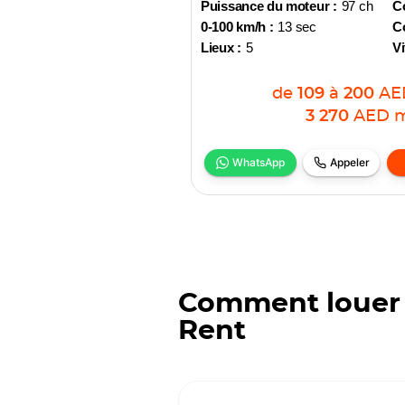
Puissance du moteur :
97 ch
Co
0-100 km/h :
13 sec
Co
Lieux :
5
Vi
de
109
à
200
AE
3 270
AED
m
WhatsApp
Appeler
Comment louer 
Rent