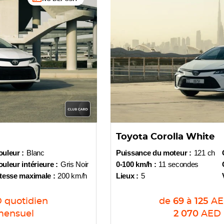
Toyota Corolla White
uleur :
Blanc
Puissance du moteur :
121 ch
uleur intérieure :
Gris Noir
0-100 km/h :
11 secondes
tesse maximale :
200 km/h
Lieux :
5
D
quotidien
de
69
à
125
A
ensuel
2 070
AED