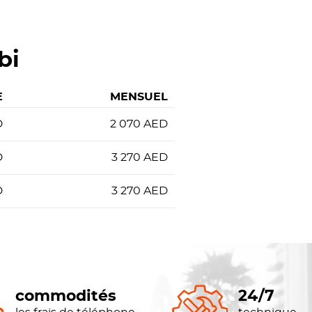
bi
E
MENSUEL
D
2 070
AED
D
3 270
AED
D
3 270
AED
commodités
24/7