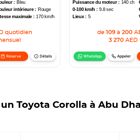
uleur :
Bleu
Puissance du moteur :
140 ch
uleur intérieure :
Rouge
0-100 km/h :
9.8 sec
tesse maximale :
170 km/h
Lieux :
5
D
quotidien
de
109
à
200
A
ensuel
3 270
AED
Réserve
Détails
WhatsApp
Appeler
un Toyota Corolla à Abu Dh