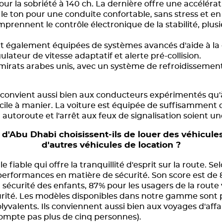
r la sobriété à 140 ch. La dernière offre une accélérati
e ton pour une conduite confortable, sans stress et e
rennent le contrôle électronique de la stabilité, plusie
 également équipées de systèmes avancés d'aide à la c
lateur de vitesse adaptatif et alerte pré-collision.
Émirats arabes unis, avec un système de refroidissemen
e convient aussi bien aux conducteurs expérimentés qu'
facile à manier. La voiture est équipée de suffisamment
 autoroute et l'arrêt aux feux de signalisation soient u
d'Abu Dhabi choisissent-ils de louer des véhicules
d'autres véhicules de location ?
e fiable qui offre la tranquillité d'esprit sur la route. 
performances en matière de sécurité. Son score est de 
 sécurité des enfants, 87% pour les usagers de la route 
curité. Les modèles disponibles dans notre gamme sont 
valents. Ils conviennent aussi bien aux voyages d'affa
 compte pas plus de cinq personnes).