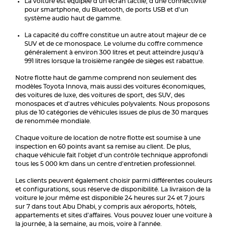
La voiture est équipée d'un écran tactile, d'une connectivité
pour smartphone, du Bluetooth, de ports USB et d'un
système audio haut de gamme.
La capacité du coffre constitue un autre atout majeur de ce
SUV et de ce monospace. Le volume du coffre commence
généralement à environ 300 litres et peut atteindre jusqu'à
991 litres lorsque la troisième rangée de sièges est rabattue.
Notre flotte haut de gamme comprend non seulement des
modèles Toyota Innova, mais aussi des voitures économiques,
des voitures de luxe, des voitures de sport, des SUV, des
monospaces et d'autres véhicules polyvalents. Nous proposons
plus de 10 catégories de véhicules issues de plus de 30 marques
de renommée mondiale.
Chaque voiture de location de notre flotte est soumise à une
inspection en 60 points avant sa remise au client. De plus,
chaque véhicule fait l'objet d'un contrôle technique approfondi
tous les 5 000 km dans un centre d'entretien professionnel.
Les clients peuvent également choisir parmi différentes couleurs
et configurations, sous réserve de disponibilité. La livraison de la
voiture le jour même est disponible 24 heures sur 24 et 7 jours
sur 7 dans tout Abu Dhabi, y compris aux aéroports, hôtels,
appartements et sites d'affaires. Vous pouvez louer une voiture à
la journée, à la semaine, au mois, voire à l'année.