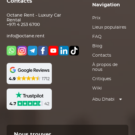
Contacts
Navigation
Octane Rent - Luxury Car
Prix
Rental
+971 4 253 6700
Lieux populaires
info@octane.rent
FAQ
Blog
Contacts
À propos de
nous
4.9
1712
Critiques
Wiki
Abu Dhabi
4.7
42
Nous trouver