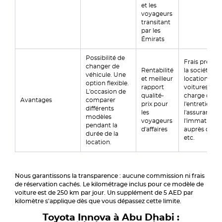
et les
voyageurs
transitant
par les
Émirats
Possibilité de
Frais prévisib
changer de
Rentabilité
la société de
véhicule. Une
et meilleur
location de
option flexible.
rapport
voitures se
L'occasion de
qualité-
charge de
Avantages
comparer
prix pour
l'entretien, d
différents
les
l'assurance, 
modèles
voyageurs
l'immatricul
pendant la
d'affaires
auprès de la
durée de la
etc.
location.
Nous garantissons la transparence : aucune commission ni frais
de réservation cachés. Le kilométrage inclus pour ce modèle de
voiture est de 250 km par jour. Un supplément de 5 AED par
kilomètre s'applique dès que vous dépassez cette limite.
Toyota Innova à Abu Dhabi :