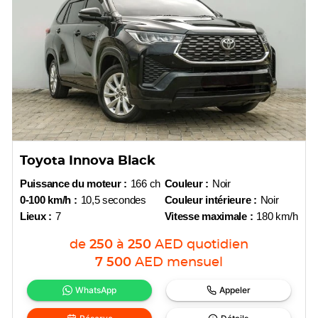
Toyota Innova Black
Puissance du moteur :
166 ch
Couleur :
Noir
0-100 km/h :
10,5 secondes
Couleur intérieure :
Noir
Lieux :
7
Vitesse maximale :
180 km/h
de
250
à
250
AED
quotidien
7 500
AED
mensuel
WhatsApp
Appeler