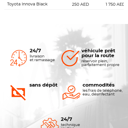
Toyota Innova Black
250
AED
1 750
AED
24/7
véhicule prêt
pour la route
livraison
et ramassage
réservoir plein,
parfaitement propre
sans dépôt
commodités
les frais de téléphone,
eau, désinfectant
24/7
technique