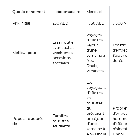
Quotidiennement
Hebdomadaire
Mensuel
Prix initial
250 AED
1 750 AED
7 500 AED
Voyages
d'affaires,
Essai routier
Séjour
Location
avant achat,
d'une
d'entreprise,
Meilleur pour
week-ends,
semaine à
Séjour de lo
occasions
Abu
durée
spéciales
Dhabi,
Vacances
Les
voyageurs
d'affaires,
les
touristes
qui
Propriétaire
prévoient
d'entreprises
Familles,
Populaire auprès
un séjour
hommes
touristes,
de
d'une
d'affaires et
étudiants
semaine à
résidents d'
Abu Dhabi
Dhabi