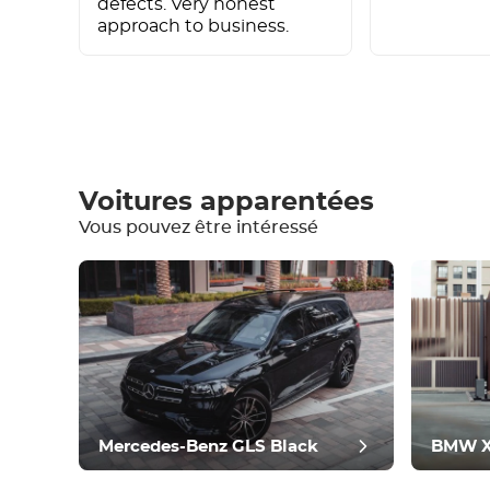
defects. Very honest
approach to business.
Rédiger un commentaire
Voitures apparentées
Vous pouvez être intéressé
Equipement
Confortable
Contrôle du climat
Conduire
Condition
Mercedes-Benz GLS Black
BMW X