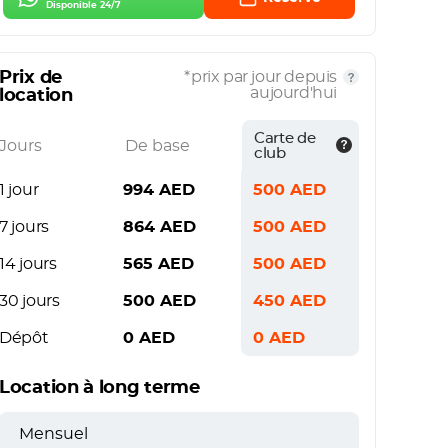
Disponible 24/7
Prix de
*prix par jour depuis
aujourd'hui
location
Carte de
Jours
De base
club
1 jour
994
AED
500
AED
7 jours
864
AED
500
AED
14 jours
565
AED
500
AED
30 jours
500
AED
450
AED
Dépôt
0
AED
0
AED
Location à long terme
Mensuel