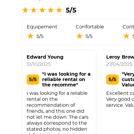
5/5
Equipement
Confortable
Cont
5/5
5/5
Edward Young
Leroy Bro
31/10/2025
27/04/2025
"I was looking for a
"Ver
5/5
reliable rental on
5/5
cust
the recomme"
Valu
I was looking for a reliable
Excellent ca
rental on the
Very good 
recommendation of
service. Va
friends, and this one did
not let me down. The cars
always correspond to the
stated photos, no hidden