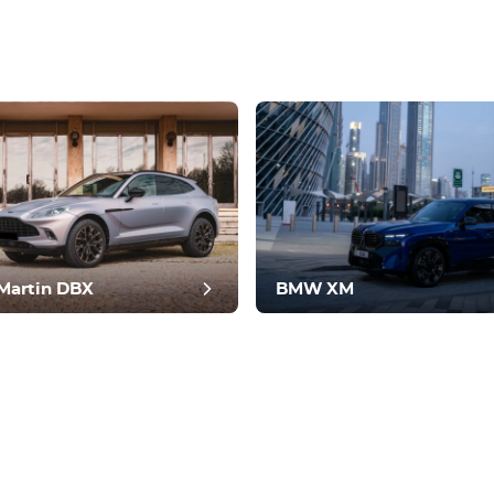
e fin d'année
Martin DBX
BMW XM