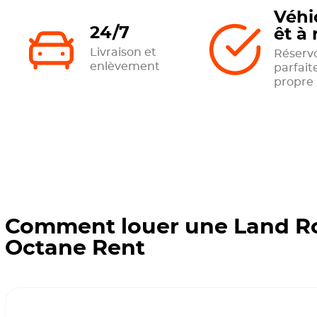
Véhi
24/7
êt à 
Livraison et
Réservo
enlèvement
parfai
propre
Comment louer une Land Ro
Octane Rent