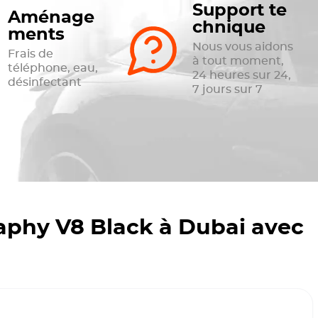
Support te
Aménage
chnique
ments
Nous vous aidons
Frais de
à tout moment,
téléphone, eau,
24 heures sur 24,
désinfectant
7 jours sur 7
phy V8 Black à Dubai avec