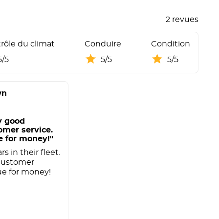
2 revues
rôle du climat
Conduire
Condition
5/5
5/5
5/5
wn
y good
omer service.
e for money!"
rs in their fleet.
customer
lue for money!