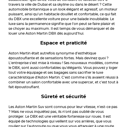
travers la ville de Dubai et sa skyline ou dans le désert ? Cette
automobile britannique a un look élégant et agressif, un moteur
puissant, ainsi qu'un habitacle douillet et confortable, ce qui fait
du DBX une excellente voiture pour une balade inoubliable. Le
luxe sans la permanence signifie que l'on peut se faire plaisir et
se choyer au maximum. Il est temps de vous démarquer et de
louer une Aston Martin DBX dès aujourd'hui.
Espace et praticité
Aston Martin était autrefois synonyme d'esthétique
époustouflante et de sensations fortes. Mais devinez quoi ?
L'entreprise s'est mise à niveau ! Ses nouveaux modèles, comme
le DBX, sont aussi confortables qu'élégants. Vous pouvez y loger
tout votre équipage et ses bagages sans sacrifier le luxe
caractéristique d'Aston Martin. C'est comme s'ils avaient réussi à
combiner un salon confortable avec une supercar, et c'est tout à
fait époustouflant.
Sûreté et sécurité
Les Aston Martin Suv sont connus pour leur vitesse, n'est-ce pas
? Mais ne vous inquiétez pas, ils n'ont pas oublié de vous
protéger. Le DBX est une véritable forteresse sur roues. Il est
équipé de technologies qui veillent sur vos arrières, que vous
rouliez sur l'autoroute ou que vous vous attaquiez à une route