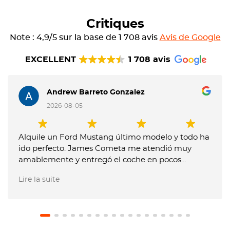
Critiques
Note : 4,9/5 sur la base de 1 708 avis
Avis de Google
EXCELLENT
1 708 avis
Andrew Barreto Gonzalez
2026-08-05
Alquile un Ford Mustang último modelo y todo ha
ido perfecto. James Cometa me atendió muy
amablemente y entregó el coche en pocos
minutos. Entregue el coche muy tarde y me
Lire la suite
dijeron que me tenían que cobrar un extra, pero
les expliqué que no me lo habían comunicado
previamente y no pusieron problema en no hacer
el cargo. El coche estaba en perfecto estado.
Recomiendo usar este servicio.