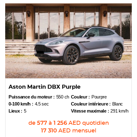
Aston Martin DBX Purple
Puissance du moteur :
550 ch
Couleur :
Pourpre
0-100 km/h :
4.5 sec
Couleur intérieure :
Blanc
Lieux :
5
Vitesse maximale :
291 km/h
de
577
à
1 256
AED
quotidien
17 310
AED
mensuel