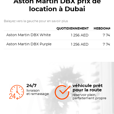
Aston Martin DBX
prix de
location à Dubai
Balayez vers la gauche pour en savoir plus
QUOTIDIENNEMENT
HEBDOMAD
Aston Martin DBX White
1 256
AED
7 742
Aston Martin DBX Purple
1 256
AED
7 742
24/7
véhicule prêt
pour la route
livraison
et ramassage
réservoir plein,
parfaitement propre